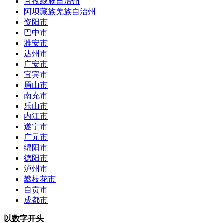
甘孜藏族自治州
阿坝藏族羌族自治州
资阳市
巴中市
雅安市
达州市
广安市
宜宾市
眉山市
南充市
乐山市
内江市
遂宁市
广元市
绵阳市
德阳市
泸州市
攀枝花市
自贡市
成都市
以数字开头