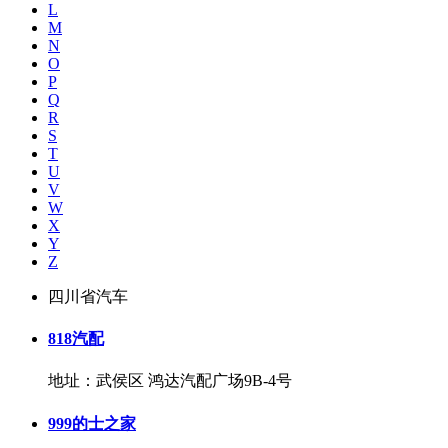
L
M
N
O
P
Q
R
S
T
U
V
W
X
Y
Z
四川省汽车
818汽配
地址：武侯区 鸿达汽配广场9B-4号
999的士之家