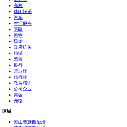
高校
休闲娱乐
汽车
生活服务
医院
购物
场馆
政府机关
旅游
驾校
银行
营业厅
旅行社
教育培训
公司企业
美容
宠物
区域
凉山彝族自治州