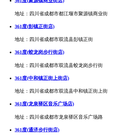
361度(聚源镇商业街店)
地址：四川省成都市都江堰市聚源镇商业街
361度(彭镇正街店)
地址：四川省成都市双流县彭镇正街
361度(蛟龙岗步行街店)
地址：四川省成都市双流县蛟龙岗步行街
361度(中和镇正街上街店)
地址：四川省成都市双流县中和镇正街上街
361度(龙泉驿区音乐广场店)
地址：四川省成都市龙泉驿区音乐广场路
361度(通济步行街店)