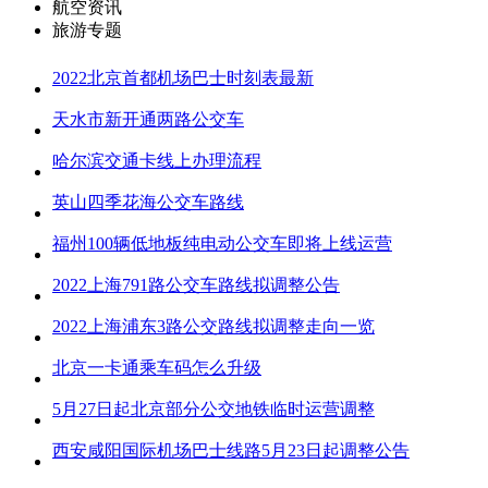
航空资讯
旅游专题
2022北京首都机场巴士时刻表最新
天水市新开通两路公交车
哈尔滨交通卡线上办理流程
英山四季花海公交车路线
福州100辆低地板纯电动公交车即将上线运营
2022上海791路公交车路线拟调整公告
2022上海浦东3路公交路线拟调整走向一览
北京一卡通乘车码怎么升级
5月27日起北京部分公交地铁临时运营调整
西安咸阳国际机场巴士线路5月23日起调整公告