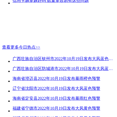
信用卡越多越好吗 数量多容易有这些问题
查看更多今日热点>>
广西壮族自治区钦州市2022年10月19日发布大风蓝色预警
广西壮族自治区防城港市2022年10月19日发布大风蓝色预警
海南省澄迈县2022年10月19日发布暴雨橙色预警
辽宁省沈阳市2022年10月19日发布大风蓝色预警
海南省定安县2022年10月19日发布暴雨红色预警
福建省宁德市2022年10月19日发布大风黄色预警