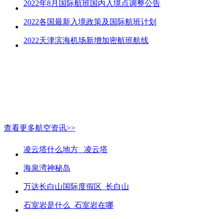
2022年8月国际航班国内入境点调整公告
2022各国最新入境政策及国际航班计划
2022天津滨海机场新增加密航班航线
查看更多航空资讯>>
凌云塔什么地方_ 凌云塔
海泉湾神秘岛
万达长白山国际度假区_长白山
石室岩是什么_石室岩在哪