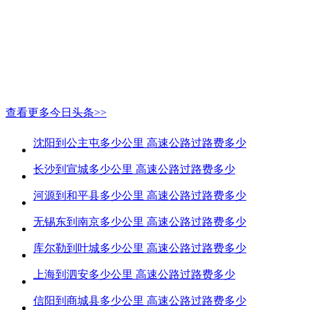
查看更多今日头条>>
沈阳到公主屯多少公里 高速公路过路费多少
长沙到宣城多少公里 高速公路过路费多少
河源到和平县多少公里 高速公路过路费多少
无锡东到南京多少公里 高速公路过路费多少
库尔勒到叶城多少公里 高速公路过路费多少
上海到泗安多少公里 高速公路过路费多少
信阳到商城县多少公里 高速公路过路费多少