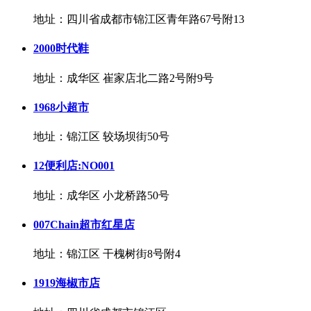
地址：四川省成都市锦江区青年路67号附13
2000时代鞋
地址：成华区 崔家店北二路2号附9号
1968小超市
地址：锦江区 较场坝街50号
12便利店:NO001
地址：成华区 小龙桥路50号
007Chain超市红星店
地址：锦江区 干槐树街8号附4
1919海椒市店