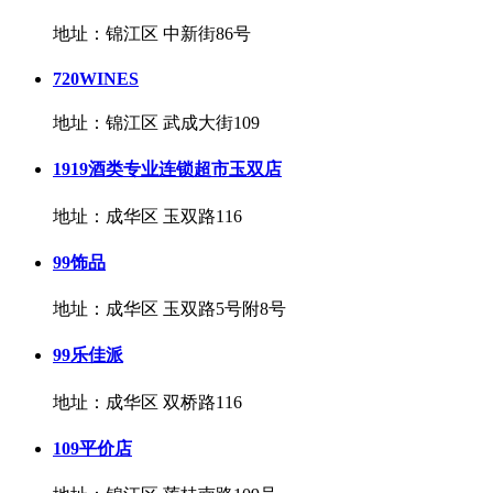
地址：锦江区 中新街86号
720WINES
地址：锦江区 武成大街109
1919酒类专业连锁超市玉双店
地址：成华区 玉双路116
99饰品
地址：成华区 玉双路5号附8号
99乐佳派
地址：成华区 双桥路116
109平价店