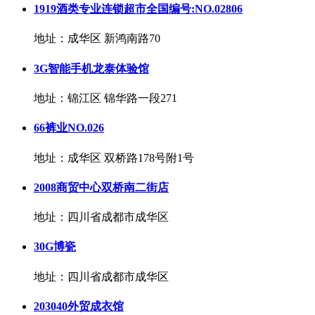
1919酒类专业连锁超市全国编号:NO.02806
地址：成华区 新鸿南路70
3G智能手机龙泰体验馆
地址：锦江区 锦华路一段271
66裤业NO.026
地址：成华区 双桥路178号附1号
2008商贸中心双桥南二街店
地址：四川省成都市成华区
30G博瓷
地址：四川省成都市成华区
203040外贸成衣馆