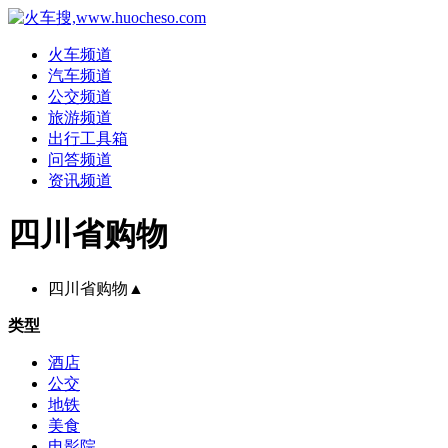
火车频道
汽车频道
公交频道
旅游频道
出行工具箱
问答频道
资讯频道
四川省购物
四川省购物
▲
类型
酒店
公交
地铁
美食
电影院