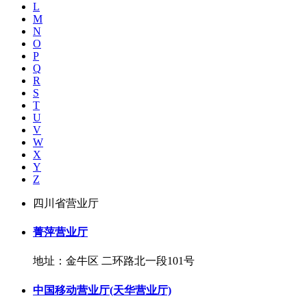
L
M
N
O
P
Q
R
S
T
U
V
W
X
Y
Z
四川省营业厅
菁萍营业厅
地址：金牛区 二环路北一段101号
中国移动营业厅(天华营业厅)