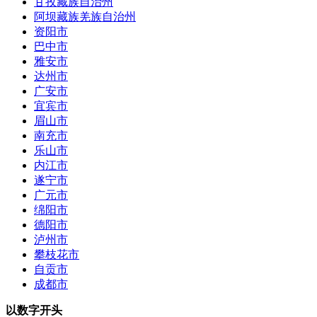
甘孜藏族自治州
阿坝藏族羌族自治州
资阳市
巴中市
雅安市
达州市
广安市
宜宾市
眉山市
南充市
乐山市
内江市
遂宁市
广元市
绵阳市
德阳市
泸州市
攀枝花市
自贡市
成都市
以数字开头