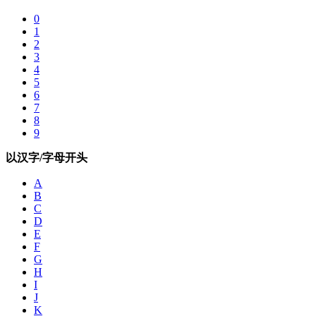
0
1
2
3
4
5
6
7
8
9
以汉字/字母开头
A
B
C
D
E
F
G
H
I
J
K