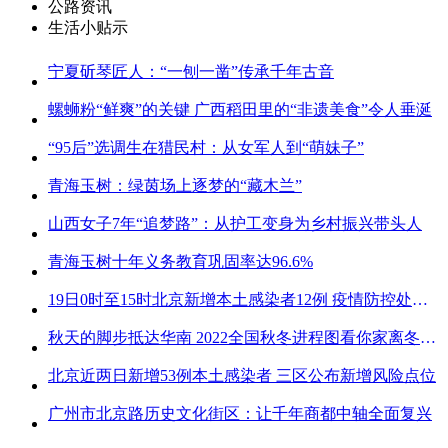
公路资讯
生活小贴示
宁夏斫琴匠人：“一刨一凿”传承千年古音
螺蛳粉“鲜爽”的关键 广西稻田里的“非遗美食”令人垂涎
“95后”选调生在猎民村：从女军人到“萌妹子”
青海玉树：绿茵场上逐梦的“藏木兰”
山西女子7年“追梦路”：从护工变身为乡村振兴带头人
青海玉树十年义务教育巩固率达96.6%
19日0时至15时北京新增本土感染者12例 疫情防控处关键时刻
秋天的脚步抵达华南 2022全国秋冬进程图看你家离冬天有多远
北京近两日新增53例本土感染者 三区公布新增风险点位
广州市北京路历史文化街区：让千年商都中轴全面复兴