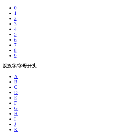
0
1
2
3
4
5
6
7
8
9
以汉字/字母开头
A
B
C
D
E
F
G
H
I
J
K