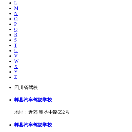
L
M
N
O
P
Q
R
S
T
U
V
W
X
Y
Z
四川省驾校
郫县汽车驾驶学校
地址：近郊 望丛中路552号
郫县汽车驾驶学校