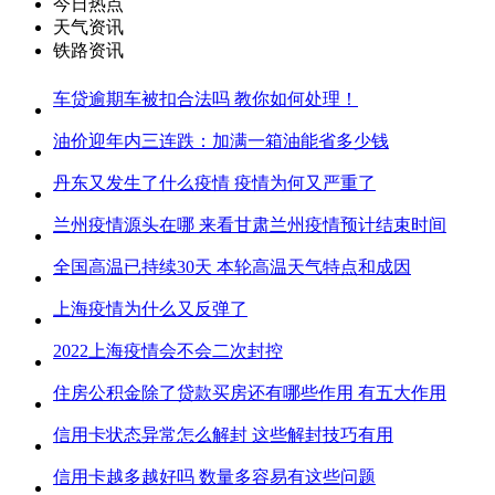
今日热点
天气资讯
铁路资讯
车贷逾期车被扣合法吗 教你如何处理！
油价迎年内三连跌：加满一箱油能省多少钱
丹东又发生了什么疫情 疫情为何又严重了
兰州疫情源头在哪 来看甘肃兰州疫情预计结束时间
全国高温已持续30天 本轮高温天气特点和成因
上海疫情为什么又反弹了
2022上海疫情会不会二次封控
住房公积金除了贷款买房还有哪些作用 有五大作用
信用卡状态异常怎么解封 这些解封技巧有用
信用卡越多越好吗 数量多容易有这些问题