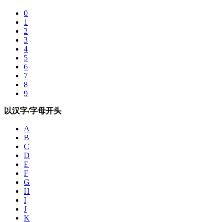
0
1
2
3
4
5
6
7
8
9
以汉字/字母开头
A
B
C
D
E
F
G
H
I
J
K