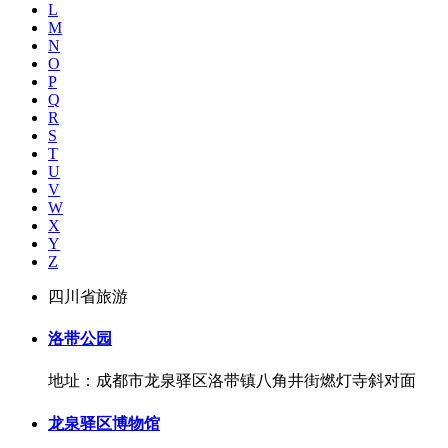
L
M
N
O
P
Q
R
S
T
U
V
W
X
Y
Z
四川省旅游
洛带公园
地址：成都市龙泉驿区洛带镇八角井街燃灯寺斜对面
龙泉驿区博物馆