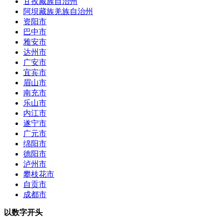
甘孜藏族自治州
阿坝藏族羌族自治州
资阳市
巴中市
雅安市
达州市
广安市
宜宾市
眉山市
南充市
乐山市
内江市
遂宁市
广元市
绵阳市
德阳市
泸州市
攀枝花市
自贡市
成都市
以数字开头