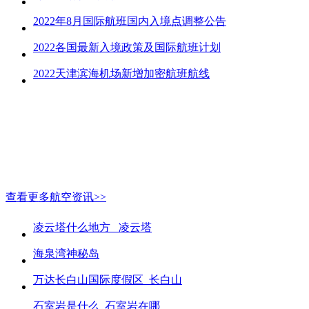
2022年8月国际航班国内入境点调整公告
2022各国最新入境政策及国际航班计划
2022天津滨海机场新增加密航班航线
查看更多航空资讯>>
凌云塔什么地方_ 凌云塔
海泉湾神秘岛
万达长白山国际度假区_长白山
石室岩是什么_石室岩在哪