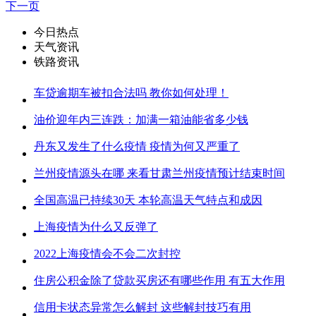
下一页
今日热点
天气资讯
铁路资讯
车贷逾期车被扣合法吗 教你如何处理！
油价迎年内三连跌：加满一箱油能省多少钱
丹东又发生了什么疫情 疫情为何又严重了
兰州疫情源头在哪 来看甘肃兰州疫情预计结束时间
全国高温已持续30天 本轮高温天气特点和成因
上海疫情为什么又反弹了
2022上海疫情会不会二次封控
住房公积金除了贷款买房还有哪些作用 有五大作用
信用卡状态异常怎么解封 这些解封技巧有用