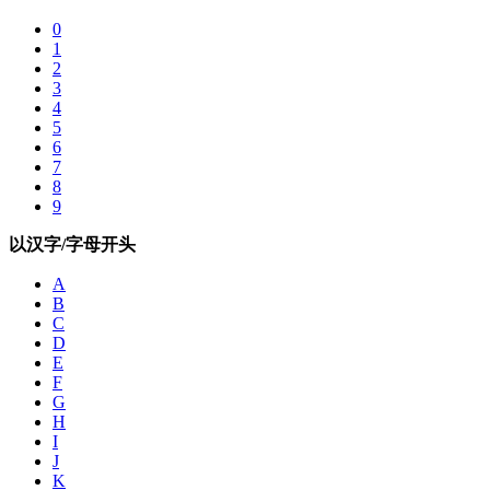
0
1
2
3
4
5
6
7
8
9
以汉字/字母开头
A
B
C
D
E
F
G
H
I
J
K