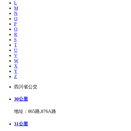
L
M
N
O
P
Q
R
S
T
U
V
W
X
Y
Z
四川省公交
30公里
地址：865路,876A路
31公里