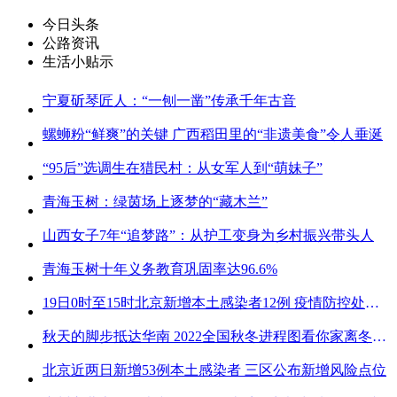
今日头条
公路资讯
生活小贴示
宁夏斫琴匠人：“一刨一凿”传承千年古音
螺蛳粉“鲜爽”的关键 广西稻田里的“非遗美食”令人垂涎
“95后”选调生在猎民村：从女军人到“萌妹子”
青海玉树：绿茵场上逐梦的“藏木兰”
山西女子7年“追梦路”：从护工变身为乡村振兴带头人
青海玉树十年义务教育巩固率达96.6%
19日0时至15时北京新增本土感染者12例 疫情防控处关键时刻
秋天的脚步抵达华南 2022全国秋冬进程图看你家离冬天有多远
北京近两日新增53例本土感染者 三区公布新增风险点位