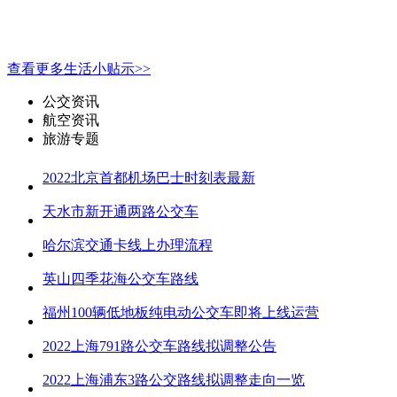
查看更多生活小贴示>>
公交资讯
航空资讯
旅游专题
2022北京首都机场巴士时刻表最新
天水市新开通两路公交车
哈尔滨交通卡线上办理流程
英山四季花海公交车路线
福州100辆低地板纯电动公交车即将上线运营
2022上海791路公交车路线拟调整公告
2022上海浦东3路公交路线拟调整走向一览