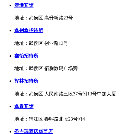
浣港宾馆
地址：武侯区 高升桥路23号
鑫创鑫招待所
地址：武侯区 创业路13号
鑫怡招待所
地址：武侯区 佰腾数码广场旁
桦林招待所
地址：武侯区 人民南路三段37号附13号中加大厦
鑫春宾馆
地址：锦江区 春熙路北段23号附4
圣吉瑞酒店华盖店