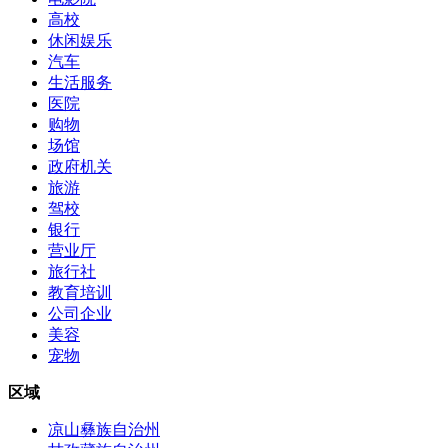
高校
休闲娱乐
汽车
生活服务
医院
购物
场馆
政府机关
旅游
驾校
银行
营业厅
旅行社
教育培训
公司企业
美容
宠物
区域
凉山彝族自治州