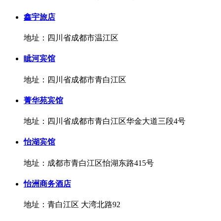
鑫宇旅店
地址：四川省成都市温江区
眦河宾馆
地址：四川省成都市青白江区
菁华苑宾馆
地址：四川省成都市青白江区华金大道三段4号
怡湖宾馆
地址：成都市青白江区怡湖东路415号
怡洲商务酒店
地址：青白江区 大湾北路92