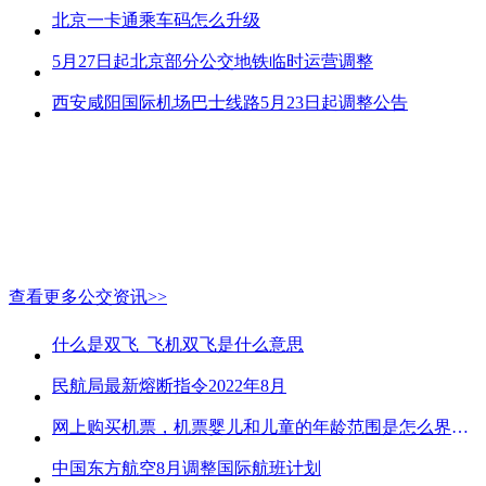
北京一卡通乘车码怎么升级
5月27日起北京部分公交地铁临时运营调整
西安咸阳国际机场巴士线路5月23日起调整公告
查看更多公交资讯>>
什么是双飞_飞机双飞是什么意思
民航局最新熔断指令2022年8月
网上购买机票，机票婴儿和儿童的年龄范围是怎么界定的？
中国东方航空8月调整国际航班计划