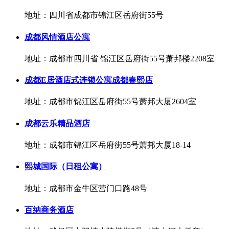
地址：四川省成都市锦江区岳府街55号
成都风情酒店公寓
地址：成都市四川省 锦江区岳府街55号萧邦楼2208室
成都E居酒店式连锁公寓成都春熙店
地址：成都市锦江区岳府街55号萧邦大厦2604室
成都云乐精品酒店
地址：成都市锦江区岳府街55号萧邦大厦18-14
熙城国际（日租公寓）
地址：成都市金牛区营门口路48号
百纳商务酒店