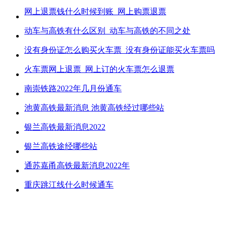
网上退票钱什么时候到账_网上购票退票
动车与高铁有什么区别_动车与高铁的不同之处
没有身份证怎么购买火车票_没有身份证能买火车票吗
火车票网上退票_网上订的火车票怎么退票
南崇铁路2022年几月份通车
池黄高铁最新消息 池黄高铁经过哪些站
银兰高铁最新消息2022
银兰高铁途经哪些站
通苏嘉甬高铁最新消息2022年
重庆跳江线什么时候通车