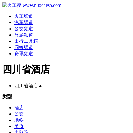
火车频道
汽车频道
公交频道
旅游频道
出行工具箱
问答频道
资讯频道
四川省酒店
四川省酒店
▲
类型
酒店
公交
地铁
美食
电影院