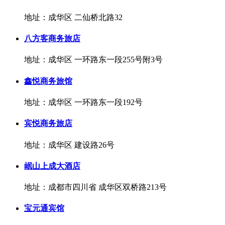
地址：成华区 二仙桥北路32
八方客商务旅店
地址：成华区 一环路东一段255号附3号
鑫悦商务旅馆
地址：成华区 一环路东一段192号
宾悦商务旅店
地址：成华区 建设路26号
岷山上成大酒店
地址：成都市四川省 成华区双桥路213号
宝元通宾馆