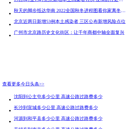
秋天的脚步抵达华南 2022全国秋冬进程图看你家离冬天有多远
北京近两日新增53例本土感染者 三区公布新增风险点位
广州市北京路历史文化街区：让千年商都中轴全面复兴
查看更多今日头条>>
沈阳到公主屯多少公里 高速公路过路费多少
长沙到宣城多少公里 高速公路过路费多少
河源到和平县多少公里 高速公路过路费多少