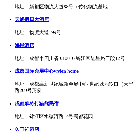
地址：新都区物流大道88号（传化物流基地）
天旭假日大酒店
地址：物流大道199号
海悦酒店
地址：成都市四川省 610016 锦江区红星路三段12号
成都国际会展中心vivien home
地址：成都高新世纪城新会展中心 世纪城地铁口（天华
路299号英俊）
成都麻将打猫熊民宿
地址：锦江区水碾河路14号蜀都花园
久宜祥酒店