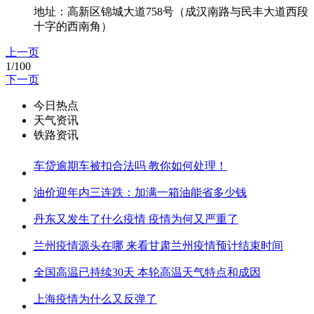
地址：高新区锦城大道758号（成汉南路与民丰大道西段
十字的西南角）
上一页
1/100
下一页
今日热点
天气资讯
铁路资讯
车贷逾期车被扣合法吗 教你如何处理！
油价迎年内三连跌：加满一箱油能省多少钱
丹东又发生了什么疫情 疫情为何又严重了
兰州疫情源头在哪 来看甘肃兰州疫情预计结束时间
全国高温已持续30天 本轮高温天气特点和成因
上海疫情为什么又反弹了