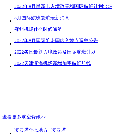
2022年8月最新出入境政策和国际航班计划出炉
8月国际航班复航最新消息
鄂州机场什么时候通航
2022年8月国际航班国内入境点调整公告
2022各国最新入境政策及国际航班计划
2022天津滨海机场新增加密航班航线
查看更多航空资讯>>
凌云塔什么地方_ 凌云塔