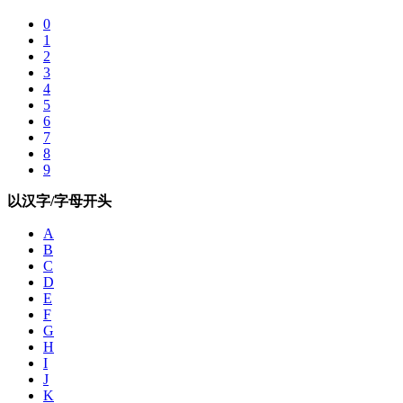
0
1
2
3
4
5
6
7
8
9
以汉字/字母开头
A
B
C
D
E
F
G
H
I
J
K