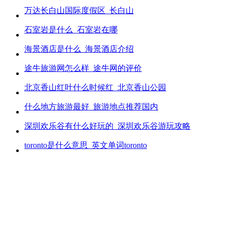
万达长白山国际度假区_长白山
石室岩是什么_石室岩在哪
海景酒店是什么_海景酒店介绍
途牛旅游网怎么样_途牛网的评价
北京香山红叶什么时候红_北京香山公园
什么地方旅游最好_旅游地点推荐国内
深圳欢乐谷有什么好玩的_深圳欢乐谷游玩攻略
toronto是什么意思_英文单词toronto