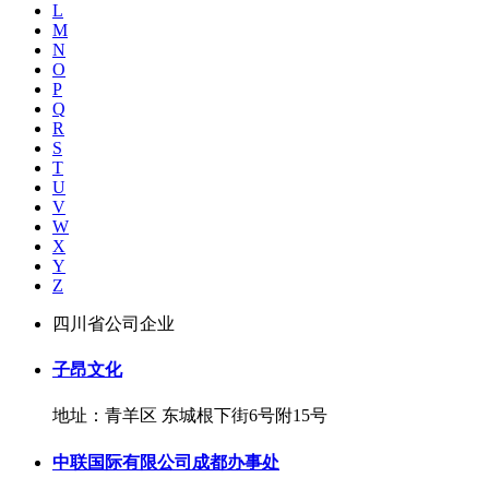
L
M
N
O
P
Q
R
S
T
U
V
W
X
Y
Z
四川省公司企业
子昂文化
地址：青羊区 东城根下街6号附15号
中联国际有限公司成都办事处