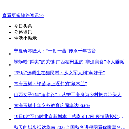
查看更多铁路资讯>>
今日头条
公路资讯
生活小贴示
宁夏斫琴匠人：“一刨一凿”传承千年古音
螺蛳粉“鲜爽”的关键 广西稻田里的“非遗美食”令人垂涎
“95后”选调生在猎民村：从女军人到“萌妹子”
青海玉树：绿茵场上逐梦的“藏木兰”
山西女子7年“追梦路”：从护工变身为乡村振兴带头人
青海玉树十年义务教育巩固率达96.6%
19日0时至15时北京新增本土感染者12例 疫情防控处关键时刻
秋天的脚步抵达华南 2022全国秋冬进程图看你家离冬天有多远