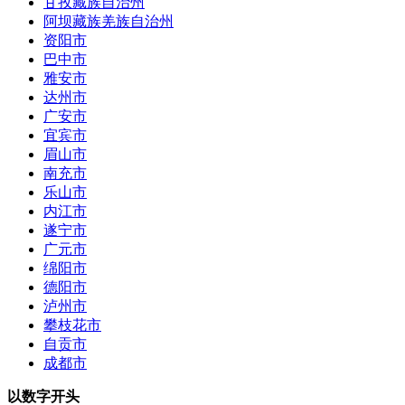
甘孜藏族自治州
阿坝藏族羌族自治州
资阳市
巴中市
雅安市
达州市
广安市
宜宾市
眉山市
南充市
乐山市
内江市
遂宁市
广元市
绵阳市
德阳市
泸州市
攀枝花市
自贡市
成都市
以数字开头