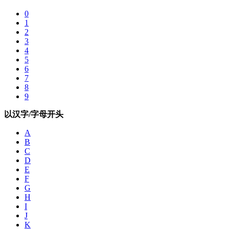
0
1
2
3
4
5
6
7
8
9
以汉字/字母开头
A
B
C
D
E
F
G
H
I
J
K