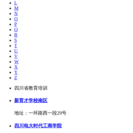
L
M
N
O
P
Q
R
S
T
U
V
W
X
Y
Z
四川省教育培训
新育才学校南区
地址：一环路西一段29号
四川电大时代工商学院