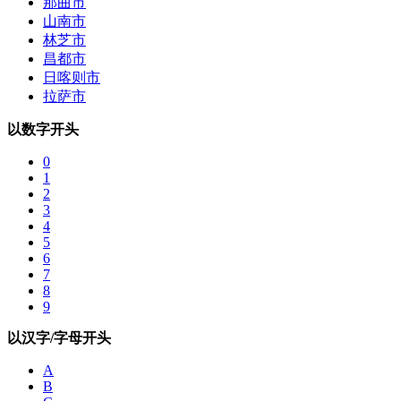
那曲市
山南市
林芝市
昌都市
日喀则市
拉萨市
以数字开头
0
1
2
3
4
5
6
7
8
9
以汉字/字母开头
A
B