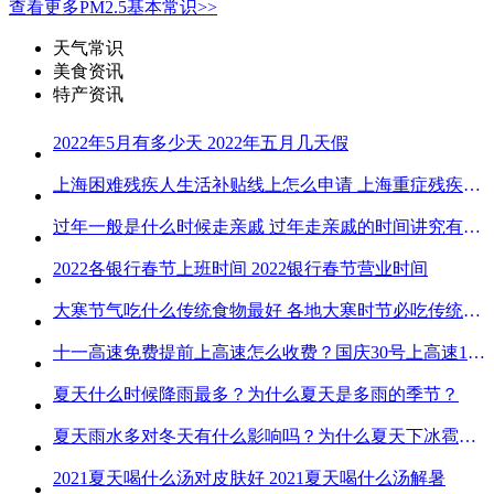
查看更多PM2.5基本常识>>
天气常识
美食资讯
特产资讯
2022年5月有多少天 2022年五月几天假
上海困难残疾人生活补贴线上怎么申请 上海重症残疾人护理补贴线上申请流程
过年一般是什么时候走亲戚 过年走亲戚的时间讲究有哪些
2022各银行春节上班时间 2022银行春节营业时间
大寒节气吃什么传统食物最好 各地大寒时节必吃传统美食
十一高速免费提前上高速怎么收费？国庆30号上高速1号下高速免费吗？
夏天什么时候降雨最多？为什么夏天是多雨的季节？
夏天雨水多对冬天有什么影响吗？为什么夏天下冰雹而冬天不下冰雹
2021夏天喝什么汤对皮肤好 2021夏天喝什么汤解暑