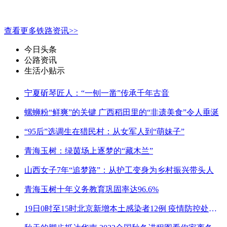
查看更多铁路资讯>>
今日头条
公路资讯
生活小贴示
宁夏斫琴匠人：“一刨一凿”传承千年古音
螺蛳粉“鲜爽”的关键 广西稻田里的“非遗美食”令人垂涎
“95后”选调生在猎民村：从女军人到“萌妹子”
青海玉树：绿茵场上逐梦的“藏木兰”
山西女子7年“追梦路”：从护工变身为乡村振兴带头人
青海玉树十年义务教育巩固率达96.6%
19日0时至15时北京新增本土感染者12例 疫情防控处关键时刻