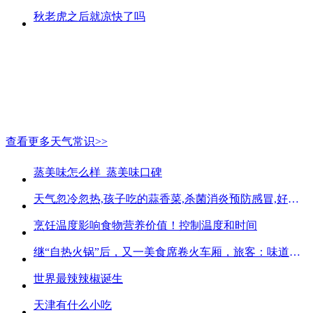
秋老虎之后就凉快了吗
查看更多天气常识>>
蒸美味怎么样_蒸美味口碑
天气忽冷忽热,孩子吃的蒜香菜,杀菌消炎预防感冒,好吃不贵
烹饪温度影响食物营养价值！控制温度和时间
继“自热火锅”后，又一美食席卷火车厢，旅客：味道好吃又方便
世界最辣辣椒诞生
天津有什么小吃