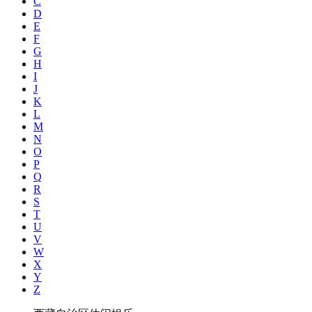
C
D
E
F
G
H
I
J
K
L
M
N
O
P
Q
R
S
T
U
V
W
X
Y
Z