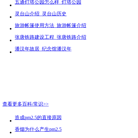
五通灯塔公园怎么样_灯塔公园
灵台山介绍_灵台山历史
旅游帐篷使用方法_旅游帐篷介绍
张唐铁路建设工程_张唐铁路介绍
潘汉年故居_纪念馆潘汉年
查看更多百科/常识>>
造成pm2.5的直接原因
香烟为什么产生pm2.5