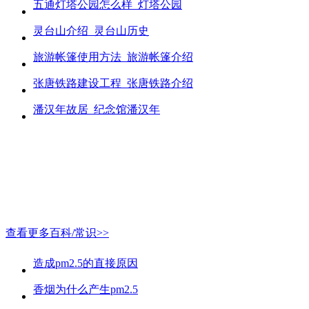
五通灯塔公园怎么样_灯塔公园
灵台山介绍_灵台山历史
旅游帐篷使用方法_旅游帐篷介绍
张唐铁路建设工程_张唐铁路介绍
潘汉年故居_纪念馆潘汉年
查看更多百科/常识>>
造成pm2.5的直接原因
香烟为什么产生pm2.5