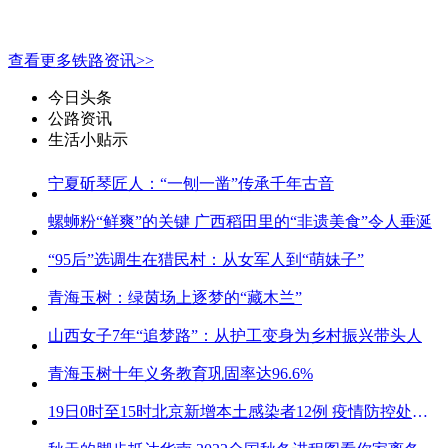
查看更多铁路资讯>>
今日头条
公路资讯
生活小贴示
宁夏斫琴匠人：“一刨一凿”传承千年古音
螺蛳粉“鲜爽”的关键 广西稻田里的“非遗美食”令人垂涎
“95后”选调生在猎民村：从女军人到“萌妹子”
青海玉树：绿茵场上逐梦的“藏木兰”
山西女子7年“追梦路”：从护工变身为乡村振兴带头人
青海玉树十年义务教育巩固率达96.6%
19日0时至15时北京新增本土感染者12例 疫情防控处关键时刻