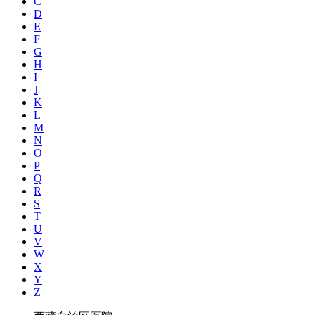
C
D
E
F
G
H
I
J
K
L
M
N
O
P
Q
R
S
T
U
V
W
X
Y
Z