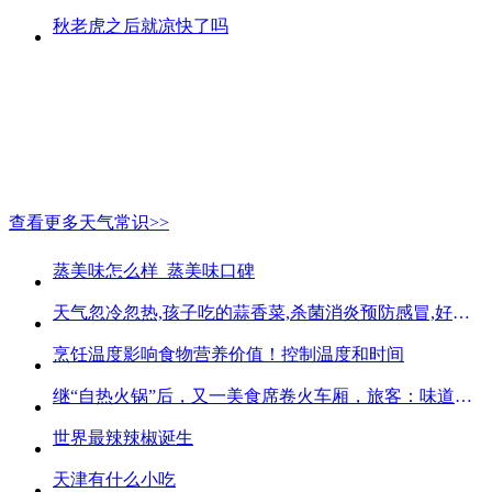
秋老虎之后就凉快了吗
查看更多天气常识>>
蒸美味怎么样_蒸美味口碑
天气忽冷忽热,孩子吃的蒜香菜,杀菌消炎预防感冒,好吃不贵
烹饪温度影响食物营养价值！控制温度和时间
继“自热火锅”后，又一美食席卷火车厢，旅客：味道好吃又方便
世界最辣辣椒诞生
天津有什么小吃