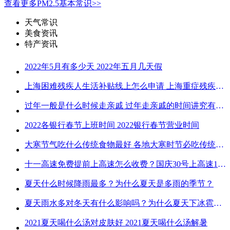
查看更多PM2.5基本常识>>
天气常识
美食资讯
特产资讯
2022年5月有多少天 2022年五月几天假
上海困难残疾人生活补贴线上怎么申请 上海重症残疾人护理补贴线上申请流程
过年一般是什么时候走亲戚 过年走亲戚的时间讲究有哪些
2022各银行春节上班时间 2022银行春节营业时间
大寒节气吃什么传统食物最好 各地大寒时节必吃传统美食
十一高速免费提前上高速怎么收费？国庆30号上高速1号下高速免费吗？
夏天什么时候降雨最多？为什么夏天是多雨的季节？
夏天雨水多对冬天有什么影响吗？为什么夏天下冰雹而冬天不下冰雹
2021夏天喝什么汤对皮肤好 2021夏天喝什么汤解暑