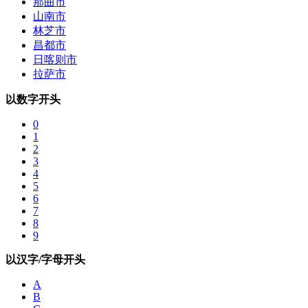
那曲市
山南市
林芝市
昌都市
日喀则市
拉萨市
以数字开头
0
1
2
3
4
5
6
7
8
9
以汉字/字母开头
A
B