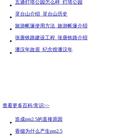
五通灯塔公园怎么样_灯塔公园
灵台山介绍_灵台山历史
旅游帐篷使用方法_旅游帐篷介绍
张唐铁路建设工程_张唐铁路介绍
潘汉年故居_纪念馆潘汉年
查看更多百科/常识>>
造成pm2.5的直接原因
香烟为什么产生pm2.5