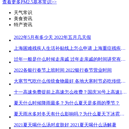
查看更多PM2.5基本常识>>
天气常识
美食资讯
特产资讯
2022年5月有多少天 2022年五月几天假
上海困难残疾人生活补贴线上怎么申请 上海重症残疾人护理补贴线上申请流程
过年一般是什么时候走亲戚 过年走亲戚的时间讲究有哪些
2022各银行春节上班时间 2022银行春节营业时间
大寒节气吃什么传统食物最好 各地大寒时节必吃传统美食
十一高速免费提前上高速怎么收费？国庆30号上高速1号下高速免费吗？
夏天什么时候降雨最多？为什么夏天是多雨的季节？
夏天雨水多对冬天有什么影响吗？为什么夏天下冰雹而冬天不下冰雹
2021夏天喝什么汤对皮肤好 2021夏天喝什么汤解暑