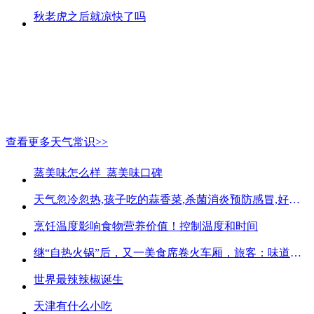
秋老虎之后就凉快了吗
查看更多天气常识>>
蒸美味怎么样_蒸美味口碑
天气忽冷忽热,孩子吃的蒜香菜,杀菌消炎预防感冒,好吃不贵
烹饪温度影响食物营养价值！控制温度和时间
继“自热火锅”后，又一美食席卷火车厢，旅客：味道好吃又方便
世界最辣辣椒诞生
天津有什么小吃