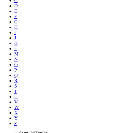
C
D
E
F
G
H
I
J
K
L
M
N
O
P
Q
R
S
T
U
V
W
X
Y
Z