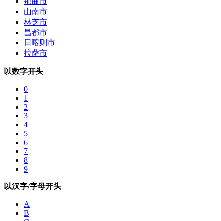
那曲市
山南市
林芝市
昌都市
日喀则市
拉萨市
以数字开头
0
1
2
3
4
5
6
7
8
9
以汉字/字母开头
A
B