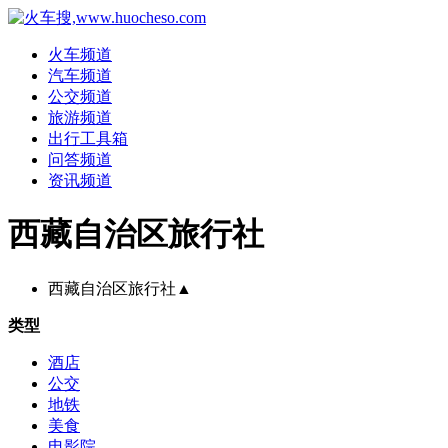
火车频道
汽车频道
公交频道
旅游频道
出行工具箱
问答频道
资讯频道
西藏自治区旅行社
西藏自治区旅行社
▲
类型
酒店
公交
地铁
美食
电影院