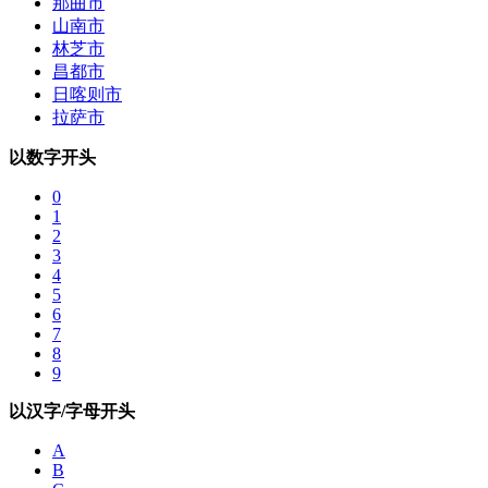
那曲市
山南市
林芝市
昌都市
日喀则市
拉萨市
以数字开头
0
1
2
3
4
5
6
7
8
9
以汉字/字母开头
A
B