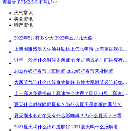
查看更多PM2.5基本常识>>
天气常识
美食资讯
特产资讯
2022年5月有多少天 2022年五月几天假
上海困难残疾人生活补贴线上怎么申请 上海重症残疾人护理补贴线上申请流程
过年一般是什么时候走亲戚 过年走亲戚的时间讲究有哪些
2022各银行春节上班时间 2022银行春节营业时间
大寒节气吃什么传统食物最好 各地大寒时节必吃传统美食
十一高速免费提前上高速怎么收费？国庆30号上高速1号下高速免费吗？
夏天什么时候降雨最多？为什么夏天是多雨的季节？
夏天雨水多对冬天有什么影响吗？为什么夏天下冰雹而冬天不下冰雹
2021夏天喝什么汤对皮肤好 2021夏天喝什么汤解暑