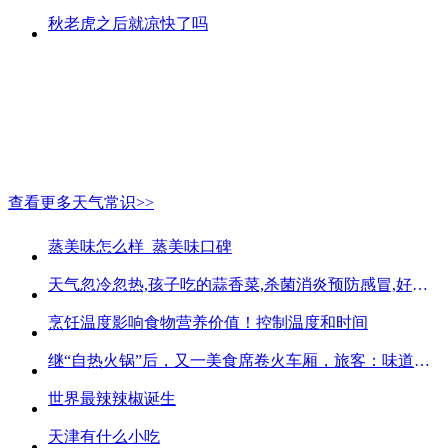
秋老虎之后就凉快了吗
查看更多天气常识>>
蒸美味怎么样_蒸美味口碑
天气忽冷忽热,孩子吃的蒜香菜,杀菌消炎预防感冒,好吃不贵
烹饪温度影响食物营养价值！控制温度和时间
继“自热火锅”后，又一美食席卷火车厢，旅客：味道好吃又方便
世界最辣辣椒诞生
天津有什么小吃