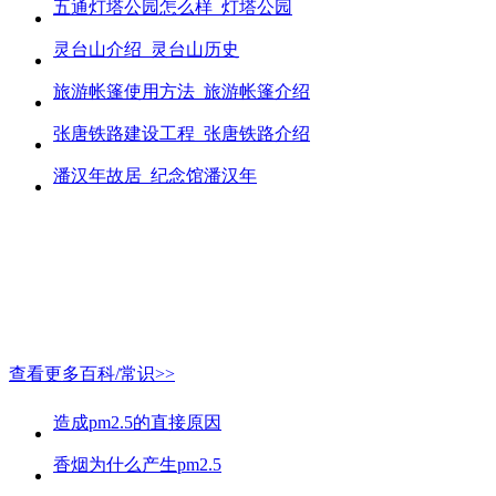
五通灯塔公园怎么样_灯塔公园
灵台山介绍_灵台山历史
旅游帐篷使用方法_旅游帐篷介绍
张唐铁路建设工程_张唐铁路介绍
潘汉年故居_纪念馆潘汉年
查看更多百科/常识>>
造成pm2.5的直接原因
香烟为什么产生pm2.5