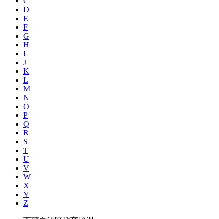
C
D
E
F
G
H
I
J
K
L
M
N
O
P
Q
R
S
T
U
V
W
X
Y
Z