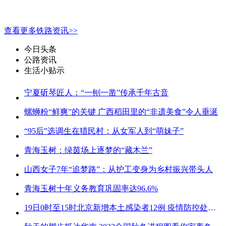
查看更多铁路资讯>>
今日头条
公路资讯
生活小贴示
宁夏斫琴匠人：“一刨一凿”传承千年古音
螺蛳粉“鲜爽”的关键 广西稻田里的“非遗美食”令人垂涎
“95后”选调生在猎民村：从女军人到“萌妹子”
青海玉树：绿茵场上逐梦的“藏木兰”
山西女子7年“追梦路”：从护工变身为乡村振兴带头人
青海玉树十年义务教育巩固率达96.6%
19日0时至15时北京新增本土感染者12例 疫情防控处关键时刻