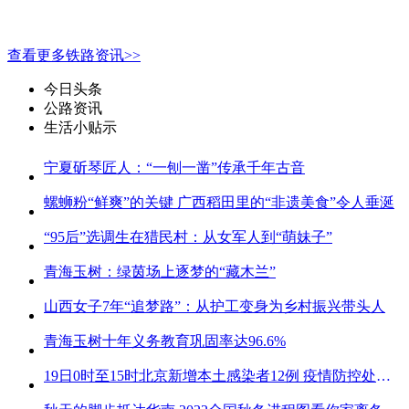
查看更多铁路资讯>>
今日头条
公路资讯
生活小贴示
宁夏斫琴匠人：“一刨一凿”传承千年古音
螺蛳粉“鲜爽”的关键 广西稻田里的“非遗美食”令人垂涎
“95后”选调生在猎民村：从女军人到“萌妹子”
青海玉树：绿茵场上逐梦的“藏木兰”
山西女子7年“追梦路”：从护工变身为乡村振兴带头人
青海玉树十年义务教育巩固率达96.6%
19日0时至15时北京新增本土感染者12例 疫情防控处关键时刻