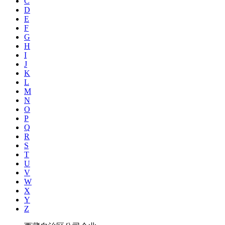
C
D
E
F
G
H
I
J
K
L
M
N
O
P
Q
R
S
T
U
V
W
X
Y
Z