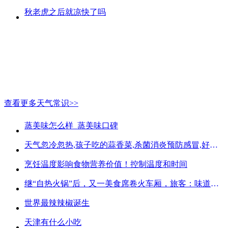
秋老虎之后就凉快了吗
查看更多天气常识>>
蒸美味怎么样_蒸美味口碑
天气忽冷忽热,孩子吃的蒜香菜,杀菌消炎预防感冒,好吃不贵
烹饪温度影响食物营养价值！控制温度和时间
继“自热火锅”后，又一美食席卷火车厢，旅客：味道好吃又方便
世界最辣辣椒诞生
天津有什么小吃