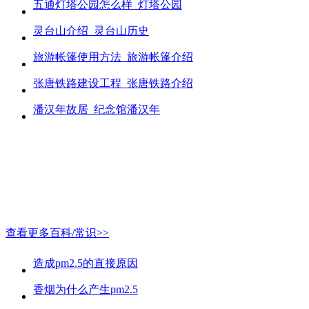
五通灯塔公园怎么样_灯塔公园
灵台山介绍_灵台山历史
旅游帐篷使用方法_旅游帐篷介绍
张唐铁路建设工程_张唐铁路介绍
潘汉年故居_纪念馆潘汉年
查看更多百科/常识>>
造成pm2.5的直接原因
香烟为什么产生pm2.5