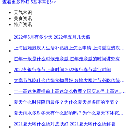
查看更多PM2.5基本常识>>
天气常识
美食资讯
特产资讯
2022年5月有多少天 2022年五月几天假
上海困难残疾人生活补贴线上怎么申请 上海重症残疾人护理补贴线上申请流程
过年一般是什么时候走亲戚 过年走亲戚的时间讲究有哪些
2022各银行春节上班时间 2022银行春节营业时间
大寒节气吃什么传统食物最好 各地大寒时节必吃传统美食
十一高速免费提前上高速怎么收费？国庆30号上高速1号下高速免费吗？
夏天什么时候降雨最多？为什么夏天是多雨的季节？
夏天雨水多对冬天有什么影响吗？为什么夏天下冰雹而冬天不下冰雹
2021夏天喝什么汤对皮肤好 2021夏天喝什么汤解暑