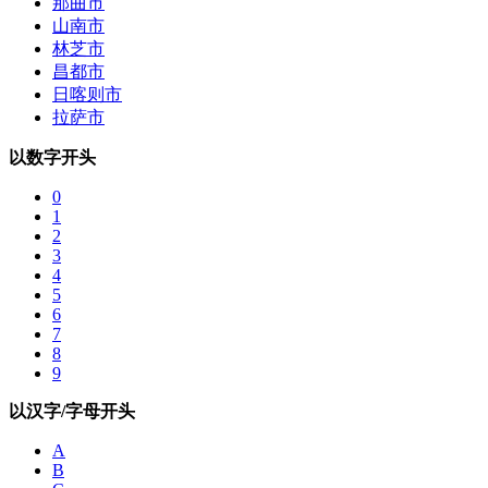
那曲市
山南市
林芝市
昌都市
日喀则市
拉萨市
以数字开头
0
1
2
3
4
5
6
7
8
9
以汉字/字母开头
A
B