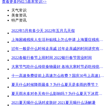
查看更多PM2.5基本常识>>
天气常识
美食资讯
特产资讯
2022年5月有多少天 2022年五月几天假
上海困难残疾人生活补贴线上怎么申请 上海重症残疾人护理补贴线上申请流程
过年一般是什么时候走亲戚 过年走亲戚的时间讲究有哪些
2022各银行春节上班时间 2022银行春节营业时间
大寒节气吃什么传统食物最好 各地大寒时节必吃传统美食
十一高速免费提前上高速怎么收费？国庆30号上高速1号下高速免费吗？
夏天什么时候降雨最多？为什么夏天是多雨的季节？
夏天雨水多对冬天有什么影响吗？为什么夏天下冰雹而冬天不下冰雹
2021夏天喝什么汤对皮肤好 2021夏天喝什么汤解暑