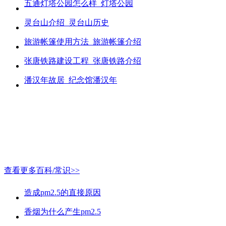
五通灯塔公园怎么样_灯塔公园
灵台山介绍_灵台山历史
旅游帐篷使用方法_旅游帐篷介绍
张唐铁路建设工程_张唐铁路介绍
潘汉年故居_纪念馆潘汉年
查看更多百科/常识>>
造成pm2.5的直接原因
香烟为什么产生pm2.5