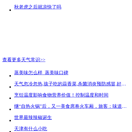
秋老虎之后就凉快了吗
查看更多天气常识>>
蒸美味怎么样_蒸美味口碑
天气忽冷忽热,孩子吃的蒜香菜,杀菌消炎预防感冒,好吃不贵
烹饪温度影响食物营养价值！控制温度和时间
继“自热火锅”后，又一美食席卷火车厢，旅客：味道好吃又方便
世界最辣辣椒诞生
天津有什么小吃