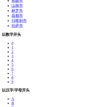
那曲市
山南市
林芝市
昌都市
日喀则市
拉萨市
以数字开头
0
1
2
3
4
5
6
7
8
9
以汉字/字母开头
A
B