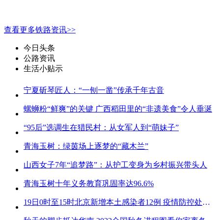
查看更多铁路资讯>>
今日头条
公路资讯
生活小贴示
宁夏斫琴匠人：“一刨一凿”传承千年古音
螺蛳粉“鲜爽”的关键 广西稻田里的“非遗美食”令人垂涎
“95后”选调生在猎民村：从女军人到“萌妹子”
青海玉树：绿茵场上逐梦的“藏木兰”
山西女子7年“追梦路”：从护工变身为乡村振兴带头人
青海玉树十年义务教育巩固率达96.6%
19日0时至15时北京新增本土感染者12例 疫情防控处关键时刻