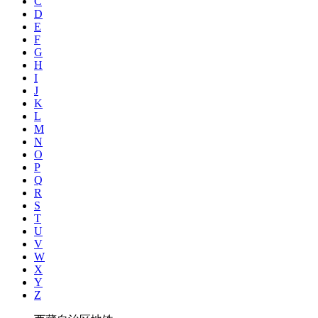
C
D
E
F
G
H
I
J
K
L
M
N
O
P
Q
R
S
T
U
V
W
X
Y
Z