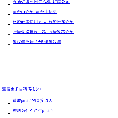
五通灯塔公园怎么样_灯塔公园
灵台山介绍_灵台山历史
旅游帐篷使用方法_旅游帐篷介绍
张唐铁路建设工程_张唐铁路介绍
潘汉年故居_纪念馆潘汉年
查看更多百科/常识>>
造成pm2.5的直接原因
香烟为什么产生pm2.5