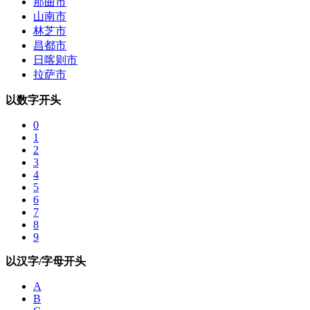
那曲市
山南市
林芝市
昌都市
日喀则市
拉萨市
以数字开头
0
1
2
3
4
5
6
7
8
9
以汉字/字母开头
A
B