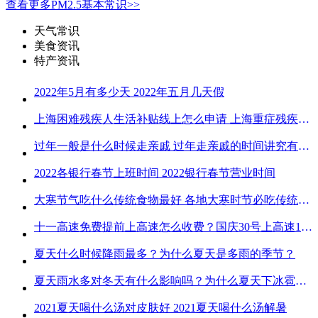
查看更多PM2.5基本常识>>
天气常识
美食资讯
特产资讯
2022年5月有多少天 2022年五月几天假
上海困难残疾人生活补贴线上怎么申请 上海重症残疾人护理补贴线上申请流程
过年一般是什么时候走亲戚 过年走亲戚的时间讲究有哪些
2022各银行春节上班时间 2022银行春节营业时间
大寒节气吃什么传统食物最好 各地大寒时节必吃传统美食
十一高速免费提前上高速怎么收费？国庆30号上高速1号下高速免费吗？
夏天什么时候降雨最多？为什么夏天是多雨的季节？
夏天雨水多对冬天有什么影响吗？为什么夏天下冰雹而冬天不下冰雹
2021夏天喝什么汤对皮肤好 2021夏天喝什么汤解暑