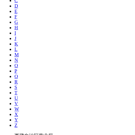
C
D
E
F
G
H
I
J
K
L
M
N
O
P
Q
R
S
T
U
V
W
X
Y
Z