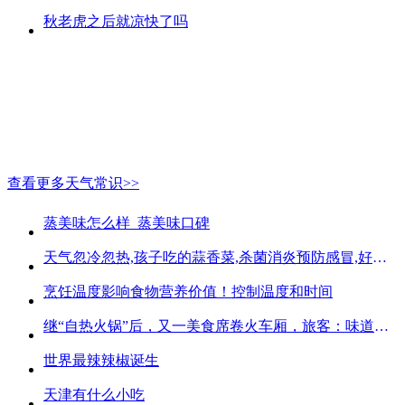
秋老虎之后就凉快了吗
查看更多天气常识>>
蒸美味怎么样_蒸美味口碑
天气忽冷忽热,孩子吃的蒜香菜,杀菌消炎预防感冒,好吃不贵
烹饪温度影响食物营养价值！控制温度和时间
继“自热火锅”后，又一美食席卷火车厢，旅客：味道好吃又方便
世界最辣辣椒诞生
天津有什么小吃