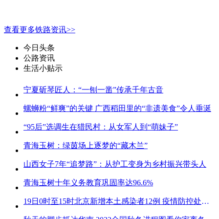
查看更多铁路资讯>>
今日头条
公路资讯
生活小贴示
宁夏斫琴匠人：“一刨一凿”传承千年古音
螺蛳粉“鲜爽”的关键 广西稻田里的“非遗美食”令人垂涎
“95后”选调生在猎民村：从女军人到“萌妹子”
青海玉树：绿茵场上逐梦的“藏木兰”
山西女子7年“追梦路”：从护工变身为乡村振兴带头人
青海玉树十年义务教育巩固率达96.6%
19日0时至15时北京新增本土感染者12例 疫情防控处关键时刻