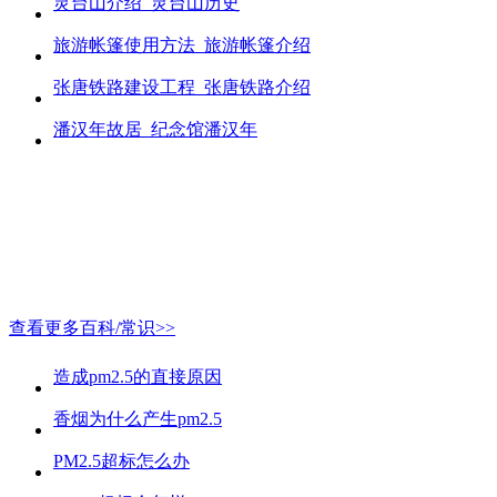
灵台山介绍_灵台山历史
旅游帐篷使用方法_旅游帐篷介绍
张唐铁路建设工程_张唐铁路介绍
潘汉年故居_纪念馆潘汉年
查看更多百科/常识>>
造成pm2.5的直接原因
香烟为什么产生pm2.5
PM2.5超标怎么办