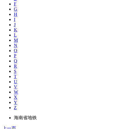
F
G
H
I
J
K
L
M
N
O
P
Q
R
S
T
U
V
W
X
Y
Z
海南省地铁
上一页