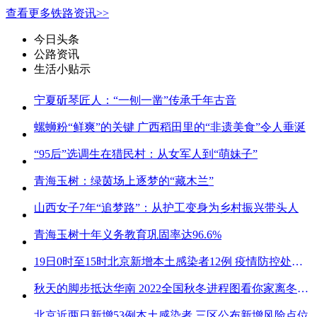
查看更多铁路资讯>>
今日头条
公路资讯
生活小贴示
宁夏斫琴匠人：“一刨一凿”传承千年古音
螺蛳粉“鲜爽”的关键 广西稻田里的“非遗美食”令人垂涎
“95后”选调生在猎民村：从女军人到“萌妹子”
青海玉树：绿茵场上逐梦的“藏木兰”
山西女子7年“追梦路”：从护工变身为乡村振兴带头人
青海玉树十年义务教育巩固率达96.6%
19日0时至15时北京新增本土感染者12例 疫情防控处关键时刻
秋天的脚步抵达华南 2022全国秋冬进程图看你家离冬天有多远
北京近两日新增53例本土感染者 三区公布新增风险点位