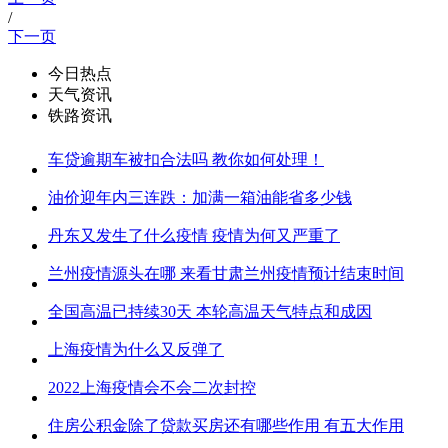
/
下一页
今日热点
天气资讯
铁路资讯
车贷逾期车被扣合法吗 教你如何处理！
油价迎年内三连跌：加满一箱油能省多少钱
丹东又发生了什么疫情 疫情为何又严重了
兰州疫情源头在哪 来看甘肃兰州疫情预计结束时间
全国高温已持续30天 本轮高温天气特点和成因
上海疫情为什么又反弹了
2022上海疫情会不会二次封控
住房公积金除了贷款买房还有哪些作用 有五大作用