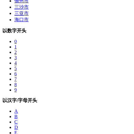
儋州市
三沙市
三亚市
海口市
以数字开头
0
1
2
3
4
5
6
7
8
9
以汉字/字母开头
A
B
C
D
E