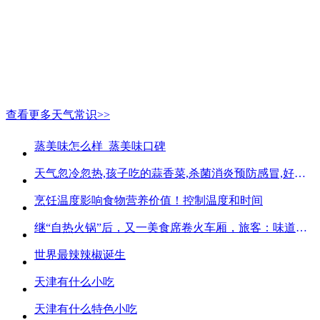
查看更多天气常识>>
蒸美味怎么样_蒸美味口碑
天气忽冷忽热,孩子吃的蒜香菜,杀菌消炎预防感冒,好吃不贵
烹饪温度影响食物营养价值！控制温度和时间
继“自热火锅”后，又一美食席卷火车厢，旅客：味道好吃又方便
世界最辣辣椒诞生
天津有什么小吃
天津有什么特色小吃