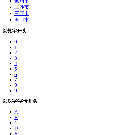
儋州市
三沙市
三亚市
海口市
以数字开头
0
1
2
3
4
5
6
7
8
9
以汉字/字母开头
A
B
C
D
E