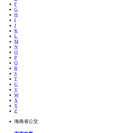
F
G
H
I
J
K
L
M
N
O
P
Q
R
S
T
U
V
W
X
Y
Z
海南省公交