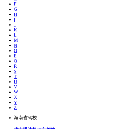
F
G
H
I
J
K
L
M
N
O
P
Q
R
S
T
U
V
W
X
Y
Z
海南省驾校