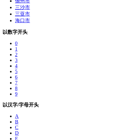
儋州市
三沙市
三亚市
海口市
以数字开头
0
1
2
3
4
5
6
7
8
9
以汉字/字母开头
A
B
C
D
E