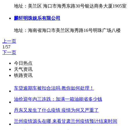
地址：美兰区 海口市海秀东路30号银达商务大厦1905室
麟轩明珠娱乐有限公司
地址：海南省海口市美兰区海秀路16号明珠广场八楼
上一页
1/57
下一页
今日热点
天气资讯
铁路资讯
车贷逾期车被扣合法吗 教你如何处理！
油价迎年内三连跌：加满一箱油能省多少钱
丹东又发生了什么疫情 疫情为何又严重了
兰州疫情源头在哪 来看甘肃兰州疫情预计结束时间