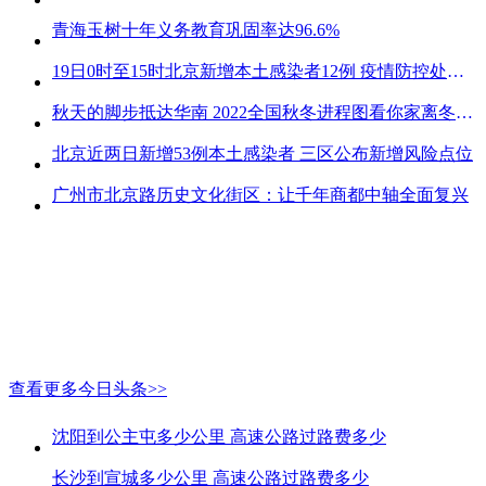
青海玉树十年义务教育巩固率达96.6%
19日0时至15时北京新增本土感染者12例 疫情防控处关键时刻
秋天的脚步抵达华南 2022全国秋冬进程图看你家离冬天有多远
北京近两日新增53例本土感染者 三区公布新增风险点位
广州市北京路历史文化街区：让千年商都中轴全面复兴
查看更多今日头条>>
沈阳到公主屯多少公里 高速公路过路费多少
长沙到宣城多少公里 高速公路过路费多少