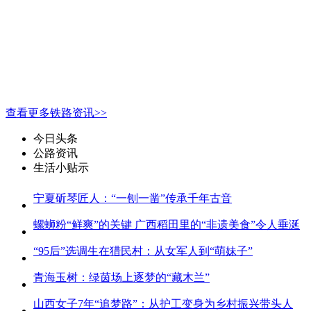
查看更多铁路资讯>>
今日头条
公路资讯
生活小贴示
宁夏斫琴匠人：“一刨一凿”传承千年古音
螺蛳粉“鲜爽”的关键 广西稻田里的“非遗美食”令人垂涎
“95后”选调生在猎民村：从女军人到“萌妹子”
青海玉树：绿茵场上逐梦的“藏木兰”
山西女子7年“追梦路”：从护工变身为乡村振兴带头人