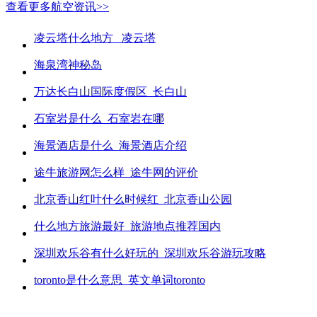
查看更多航空资讯>>
凌云塔什么地方_ 凌云塔
海泉湾神秘岛
万达长白山国际度假区_长白山
石室岩是什么_石室岩在哪
海景酒店是什么_海景酒店介绍
途牛旅游网怎么样_途牛网的评价
北京香山红叶什么时候红_北京香山公园
什么地方旅游最好_旅游地点推荐国内
深圳欢乐谷有什么好玩的_深圳欢乐谷游玩攻略
toronto是什么意思_英文单词toronto