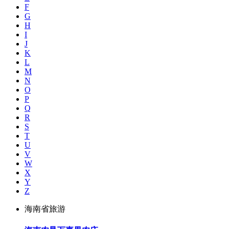
F
G
H
I
J
K
L
M
N
O
P
Q
R
S
T
U
V
W
X
Y
Z
海南省旅游