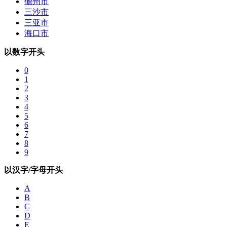
儋州市
三沙市
三亚市
海口市
以数字开头
0
1
2
3
4
5
6
7
8
9
以汉字/字母开头
A
B
C
D
E