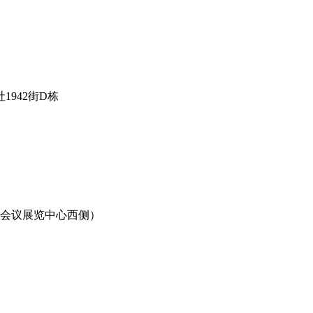
942街D栋
际会议展览中心西侧）