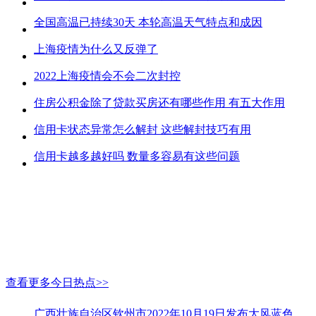
全国高温已持续30天 本轮高温天气特点和成因
上海疫情为什么又反弹了
2022上海疫情会不会二次封控
住房公积金除了贷款买房还有哪些作用 有五大作用
信用卡状态异常怎么解封 这些解封技巧有用
信用卡越多越好吗 数量多容易有这些问题
查看更多今日热点>>
广西壮族自治区钦州市2022年10月19日发布大风蓝色预警