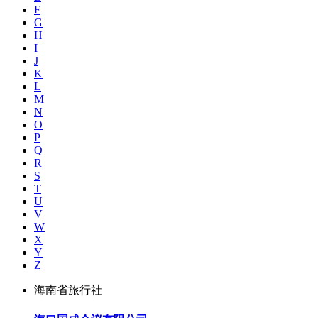
F
G
H
I
J
K
L
M
N
O
P
Q
R
S
T
U
V
W
X
Y
Z
海南省旅行社