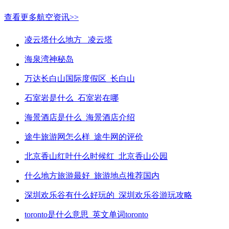
查看更多航空资讯>>
凌云塔什么地方_ 凌云塔
海泉湾神秘岛
万达长白山国际度假区_长白山
石室岩是什么_石室岩在哪
海景酒店是什么_海景酒店介绍
途牛旅游网怎么样_途牛网的评价
北京香山红叶什么时候红_北京香山公园
什么地方旅游最好_旅游地点推荐国内
深圳欢乐谷有什么好玩的_深圳欢乐谷游玩攻略
toronto是什么意思_英文单词toronto