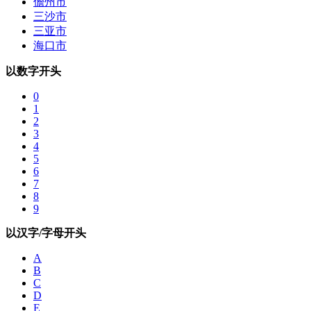
儋州市
三沙市
三亚市
海口市
以数字开头
0
1
2
3
4
5
6
7
8
9
以汉字/字母开头
A
B
C
D
E