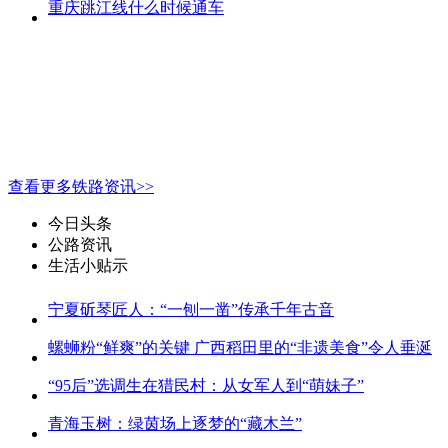
重庆跳江线什么时候通车
查看更多铁路资讯>>
今日头条
公路资讯
生活小贴示
宁夏斫琴匠人：“一刨一凿”传承千年古音
螺蛳粉“鲜爽”的关键 广西稻田里的“非遗美食”令人垂涎
“95后”选调生在猎民村：从女军人到“萌妹子”
青海玉树：绿茵场上逐梦的“藏木兰”