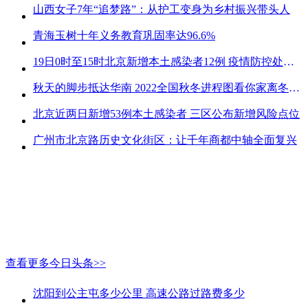
山西女子7年“追梦路”：从护工变身为乡村振兴带头人
青海玉树十年义务教育巩固率达96.6%
19日0时至15时北京新增本土感染者12例 疫情防控处关键时刻
秋天的脚步抵达华南 2022全国秋冬进程图看你家离冬天有多远
北京近两日新增53例本土感染者 三区公布新增风险点位
广州市北京路历史文化街区：让千年商都中轴全面复兴
查看更多今日头条>>
沈阳到公主屯多少公里 高速公路过路费多少