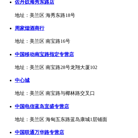
佐丹奴海秀东路店
地址：美兰区 海秀东路18号
周家烟酒商行
地址：美兰区 南宝路16号
中国移动南宝路指定专营店
地址：美兰区 南宝路28号龙翔大厦102
中心城
地址：美兰区 南宝路与椰林路交叉口
中国电信蓝岛宜盛专营店
地址：美兰区 海甸五东路蓝岛康城1层铺面
中国联通万华路专营店