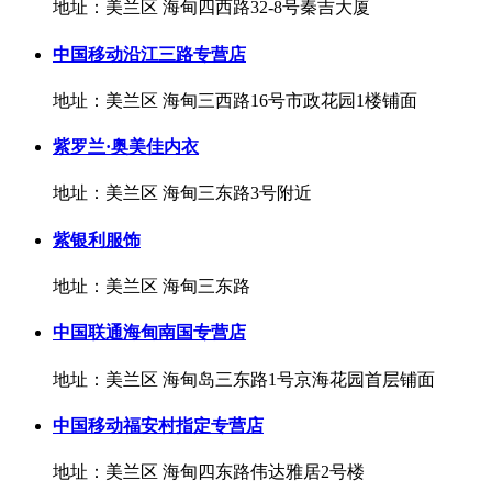
地址：美兰区 海甸四西路32-8号秦吉大厦
中国移动沿江三路专营店
地址：美兰区 海甸三西路16号市政花园1楼铺面
紫罗兰·奥美佳内衣
地址：美兰区 海甸三东路3号附近
紫银利服饰
地址：美兰区 海甸三东路
中国联通海甸南国专营店
地址：美兰区 海甸岛三东路1号京海花园首层铺面
中国移动福安村指定专营店
地址：美兰区 海甸四东路伟达雅居2号楼