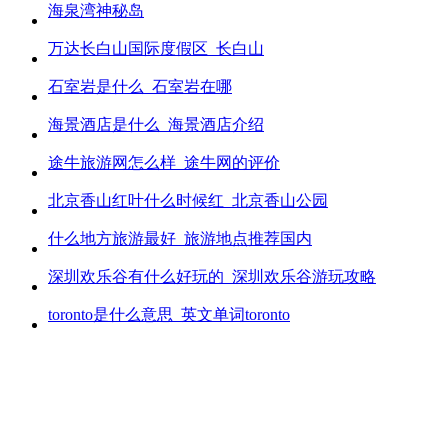
海泉湾神秘岛
万达长白山国际度假区_长白山
石室岩是什么_石室岩在哪
海景酒店是什么_海景酒店介绍
途牛旅游网怎么样_途牛网的评价
北京香山红叶什么时候红_北京香山公园
什么地方旅游最好_旅游地点推荐国内
深圳欢乐谷有什么好玩的_深圳欢乐谷游玩攻略
toronto是什么意思_英文单词toronto