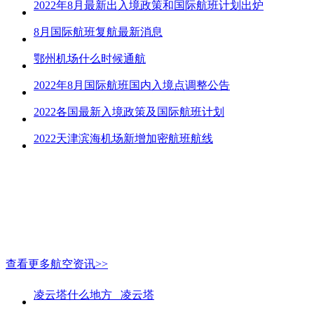
2022年8月最新出入境政策和国际航班计划出炉
8月国际航班复航最新消息
鄂州机场什么时候通航
2022年8月国际航班国内入境点调整公告
2022各国最新入境政策及国际航班计划
2022天津滨海机场新增加密航班航线
查看更多航空资讯>>
凌云塔什么地方_ 凌云塔