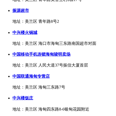
振源超市
地址：美兰区 青年路8号2
中兴楼火锅城
地址：美兰区 海口市海甸三东路南国超市对面
中国移动手机连锁海甸骏明卖场
地址：美兰区 人民大道37号振信大厦首层
中国联通海甸专营店
地址：美兰区 海甸三东路7号
中兴楼饭庄
地址：美兰区 海甸四东路8-6银甸花园附近