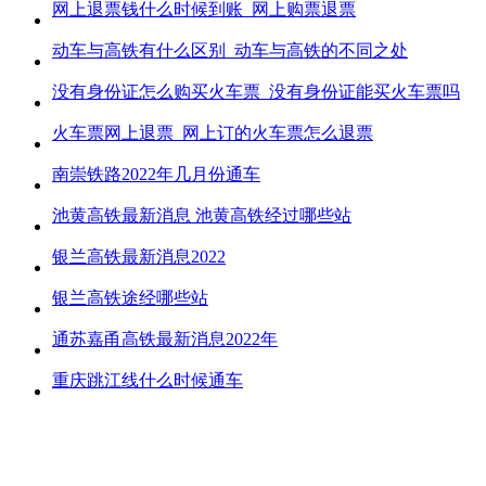
网上退票钱什么时候到账_网上购票退票
动车与高铁有什么区别_动车与高铁的不同之处
没有身份证怎么购买火车票_没有身份证能买火车票吗
火车票网上退票_网上订的火车票怎么退票
南崇铁路2022年几月份通车
池黄高铁最新消息 池黄高铁经过哪些站
银兰高铁最新消息2022
银兰高铁途经哪些站
通苏嘉甬高铁最新消息2022年
重庆跳江线什么时候通车