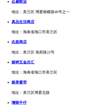
众威鞋业
地址：美兰区 博爱南横路46号之一
真品生活商店
地址：海南省海口市美兰区
志昌商店
地址：美兰区 海府路22号
振铧五金总汇
地址：海南省海口市美兰区
振美窗帘
地址：美兰区博爱北路
增致牛仔