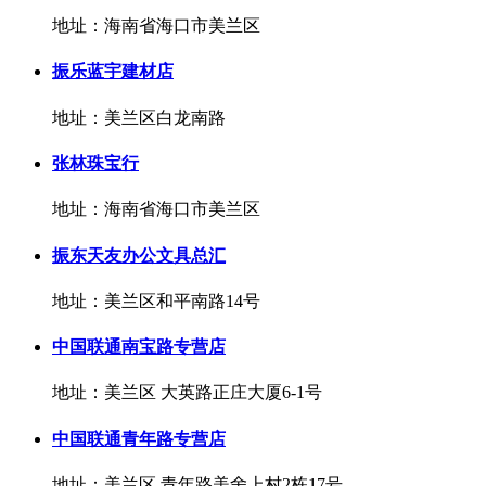
地址：海南省海口市美兰区
振乐蓝宇建材店
地址：美兰区白龙南路
张林珠宝行
地址：海南省海口市美兰区
振东天友办公文具总汇
地址：美兰区和平南路14号
中国联通南宝路专营店
地址：美兰区 大英路正庄大厦6-1号
中国联通青年路专营店
地址：美兰区 青年路美舍上村2栋17号