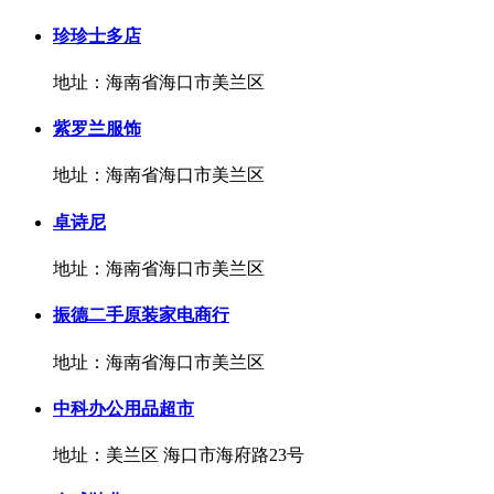
珍珍士多店
地址：海南省海口市美兰区
紫罗兰服饰
地址：海南省海口市美兰区
卓诗尼
地址：海南省海口市美兰区
振德二手原装家电商行
地址：海南省海口市美兰区
中科办公用品超市
地址：美兰区 海口市海府路23号