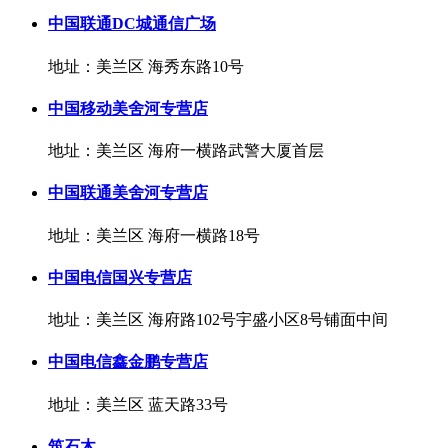
中国联通DC城通信广场
地址：美兰区 海秀东路10号
中国移动美舍河专营店
地址：美兰区 海府一横路武警大厦首层
中国联通美舍河专营店
地址：美兰区 海府一横路18号
中国电信国兴专营店
地址：美兰区 海府路102号宇盛小区8号铺面中间
中国电信鑫金鹏专营店
地址：美兰区 蓝天路33号
筑石木