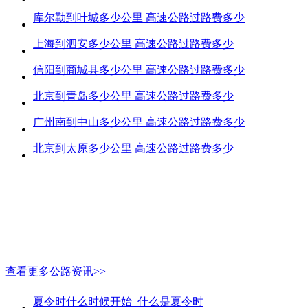
库尔勒到叶城多少公里 高速公路过路费多少
上海到泗安多少公里 高速公路过路费多少
信阳到商城县多少公里 高速公路过路费多少
北京到青岛多少公里 高速公路过路费多少
广州南到中山多少公里 高速公路过路费多少
北京到太原多少公里 高速公路过路费多少
查看更多公路资讯>>
夏令时什么时候开始_什么是夏令时