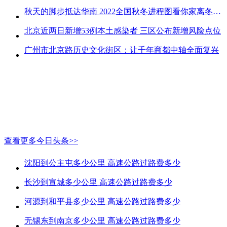
秋天的脚步抵达华南 2022全国秋冬进程图看你家离冬天有多远
北京近两日新增53例本土感染者 三区公布新增风险点位
广州市北京路历史文化街区：让千年商都中轴全面复兴
查看更多今日头条>>
沈阳到公主屯多少公里 高速公路过路费多少
长沙到宣城多少公里 高速公路过路费多少
河源到和平县多少公里 高速公路过路费多少
无锡东到南京多少公里 高速公路过路费多少