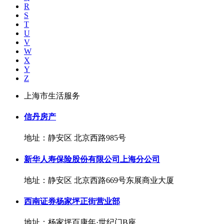
R
S
T
U
V
W
X
Y
Z
上海市生活服务
信丹房产
地址：静安区 北京西路985号
新华人寿保险股份有限公司上海分公司
地址：静安区 北京西路669号东展商业大厦
西南证券杨家坪正街营业部
地址：杨家坪百康年·世纪门B座