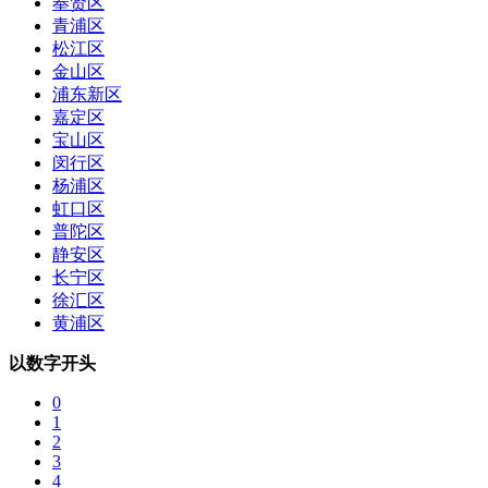
奉贤区
青浦区
松江区
金山区
浦东新区
嘉定区
宝山区
闵行区
杨浦区
虹口区
普陀区
静安区
长宁区
徐汇区
黄浦区
以数字开头
0
1
2
3
4