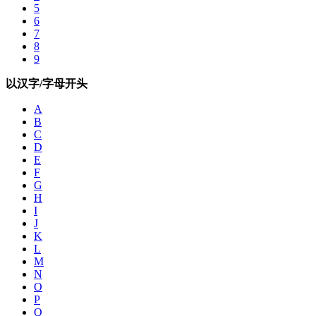
5
6
7
8
9
以汉字/字母开头
A
B
C
D
E
F
G
H
I
J
K
L
M
N
O
P
Q