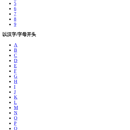
5
6
7
8
9
以汉字/字母开头
A
B
C
D
E
F
G
H
I
J
K
L
M
N
O
P
Q