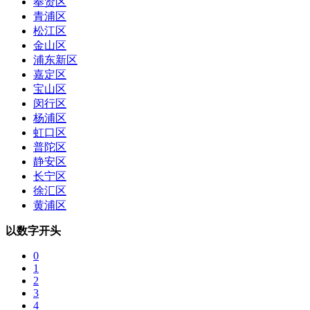
奉贤区
青浦区
松江区
金山区
浦东新区
嘉定区
宝山区
闵行区
杨浦区
虹口区
普陀区
静安区
长宁区
徐汇区
黄浦区
以数字开头
0
1
2
3
4