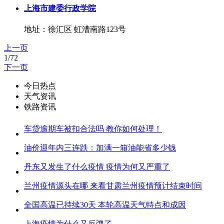
上海市建委行政学院
地址：徐汇区 虹漕南路123号
上一页
1/72
下一页
今日热点
天气资讯
铁路资讯
车贷逾期车被扣合法吗 教你如何处理！
油价迎年内三连跌：加满一箱油能省多少钱
丹东又发生了什么疫情 疫情为何又严重了
兰州疫情源头在哪 来看甘肃兰州疫情预计结束时间
全国高温已持续30天 本轮高温天气特点和成因
上海疫情为什么又反弹了