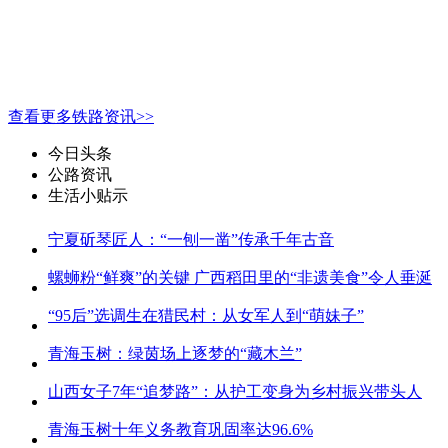
查看更多铁路资讯>>
今日头条
公路资讯
生活小贴示
宁夏斫琴匠人：“一刨一凿”传承千年古音
螺蛳粉“鲜爽”的关键 广西稻田里的“非遗美食”令人垂涎
“95后”选调生在猎民村：从女军人到“萌妹子”
青海玉树：绿茵场上逐梦的“藏木兰”
山西女子7年“追梦路”：从护工变身为乡村振兴带头人
青海玉树十年义务教育巩固率达96.6%