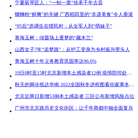
宁夏斫琴匠人：“一刨一凿”传承千年古音
螺蛳粉“鲜爽”的关键 广西稻田里的“非遗美食”令人垂涎
“95后”选调生在猎民村：从女军人到“萌妹子”
青海玉树：绿茵场上逐梦的“藏木兰”
山西女子7年“追梦路”：从护工变身为乡村振兴带头人
青海玉树十年义务教育巩固率达96.6%
19日0时至15时北京新增本土感染者12例 疫情防控处关键时刻
秋天的脚步抵达华南 2022全国秋冬进程图看你家离冬天有多远
北京近两日新增53例本土感染者 三区公布新增风险点位
广州市北京路历史文化街区：让千年商都中轴全面复兴