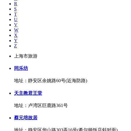
R
S
T
U
V
W
X
Y
Z
上海市旅游
同乐坊
地址：静安区余姚路60号(近海防路)
天主教君王堂
地址：卢湾区巨鹿路361号
蔡元培故居
地址：静安区华山路303弄16号(希尔顿饭店斜对面)