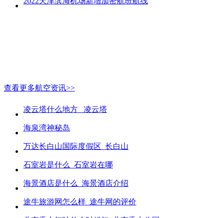
2022天津滨海机场新增加密航班航线
查看更多航空资讯>>
凌云塔什么地方_ 凌云塔
海泉湾神秘岛
万达长白山国际度假区_长白山
石室岩是什么_石室岩在哪
海景酒店是什么_海景酒店介绍
途牛旅游网怎么样_途牛网的评价