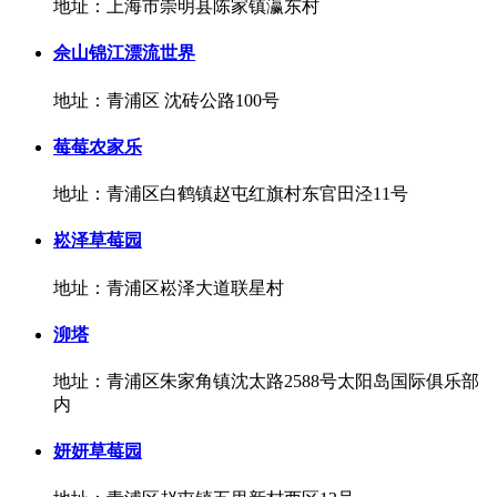
地址：上海市崇明县陈家镇瀛东村
佘山锦江漂流世界
地址：青浦区 沈砖公路100号
莓莓农家乐
地址：青浦区白鹤镇赵屯红旗村东官田泾11号
崧泽草莓园
地址：青浦区崧泽大道联星村
泖塔
地址：青浦区朱家角镇沈太路2588号太阳岛国际俱乐部
内
妍妍草莓园