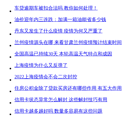
车贷逾期车被扣合法吗 教你如何处理！
油价迎年内三连跌：加满一箱油能省多少钱
丹东又发生了什么疫情 疫情为何又严重了
兰州疫情源头在哪 来看甘肃兰州疫情预计结束时间
全国高温已持续30天 本轮高温天气特点和成因
上海疫情为什么又反弹了
2022上海疫情会不会二次封控
住房公积金除了贷款买房还有哪些作用 有五大作用
信用卡状态异常怎么解封 这些解封技巧有用
信用卡越多越好吗 数量多容易有这些问题