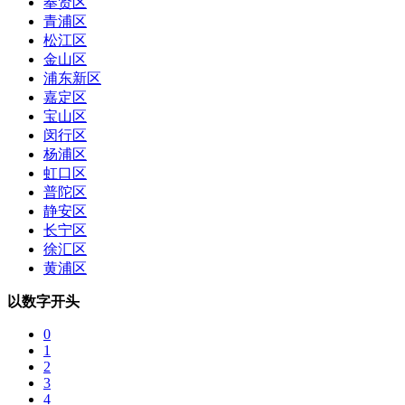
奉贤区
青浦区
松江区
金山区
浦东新区
嘉定区
宝山区
闵行区
杨浦区
虹口区
普陀区
静安区
长宁区
徐汇区
黄浦区
以数字开头
0
1
2
3
4