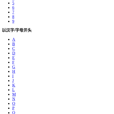
5
6
7
8
9
以汉字/字母开头
A
B
C
D
E
F
G
H
I
J
K
L
M
N
O
P
Q