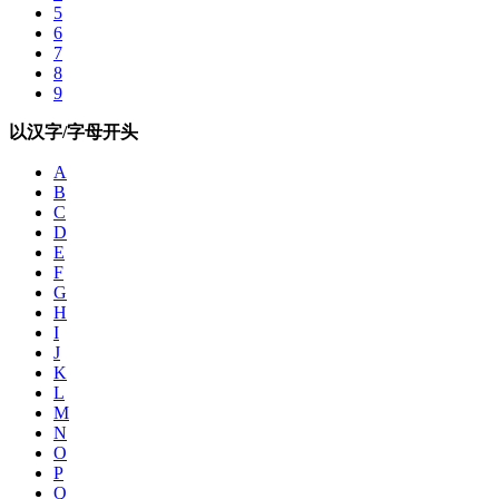
5
6
7
8
9
以汉字/字母开头
A
B
C
D
E
F
G
H
I
J
K
L
M
N
O
P
Q