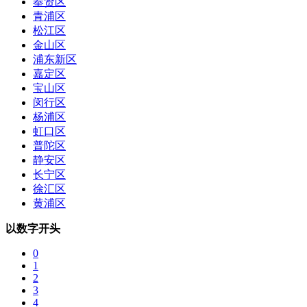
奉贤区
青浦区
松江区
金山区
浦东新区
嘉定区
宝山区
闵行区
杨浦区
虹口区
普陀区
静安区
长宁区
徐汇区
黄浦区
以数字开头
0
1
2
3
4