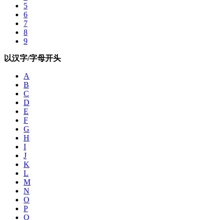
5
6
7
8
9
以汉字/字母开头
A
B
C
D
E
F
G
H
I
J
K
L
M
N
O
P
Q