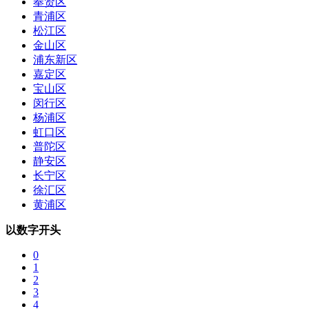
奉贤区
青浦区
松江区
金山区
浦东新区
嘉定区
宝山区
闵行区
杨浦区
虹口区
普陀区
静安区
长宁区
徐汇区
黄浦区
以数字开头
0
1
2
3
4