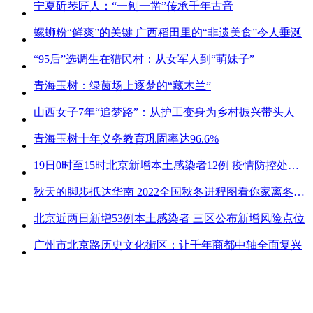
宁夏斫琴匠人：“一刨一凿”传承千年古音
螺蛳粉“鲜爽”的关键 广西稻田里的“非遗美食”令人垂涎
“95后”选调生在猎民村：从女军人到“萌妹子”
青海玉树：绿茵场上逐梦的“藏木兰”
山西女子7年“追梦路”：从护工变身为乡村振兴带头人
青海玉树十年义务教育巩固率达96.6%
19日0时至15时北京新增本土感染者12例 疫情防控处关键时刻
秋天的脚步抵达华南 2022全国秋冬进程图看你家离冬天有多远
北京近两日新增53例本土感染者 三区公布新增风险点位
广州市北京路历史文化街区：让千年商都中轴全面复兴