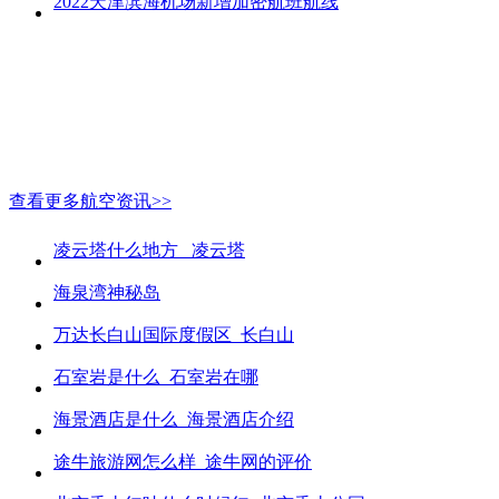
2022天津滨海机场新增加密航班航线
查看更多航空资讯>>
凌云塔什么地方_ 凌云塔
海泉湾神秘岛
万达长白山国际度假区_长白山
石室岩是什么_石室岩在哪
海景酒店是什么_海景酒店介绍
途牛旅游网怎么样_途牛网的评价