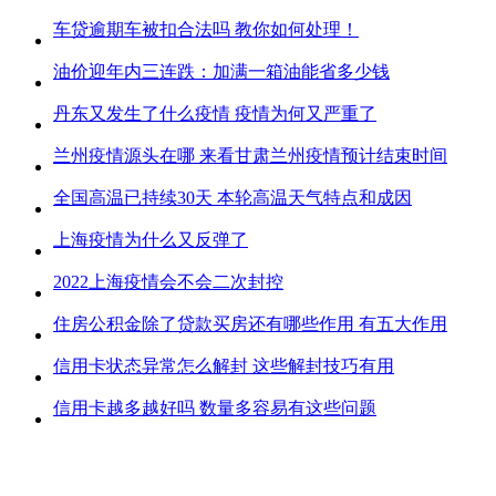
车贷逾期车被扣合法吗 教你如何处理！
油价迎年内三连跌：加满一箱油能省多少钱
丹东又发生了什么疫情 疫情为何又严重了
兰州疫情源头在哪 来看甘肃兰州疫情预计结束时间
全国高温已持续30天 本轮高温天气特点和成因
上海疫情为什么又反弹了
2022上海疫情会不会二次封控
住房公积金除了贷款买房还有哪些作用 有五大作用
信用卡状态异常怎么解封 这些解封技巧有用
信用卡越多越好吗 数量多容易有这些问题