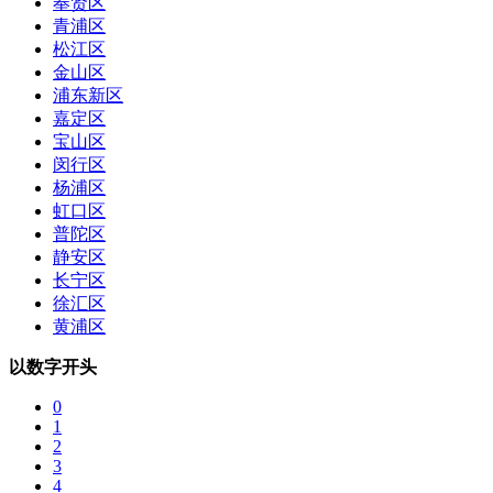
奉贤区
青浦区
松江区
金山区
浦东新区
嘉定区
宝山区
闵行区
杨浦区
虹口区
普陀区
静安区
长宁区
徐汇区
黄浦区
以数字开头
0
1
2
3
4