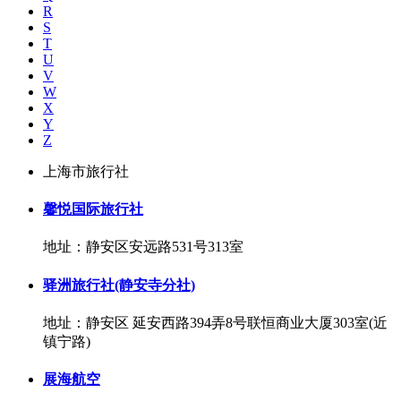
R
S
T
U
V
W
X
Y
Z
上海市旅行社
馨悦国际旅行社
地址：静安区安远路531号313室
驿洲旅行社(静安寺分社)
地址：静安区 延安西路394弄8号联恒商业大厦303室(近
镇宁路)
展海航空