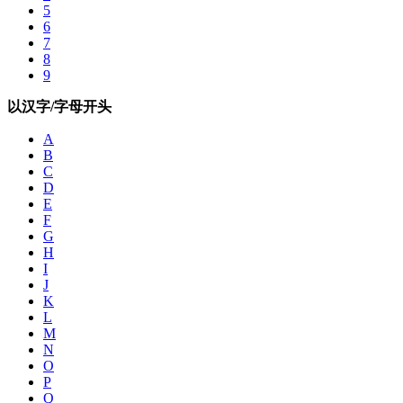
5
6
7
8
9
以汉字/字母开头
A
B
C
D
E
F
G
H
I
J
K
L
M
N
O
P
Q