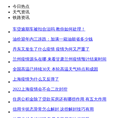
今日热点
天气资讯
铁路资讯
车贷逾期车被扣合法吗 教你如何处理！
油价迎年内三连跌：加满一箱油能省多少钱
丹东又发生了什么疫情 疫情为何又严重了
兰州疫情源头在哪 来看甘肃兰州疫情预计结束时间
全国高温已持续30天 本轮高温天气特点和成因
上海疫情为什么又反弹了
2022上海疫情会不会二次封控
住房公积金除了贷款买房还有哪些作用 有五大作用
信用卡状态异常怎么解封 这些解封技巧有用