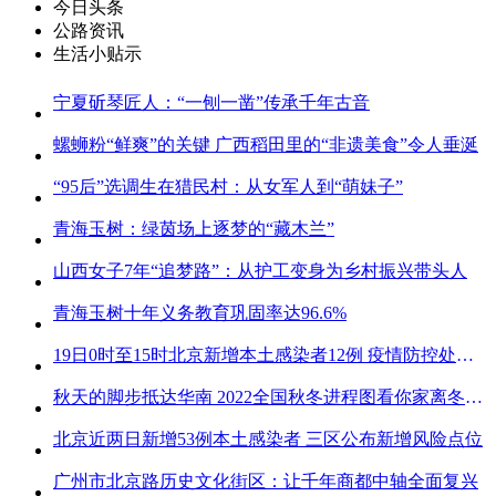
今日头条
公路资讯
生活小贴示
宁夏斫琴匠人：“一刨一凿”传承千年古音
螺蛳粉“鲜爽”的关键 广西稻田里的“非遗美食”令人垂涎
“95后”选调生在猎民村：从女军人到“萌妹子”
青海玉树：绿茵场上逐梦的“藏木兰”
山西女子7年“追梦路”：从护工变身为乡村振兴带头人
青海玉树十年义务教育巩固率达96.6%
19日0时至15时北京新增本土感染者12例 疫情防控处关键时刻
秋天的脚步抵达华南 2022全国秋冬进程图看你家离冬天有多远
北京近两日新增53例本土感染者 三区公布新增风险点位
广州市北京路历史文化街区：让千年商都中轴全面复兴