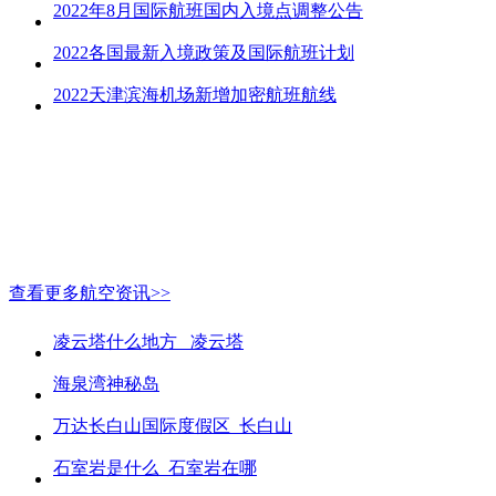
2022年8月国际航班国内入境点调整公告
2022各国最新入境政策及国际航班计划
2022天津滨海机场新增加密航班航线
查看更多航空资讯>>
凌云塔什么地方_ 凌云塔
海泉湾神秘岛
万达长白山国际度假区_长白山
石室岩是什么_石室岩在哪