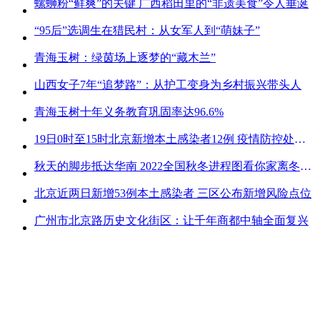
螺蛳粉“鲜爽”的关键 广西稻田里的“非遗美食”令人垂涎
“95后”选调生在猎民村：从女军人到“萌妹子”
青海玉树：绿茵场上逐梦的“藏木兰”
山西女子7年“追梦路”：从护工变身为乡村振兴带头人
青海玉树十年义务教育巩固率达96.6%
19日0时至15时北京新增本土感染者12例 疫情防控处关键时刻
秋天的脚步抵达华南 2022全国秋冬进程图看你家离冬天有多远
北京近两日新增53例本土感染者 三区公布新增风险点位
广州市北京路历史文化街区：让千年商都中轴全面复兴