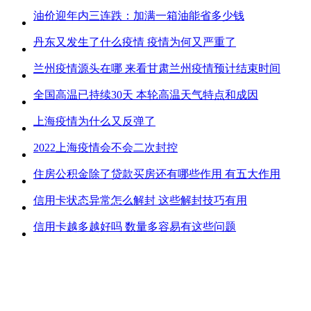
油价迎年内三连跌：加满一箱油能省多少钱
丹东又发生了什么疫情 疫情为何又严重了
兰州疫情源头在哪 来看甘肃兰州疫情预计结束时间
全国高温已持续30天 本轮高温天气特点和成因
上海疫情为什么又反弹了
2022上海疫情会不会二次封控
住房公积金除了贷款买房还有哪些作用 有五大作用
信用卡状态异常怎么解封 这些解封技巧有用
信用卡越多越好吗 数量多容易有这些问题