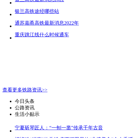
银兰高铁途经哪些站
通苏嘉甬高铁最新消息2022年
重庆跳江线什么时候通车
查看更多铁路资讯>>
今日头条
公路资讯
生活小贴示
宁夏斫琴匠人：“一刨一凿”传承千年古音