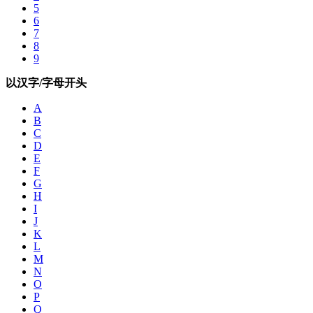
5
6
7
8
9
以汉字/字母开头
A
B
C
D
E
F
G
H
I
J
K
L
M
N
O
P
Q