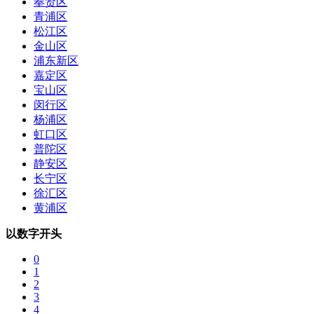
奉贤区
青浦区
松江区
金山区
浦东新区
嘉定区
宝山区
闵行区
杨浦区
虹口区
普陀区
静安区
长宁区
徐汇区
黄浦区
以数字开头
0
1
2
3
4