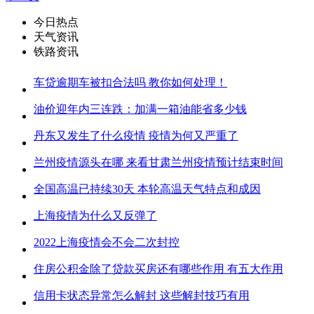
今日热点
天气资讯
铁路资讯
车贷逾期车被扣合法吗 教你如何处理！
油价迎年内三连跌：加满一箱油能省多少钱
丹东又发生了什么疫情 疫情为何又严重了
兰州疫情源头在哪 来看甘肃兰州疫情预计结束时间
全国高温已持续30天 本轮高温天气特点和成因
上海疫情为什么又反弹了
2022上海疫情会不会二次封控
住房公积金除了贷款买房还有哪些作用 有五大作用
信用卡状态异常怎么解封 这些解封技巧有用