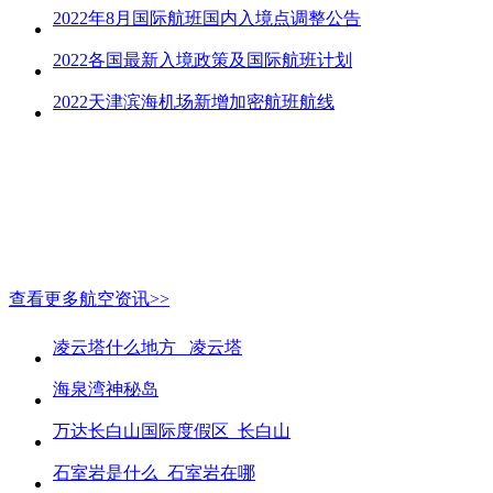
2022年8月国际航班国内入境点调整公告
2022各国最新入境政策及国际航班计划
2022天津滨海机场新增加密航班航线
查看更多航空资讯>>
凌云塔什么地方_ 凌云塔
海泉湾神秘岛
万达长白山国际度假区_长白山
石室岩是什么_石室岩在哪