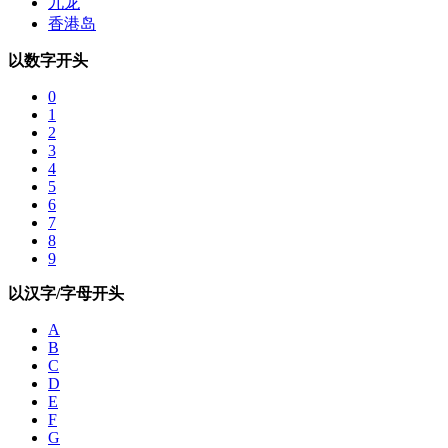
九龙
香港岛
以数字开头
0
1
2
3
4
5
6
7
8
9
以汉字/字母开头
A
B
C
D
E
F
G