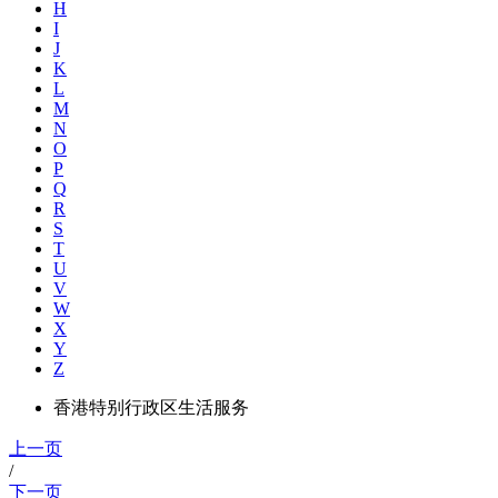
H
I
J
K
L
M
N
O
P
Q
R
S
T
U
V
W
X
Y
Z
香港特别行政区生活服务
上一页
/
下一页