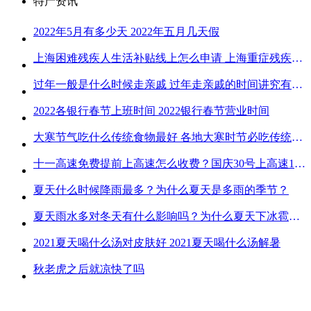
特产资讯
2022年5月有多少天 2022年五月几天假
上海困难残疾人生活补贴线上怎么申请 上海重症残疾人护理补贴线上申请流程
过年一般是什么时候走亲戚 过年走亲戚的时间讲究有哪些
2022各银行春节上班时间 2022银行春节营业时间
大寒节气吃什么传统食物最好 各地大寒时节必吃传统美食
十一高速免费提前上高速怎么收费？国庆30号上高速1号下高速免费吗？
夏天什么时候降雨最多？为什么夏天是多雨的季节？
夏天雨水多对冬天有什么影响吗？为什么夏天下冰雹而冬天不下冰雹
2021夏天喝什么汤对皮肤好 2021夏天喝什么汤解暑
秋老虎之后就凉快了吗