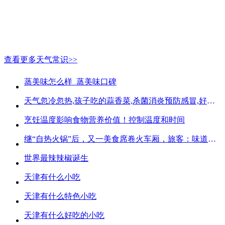
查看更多天气常识>>
蒸美味怎么样_蒸美味口碑
天气忽冷忽热,孩子吃的蒜香菜,杀菌消炎预防感冒,好吃不贵
烹饪温度影响食物营养价值！控制温度和时间
继“自热火锅”后，又一美食席卷火车厢，旅客：味道好吃又方便
世界最辣辣椒诞生
天津有什么小吃
天津有什么特色小吃
天津有什么好吃的小吃