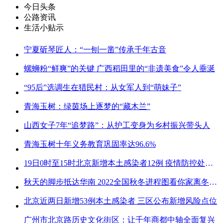
今日头条
公路资讯
生活小贴示
宁夏斫琴匠人：“一刨一凿”传承千年古音
螺蛳粉“鲜爽”的关键 广西稻田里的“非遗美食”令人垂涎
“95后”选调生在猎民村：从女军人到“萌妹子”
青海玉树：绿茵场上逐梦的“藏木兰”
山西女子7年“追梦路”：从护工变身为乡村振兴带头人
青海玉树十年义务教育巩固率达96.6%
19日0时至15时北京新增本土感染者12例 疫情防控处关键时刻
秋天的脚步抵达华南 2022全国秋冬进程图看你家离冬天有多远
北京近两日新增53例本土感染者 三区公布新增风险点位
广州市北京路历史文化街区：让千年商都中轴全面复兴