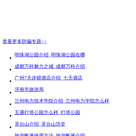
查看更多防骗专题>>
明珠湖公园介绍_明珠湖公园在哪
成都万科魅力之城_成都万科介绍
广州7天连锁酒店介绍_七天酒店
济南市旅游局
兰州电力技术学院介绍_兰州电力学院怎么样
五通灯塔公园怎么样_灯塔公园
灵台山介绍_灵台山历史
旅游帐篷使用方法_旅游帐篷介绍