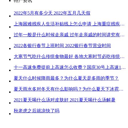
特产资讯
2022年5月有多少天 2022年五月几天假
上海困难残疾人生活补贴线上怎么申请 上海重症残疾人护理补贴线上申请流程
过年一般是什么时候走亲戚 过年走亲戚的时间讲究有哪些
2022各银行春节上班时间 2022银行春节营业时间
大寒节气吃什么传统食物最好 各地大寒时节必吃传统美食
十一高速免费提前上高速怎么收费？国庆30号上高速1号下高速免费吗？
夏天什么时候降雨最多？为什么夏天是多雨的季节？
夏天雨水多对冬天有什么影响吗？为什么夏天下冰雹而冬天不下冰雹
2021夏天喝什么汤对皮肤好 2021夏天喝什么汤解暑
秋老虎之后就凉快了吗