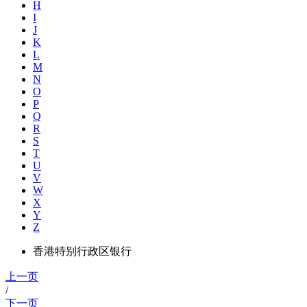
H
I
J
K
L
M
N
O
P
Q
R
S
T
U
V
W
X
Y
Z
香港特别行政区银行
上一页
/
下一页