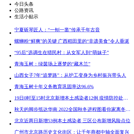
今日头条
公路资讯
生活小贴示
宁夏斫琴匠人：“一刨一凿”传承千年古音
螺蛳粉“鲜爽”的关键 广西稻田里的“非遗美食”令人垂涎
“95后”选调生在猎民村：从女军人到“萌妹子”
青海玉树：绿茵场上逐梦的“藏木兰”
山西女子7年“追梦路”：从护工变身为乡村振兴带头人
青海玉树十年义务教育巩固率达96.6%
19日0时至15时北京新增本土感染者12例 疫情防控处关键时刻
秋天的脚步抵达华南 2022全国秋冬进程图看你家离冬天有多远
北京近两日新增53例本土感染者 三区公布新增风险点位
广州市北京路历史文化街区：让千年商都中轴全面复兴