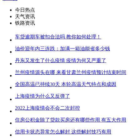
今日热点
天气资讯
铁路资讯
车贷逾期车被扣合法吗 教你如何处理！
油价迎年内三连跌：加满一箱油能省多少钱
丹东又发生了什么疫情 疫情为何又严重了
兰州疫情源头在哪 来看甘肃兰州疫情预计结束时间
全国高温已持续30天 本轮高温天气特点和成因
上海疫情为什么又反弹了
2022上海疫情会不会二次封控
住房公积金除了贷款买房还有哪些作用 有五大作用
信用卡状态异常怎么解封 这些解封技巧有用