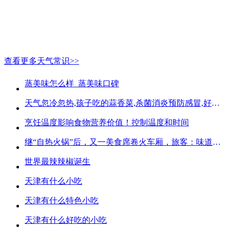
查看更多天气常识>>
蒸美味怎么样_蒸美味口碑
天气忽冷忽热,孩子吃的蒜香菜,杀菌消炎预防感冒,好吃不贵
烹饪温度影响食物营养价值！控制温度和时间
继“自热火锅”后，又一美食席卷火车厢，旅客：味道好吃又方便
世界最辣辣椒诞生
天津有什么小吃
天津有什么特色小吃
天津有什么好吃的小吃