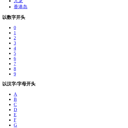
九龙
香港岛
以数字开头
0
1
2
3
4
5
6
7
8
9
以汉字/字母开头
A
B
C
D
E
F
G