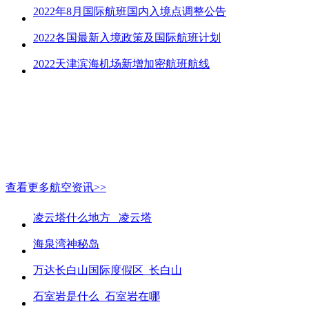
2022年8月国际航班国内入境点调整公告
2022各国最新入境政策及国际航班计划
2022天津滨海机场新增加密航班航线
查看更多航空资讯>>
凌云塔什么地方_ 凌云塔
海泉湾神秘岛
万达长白山国际度假区_长白山
石室岩是什么_石室岩在哪