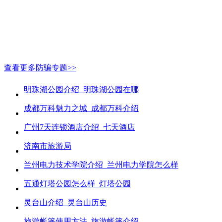
查看更多防骗专题>>
明珠湖公园介绍_明珠湖公园在哪
成都万科魅力之城_成都万科介绍
广州7天连锁酒店介绍_七天酒店
济南市旅游局
兰州电力技术学院介绍_兰州电力学院怎么样
五通灯塔公园怎么样_灯塔公园
灵台山介绍_灵台山历史
旅游帐篷使用方法_旅游帐篷介绍