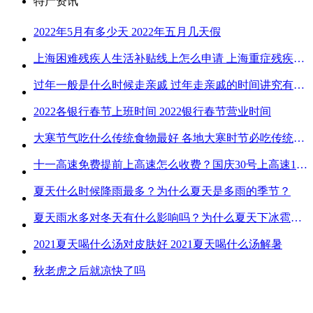
特产资讯
2022年5月有多少天 2022年五月几天假
上海困难残疾人生活补贴线上怎么申请 上海重症残疾人护理补贴线上申请流程
过年一般是什么时候走亲戚 过年走亲戚的时间讲究有哪些
2022各银行春节上班时间 2022银行春节营业时间
大寒节气吃什么传统食物最好 各地大寒时节必吃传统美食
十一高速免费提前上高速怎么收费？国庆30号上高速1号下高速免费吗？
夏天什么时候降雨最多？为什么夏天是多雨的季节？
夏天雨水多对冬天有什么影响吗？为什么夏天下冰雹而冬天不下冰雹
2021夏天喝什么汤对皮肤好 2021夏天喝什么汤解暑
秋老虎之后就凉快了吗