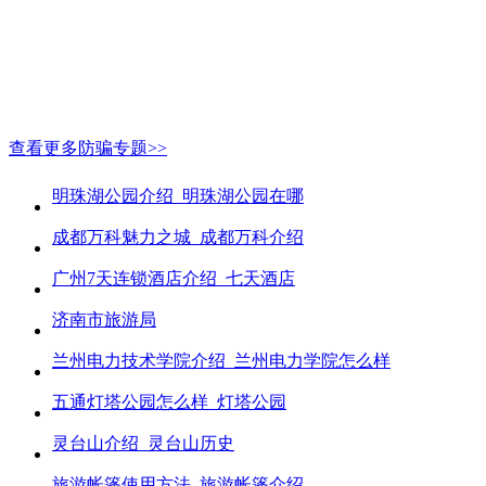
查看更多防骗专题>>
明珠湖公园介绍_明珠湖公园在哪
成都万科魅力之城_成都万科介绍
广州7天连锁酒店介绍_七天酒店
济南市旅游局
兰州电力技术学院介绍_兰州电力学院怎么样
五通灯塔公园怎么样_灯塔公园
灵台山介绍_灵台山历史
旅游帐篷使用方法_旅游帐篷介绍