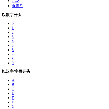
九龙
香港岛
以数字开头
0
1
2
3
4
5
6
7
8
9
以汉字/字母开头
A
B
C
D
E
F
G