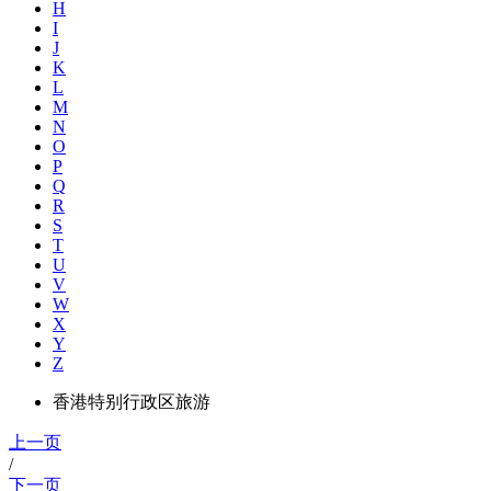
H
I
J
K
L
M
N
O
P
Q
R
S
T
U
V
W
X
Y
Z
香港特别行政区旅游
上一页
/
下一页