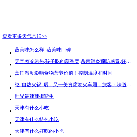
查看更多天气常识>>
蒸美味怎么样_蒸美味口碑
天气忽冷忽热,孩子吃的蒜香菜,杀菌消炎预防感冒,好吃不贵
烹饪温度影响食物营养价值！控制温度和时间
继“自热火锅”后，又一美食席卷火车厢，旅客：味道好吃又方便
世界最辣辣椒诞生
天津有什么小吃
天津有什么特色小吃
天津有什么好吃的小吃