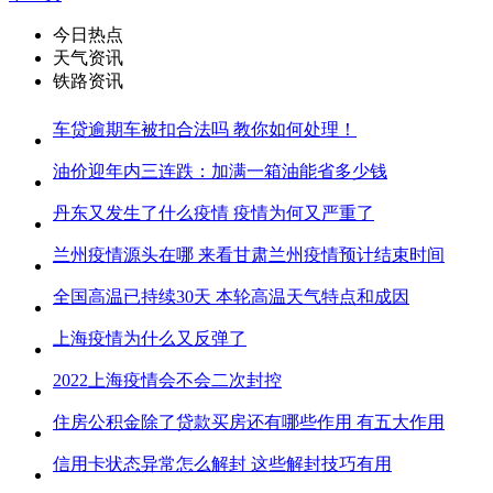
今日热点
天气资讯
铁路资讯
车贷逾期车被扣合法吗 教你如何处理！
油价迎年内三连跌：加满一箱油能省多少钱
丹东又发生了什么疫情 疫情为何又严重了
兰州疫情源头在哪 来看甘肃兰州疫情预计结束时间
全国高温已持续30天 本轮高温天气特点和成因
上海疫情为什么又反弹了
2022上海疫情会不会二次封控
住房公积金除了贷款买房还有哪些作用 有五大作用
信用卡状态异常怎么解封 这些解封技巧有用