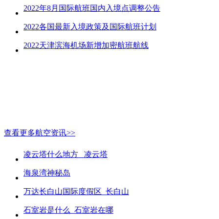
2022年8月国际航班国内入境点调整公告
2022各国最新入境政策及国际航班计划
2022天津滨海机场新增加密航班航线
查看更多航空资讯>>
凌云塔什么地方_ 凌云塔
海泉湾神秘岛
万达长白山国际度假区_长白山
石室岩是什么_石室岩在哪