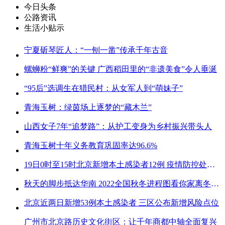
今日头条
公路资讯
生活小贴示
宁夏斫琴匠人：“一刨一凿”传承千年古音
螺蛳粉“鲜爽”的关键 广西稻田里的“非遗美食”令人垂涎
“95后”选调生在猎民村：从女军人到“萌妹子”
青海玉树：绿茵场上逐梦的“藏木兰”
山西女子7年“追梦路”：从护工变身为乡村振兴带头人
青海玉树十年义务教育巩固率达96.6%
19日0时至15时北京新增本土感染者12例 疫情防控处关键时刻
秋天的脚步抵达华南 2022全国秋冬进程图看你家离冬天有多远
北京近两日新增53例本土感染者 三区公布新增风险点位
广州市北京路历史文化街区：让千年商都中轴全面复兴