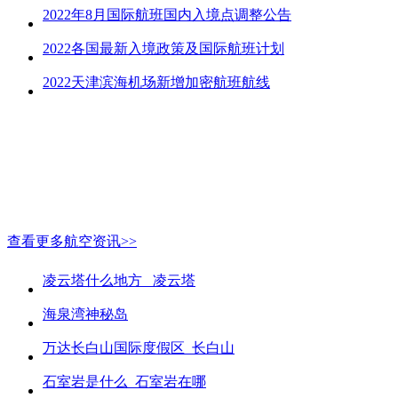
2022年8月国际航班国内入境点调整公告
2022各国最新入境政策及国际航班计划
2022天津滨海机场新增加密航班航线
查看更多航空资讯>>
凌云塔什么地方_ 凌云塔
海泉湾神秘岛
万达长白山国际度假区_长白山
石室岩是什么_石室岩在哪