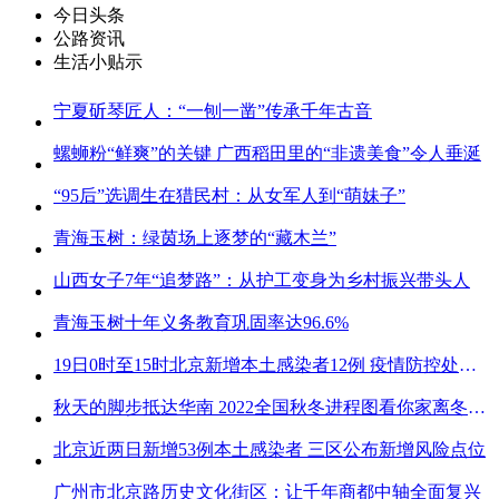
今日头条
公路资讯
生活小贴示
宁夏斫琴匠人：“一刨一凿”传承千年古音
螺蛳粉“鲜爽”的关键 广西稻田里的“非遗美食”令人垂涎
“95后”选调生在猎民村：从女军人到“萌妹子”
青海玉树：绿茵场上逐梦的“藏木兰”
山西女子7年“追梦路”：从护工变身为乡村振兴带头人
青海玉树十年义务教育巩固率达96.6%
19日0时至15时北京新增本土感染者12例 疫情防控处关键时刻
秋天的脚步抵达华南 2022全国秋冬进程图看你家离冬天有多远
北京近两日新增53例本土感染者 三区公布新增风险点位
广州市北京路历史文化街区：让千年商都中轴全面复兴