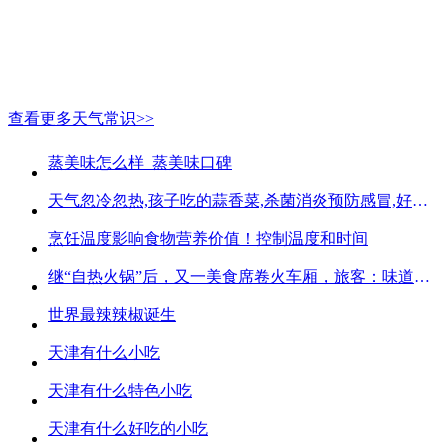
查看更多天气常识>>
蒸美味怎么样_蒸美味口碑
天气忽冷忽热,孩子吃的蒜香菜,杀菌消炎预防感冒,好吃不贵
烹饪温度影响食物营养价值！控制温度和时间
继“自热火锅”后，又一美食席卷火车厢，旅客：味道好吃又方便
世界最辣辣椒诞生
天津有什么小吃
天津有什么特色小吃
天津有什么好吃的小吃