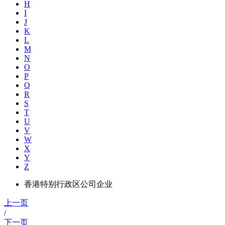
H
I
J
K
L
M
N
O
P
Q
R
S
T
U
V
W
X
Y
Z
香港特别行政区公司企业
上一页
/
下一页