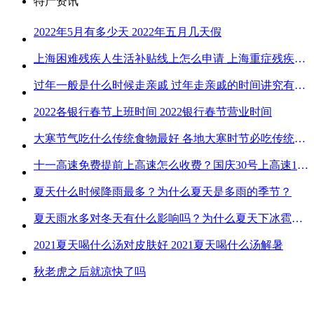
特产资讯
2022年5月有多少天 2022年五月几天假
上海困难残疾人生活补贴线上怎么申请 上海重症残疾人护理补贴线上申请流程
过年一般是什么时候走亲戚 过年走亲戚的时间讲究有哪些
2022各银行春节上班时间 2022银行春节营业时间
大寒节气吃什么传统食物最好 各地大寒时节必吃传统美食
十一高速免费提前上高速怎么收费？国庆30号上高速1号下高速免费吗？
夏天什么时候降雨最多？为什么夏天是多雨的季节？
夏天雨水多对冬天有什么影响吗？为什么夏天下冰雹而冬天不下冰雹
2021夏天喝什么汤对皮肤好 2021夏天喝什么汤解暑
秋老虎之后就凉快了吗