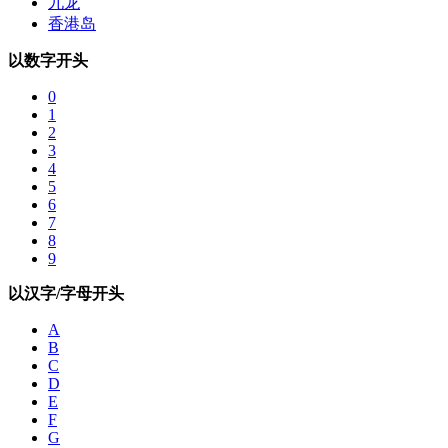
九龙
香港岛
以数字开头
0
1
2
3
4
5
6
7
8
9
以汉字/字母开头
A
B
C
D
E
F
G