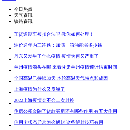
今日热点
天气资讯
铁路资讯
车贷逾期车被扣合法吗 教你如何处理！
油价迎年内三连跌：加满一箱油能省多少钱
丹东又发生了什么疫情 疫情为何又严重了
兰州疫情源头在哪 来看甘肃兰州疫情预计结束时间
全国高温已持续30天 本轮高温天气特点和成因
上海疫情为什么又反弹了
2022上海疫情会不会二次封控
住房公积金除了贷款买房还有哪些作用 有五大作用
信用卡状态异常怎么解封 这些解封技巧有用