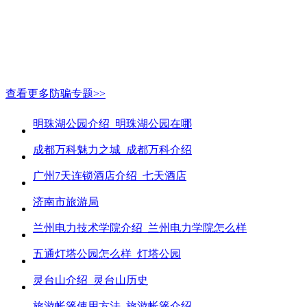
查看更多防骗专题>>
明珠湖公园介绍_明珠湖公园在哪
成都万科魅力之城_成都万科介绍
广州7天连锁酒店介绍_七天酒店
济南市旅游局
兰州电力技术学院介绍_兰州电力学院怎么样
五通灯塔公园怎么样_灯塔公园
灵台山介绍_灵台山历史
旅游帐篷使用方法_旅游帐篷介绍