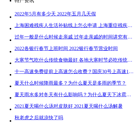
特产资讯
2022年5月有多少天 2022年五月几天假
上海困难残疾人生活补贴线上怎么申请 上海重症残疾人护理补贴线上申请流程
过年一般是什么时候走亲戚 过年走亲戚的时间讲究有哪些
2022各银行春节上班时间 2022银行春节营业时间
大寒节气吃什么传统食物最好 各地大寒时节必吃传统美食
十一高速免费提前上高速怎么收费？国庆30号上高速1号下高速免费吗？
夏天什么时候降雨最多？为什么夏天是多雨的季节？
夏天雨水多对冬天有什么影响吗？为什么夏天下冰雹而冬天不下冰雹
2021夏天喝什么汤对皮肤好 2021夏天喝什么汤解暑
秋老虎之后就凉快了吗