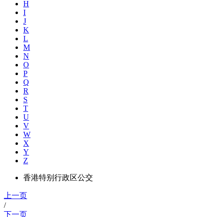
H
I
J
K
L
M
N
O
P
Q
R
S
T
U
V
W
X
Y
Z
香港特别行政区公交
上一页
/
下一页