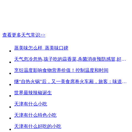
查看更多天气常识>>
蒸美味怎么样_蒸美味口碑
天气忽冷忽热,孩子吃的蒜香菜,杀菌消炎预防感冒,好吃不贵
烹饪温度影响食物营养价值！控制温度和时间
继“自热火锅”后，又一美食席卷火车厢，旅客：味道好吃又方便
世界最辣辣椒诞生
天津有什么小吃
天津有什么特色小吃
天津有什么好吃的小吃