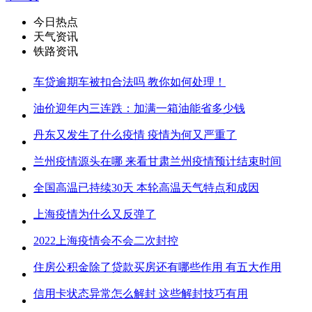
今日热点
天气资讯
铁路资讯
车贷逾期车被扣合法吗 教你如何处理！
油价迎年内三连跌：加满一箱油能省多少钱
丹东又发生了什么疫情 疫情为何又严重了
兰州疫情源头在哪 来看甘肃兰州疫情预计结束时间
全国高温已持续30天 本轮高温天气特点和成因
上海疫情为什么又反弹了
2022上海疫情会不会二次封控
住房公积金除了贷款买房还有哪些作用 有五大作用
信用卡状态异常怎么解封 这些解封技巧有用