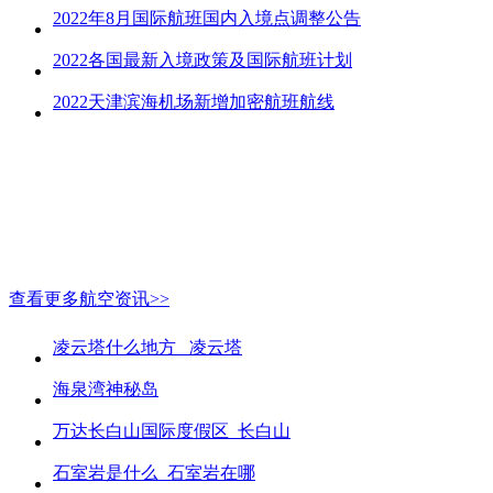
2022年8月国际航班国内入境点调整公告
2022各国最新入境政策及国际航班计划
2022天津滨海机场新增加密航班航线
查看更多航空资讯>>
凌云塔什么地方_ 凌云塔
海泉湾神秘岛
万达长白山国际度假区_长白山
石室岩是什么_石室岩在哪