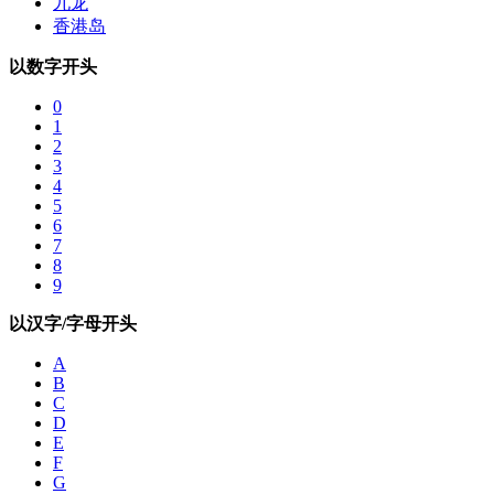
九龙
香港岛
以数字开头
0
1
2
3
4
5
6
7
8
9
以汉字/字母开头
A
B
C
D
E
F
G