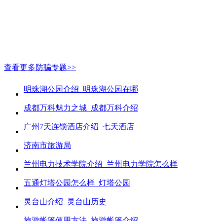
查看更多防骗专题>>
明珠湖公园介绍_明珠湖公园在哪
成都万科魅力之城_成都万科介绍
广州7天连锁酒店介绍_七天酒店
济南市旅游局
兰州电力技术学院介绍_兰州电力学院怎么样
五通灯塔公园怎么样_灯塔公园
灵台山介绍_灵台山历史
旅游帐篷使用方法_旅游帐篷介绍