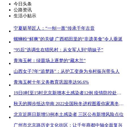
今日头条
公路资讯
生活小贴示
宁夏斫琴匠人：“一刨一凿”传承千年古音
螺蛳粉“鲜爽”的关键 广西稻田里的“非遗美食”令人垂涎
“95后”选调生在猎民村：从女军人到“萌妹子”
青海玉树：绿茵场上逐梦的“藏木兰”
山西女子7年“追梦路”：从护工变身为乡村振兴带头人
青海玉树十年义务教育巩固率达96.6%
19日0时至15时北京新增本土感染者12例 疫情防控处关键时刻
秋天的脚步抵达华南 2022全国秋冬进程图看你家离冬天有多远
北京近两日新增53例本土感染者 三区公布新增风险点位
广州市北京路历史文化街区：让千年商都中轴全面复兴