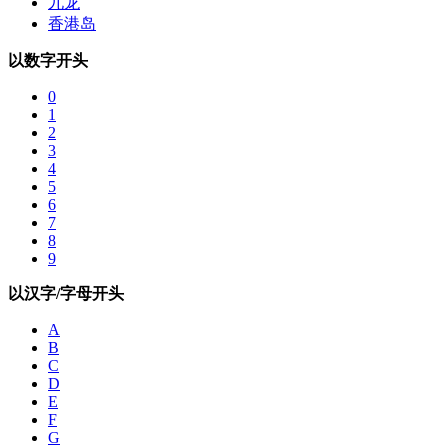
九龙
香港岛
以数字开头
0
1
2
3
4
5
6
7
8
9
以汉字/字母开头
A
B
C
D
E
F
G