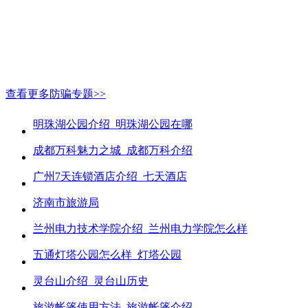
查看更多防骗专题>>
明珠湖公园介绍_明珠湖公园在哪
成都万科魅力之城_成都万科介绍
广州7天连锁酒店介绍_七天酒店
济南市旅游局
兰州电力技术学院介绍_兰州电力学院怎么样
五通灯塔公园怎么样_灯塔公园
灵台山介绍_灵台山历史
旅游帐篷使用方法_旅游帐篷介绍