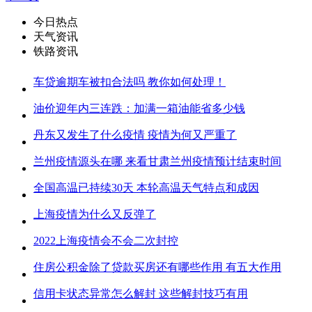
今日热点
天气资讯
铁路资讯
车贷逾期车被扣合法吗 教你如何处理！
油价迎年内三连跌：加满一箱油能省多少钱
丹东又发生了什么疫情 疫情为何又严重了
兰州疫情源头在哪 来看甘肃兰州疫情预计结束时间
全国高温已持续30天 本轮高温天气特点和成因
上海疫情为什么又反弹了
2022上海疫情会不会二次封控
住房公积金除了贷款买房还有哪些作用 有五大作用
信用卡状态异常怎么解封 这些解封技巧有用