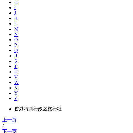
H
I
J
K
L
M
N
O
P
Q
R
S
T
U
V
W
X
Y
Z
香港特别行政区旅行社
上一页
/
下一页