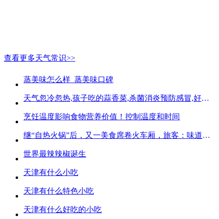
查看更多天气常识>>
蒸美味怎么样_蒸美味口碑
天气忽冷忽热,孩子吃的蒜香菜,杀菌消炎预防感冒,好吃不贵
烹饪温度影响食物营养价值！控制温度和时间
继“自热火锅”后，又一美食席卷火车厢，旅客：味道好吃又方便
世界最辣辣椒诞生
天津有什么小吃
天津有什么特色小吃
天津有什么好吃的小吃