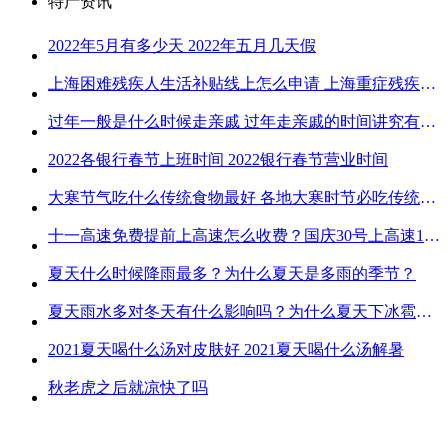
特产资讯
2022年5月有多少天 2022年五月几天假
上海困难残疾人生活补贴线上怎么申请 上海重症残疾人护理补贴线上申请流程
过年一般是什么时候走亲戚 过年走亲戚的时间讲究有哪些
2022各银行春节上班时间 2022银行春节营业时间
大寒节气吃什么传统食物最好 各地大寒时节必吃传统美食
十一高速免费提前上高速怎么收费？国庆30号上高速1号下高速免费吗？
夏天什么时候降雨最多？为什么夏天是多雨的季节？
夏天雨水多对冬天有什么影响吗？为什么夏天下冰雹而冬天不下冰雹
2021夏天喝什么汤对皮肤好 2021夏天喝什么汤解暑
秋老虎之后就凉快了吗