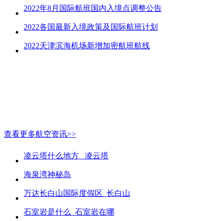
2022年8月国际航班国内入境点调整公告
2022各国最新入境政策及国际航班计划
2022天津滨海机场新增加密航班航线
查看更多航空资讯>>
凌云塔什么地方_ 凌云塔
海泉湾神秘岛
万达长白山国际度假区_长白山
石室岩是什么_石室岩在哪