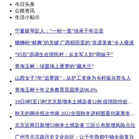
今日头条
公路资讯
生活小贴示
宁夏斫琴匠人：“一刨一凿”传承千年古音
螺蛳粉“鲜爽”的关键 广西稻田里的“非遗美食”令人垂涎
“95后”选调生在猎民村：从女军人到“萌妹子”
青海玉树：绿茵场上逐梦的“藏木兰”
山西女子7年“追梦路”：从护工变身为乡村振兴带头人
青海玉树十年义务教育巩固率达96.6%
19日0时至15时北京新增本土感染者12例 疫情防控处关键时刻
秋天的脚步抵达华南 2022全国秋冬进程图看你家离冬天有多远
北京近两日新增53例本土感染者 三区公布新增风险点位
广州市北京路历史文化街区：让千年商都中轴全面复兴