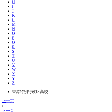
H
I
J
K
L
M
N
O
P
Q
R
S
T
U
V
W
X
Y
Z
香港特别行政区高校
上一页
/
下一页