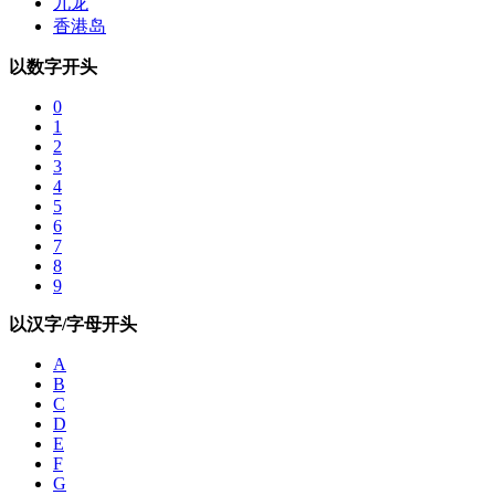
九龙
香港岛
以数字开头
0
1
2
3
4
5
6
7
8
9
以汉字/字母开头
A
B
C
D
E
F
G