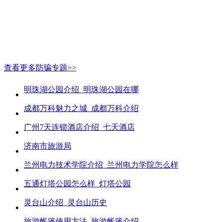
查看更多防骗专题>>
明珠湖公园介绍_明珠湖公园在哪
成都万科魅力之城_成都万科介绍
广州7天连锁酒店介绍_七天酒店
济南市旅游局
兰州电力技术学院介绍_兰州电力学院怎么样
五通灯塔公园怎么样_灯塔公园
灵台山介绍_灵台山历史
旅游帐篷使用方法_旅游帐篷介绍