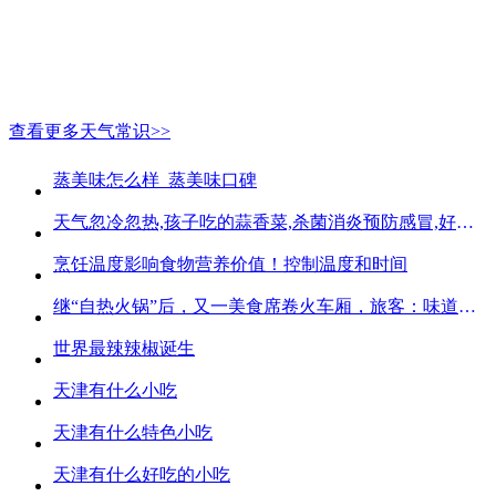
查看更多天气常识>>
蒸美味怎么样_蒸美味口碑
天气忽冷忽热,孩子吃的蒜香菜,杀菌消炎预防感冒,好吃不贵
烹饪温度影响食物营养价值！控制温度和时间
继“自热火锅”后，又一美食席卷火车厢，旅客：味道好吃又方便
世界最辣辣椒诞生
天津有什么小吃
天津有什么特色小吃
天津有什么好吃的小吃