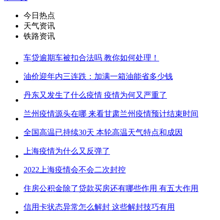
今日热点
天气资讯
铁路资讯
车贷逾期车被扣合法吗 教你如何处理！
油价迎年内三连跌：加满一箱油能省多少钱
丹东又发生了什么疫情 疫情为何又严重了
兰州疫情源头在哪 来看甘肃兰州疫情预计结束时间
全国高温已持续30天 本轮高温天气特点和成因
上海疫情为什么又反弹了
2022上海疫情会不会二次封控
住房公积金除了贷款买房还有哪些作用 有五大作用
信用卡状态异常怎么解封 这些解封技巧有用