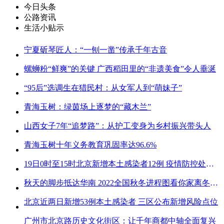
今日头条
公路资讯
生活小贴示
宁夏斫琴匠人：“一刨一凿”传承千年古音
螺蛳粉“鲜爽”的关键 广西稻田里的“非遗美食”令人垂涎
“95后”选调生在猎民村：从女军人到“萌妹子”
青海玉树：绿茵场上逐梦的“藏木兰”
山西女子7年“追梦路”：从护工变身为乡村振兴带头人
青海玉树十年义务教育巩固率达96.6%
19日0时至15时北京新增本土感染者12例 疫情防控处关键时刻
秋天的脚步抵达华南 2022全国秋冬进程图看你家离冬天有多远
北京近两日新增53例本土感染者 三区公布新增风险点位
广州市北京路历史文化街区：让千年商都中轴全面复兴