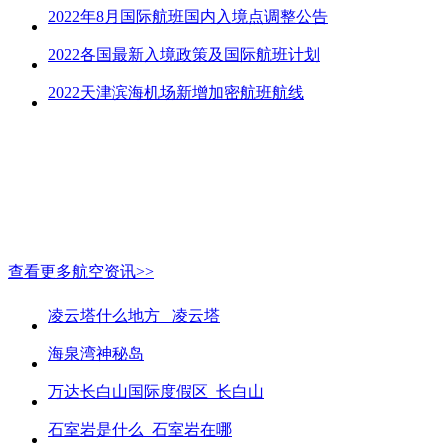
2022年8月国际航班国内入境点调整公告
2022各国最新入境政策及国际航班计划
2022天津滨海机场新增加密航班航线
查看更多航空资讯>>
凌云塔什么地方_ 凌云塔
海泉湾神秘岛
万达长白山国际度假区_长白山
石室岩是什么_石室岩在哪