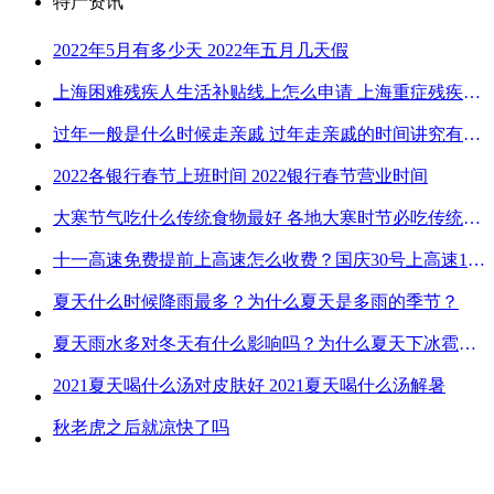
特产资讯
2022年5月有多少天 2022年五月几天假
上海困难残疾人生活补贴线上怎么申请 上海重症残疾人护理补贴线上申请流程
过年一般是什么时候走亲戚 过年走亲戚的时间讲究有哪些
2022各银行春节上班时间 2022银行春节营业时间
大寒节气吃什么传统食物最好 各地大寒时节必吃传统美食
十一高速免费提前上高速怎么收费？国庆30号上高速1号下高速免费吗？
夏天什么时候降雨最多？为什么夏天是多雨的季节？
夏天雨水多对冬天有什么影响吗？为什么夏天下冰雹而冬天不下冰雹
2021夏天喝什么汤对皮肤好 2021夏天喝什么汤解暑
秋老虎之后就凉快了吗