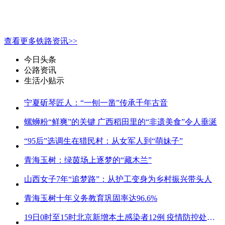
查看更多铁路资讯>>
今日头条
公路资讯
生活小贴示
宁夏斫琴匠人：“一刨一凿”传承千年古音
螺蛳粉“鲜爽”的关键 广西稻田里的“非遗美食”令人垂涎
“95后”选调生在猎民村：从女军人到“萌妹子”
青海玉树：绿茵场上逐梦的“藏木兰”
山西女子7年“追梦路”：从护工变身为乡村振兴带头人
青海玉树十年义务教育巩固率达96.6%
19日0时至15时北京新增本土感染者12例 疫情防控处关键时刻