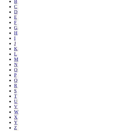
B
C
D
E
F
G
H
I
J
K
L
M
N
O
P
Q
R
S
T
U
V
W
X
Y
Z