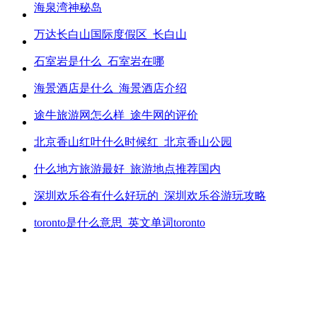
海泉湾神秘岛
万达长白山国际度假区_长白山
石室岩是什么_石室岩在哪
海景酒店是什么_海景酒店介绍
途牛旅游网怎么样_途牛网的评价
北京香山红叶什么时候红_北京香山公园
什么地方旅游最好_旅游地点推荐国内
深圳欢乐谷有什么好玩的_深圳欢乐谷游玩攻略
toronto是什么意思_英文单词toronto