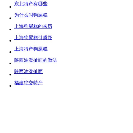
东北特产有哪些
为什么叫狗屎糕
上海狗屎糕的来历
上海狗屎糕引质疑
上海特产狗屎糕
陕西油泼扯面的做法
陕西油泼扯面
福建绝交特产