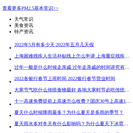
查看更多PM2.5基本常识>>
天气常识
美食资讯
特产资讯
2022年5月有多少天 2022年五月几天假
上海困难残疾人生活补贴线上怎么申请 上海重症残疾人护理补贴线上申请流程
过年一般是什么时候走亲戚 过年走亲戚的时间讲究有哪些
2022各银行春节上班时间 2022银行春节营业时间
大寒节气吃什么传统食物最好 各地大寒时节必吃传统美食
十一高速免费提前上高速怎么收费？国庆30号上高速1号下高速免费吗？
夏天什么时候降雨最多？为什么夏天是多雨的季节？
夏天雨水多对冬天有什么影响吗？为什么夏天下冰雹而冬天不下冰雹