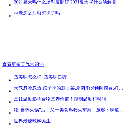
2021夏天喝什么汤对皮肤好 2021夏天喝什么汤解暑
秋老虎之后就凉快了吗
查看更多天气常识>>
蒸美味怎么样_蒸美味口碑
天气忽冷忽热,孩子吃的蒜香菜,杀菌消炎预防感冒,好吃不贵
烹饪温度影响食物营养价值！控制温度和时间
继“自热火锅”后，又一美食席卷火车厢，旅客：味道好吃又方便
世界最辣辣椒诞生