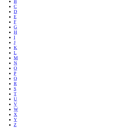
B
C
D
E
F
G
H
I
J
K
L
M
N
O
P
Q
R
S
T
U
V
W
X
Y
Z