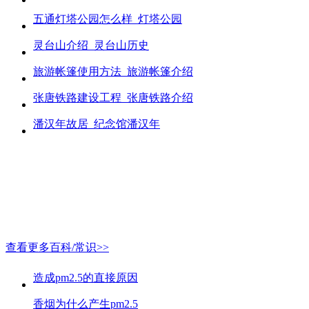
五通灯塔公园怎么样_灯塔公园
灵台山介绍_灵台山历史
旅游帐篷使用方法_旅游帐篷介绍
张唐铁路建设工程_张唐铁路介绍
潘汉年故居_纪念馆潘汉年
查看更多百科/常识>>
造成pm2.5的直接原因
香烟为什么产生pm2.5