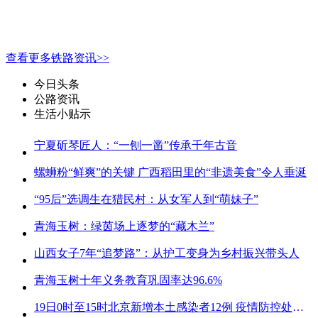
查看更多铁路资讯>>
今日头条
公路资讯
生活小贴示
宁夏斫琴匠人：“一刨一凿”传承千年古音
螺蛳粉“鲜爽”的关键 广西稻田里的“非遗美食”令人垂涎
“95后”选调生在猎民村：从女军人到“萌妹子”
青海玉树：绿茵场上逐梦的“藏木兰”
山西女子7年“追梦路”：从护工变身为乡村振兴带头人
青海玉树十年义务教育巩固率达96.6%
19日0时至15时北京新增本土感染者12例 疫情防控处关键时刻