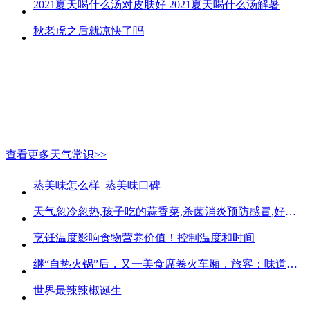
2021夏天喝什么汤对皮肤好 2021夏天喝什么汤解暑
秋老虎之后就凉快了吗
查看更多天气常识>>
蒸美味怎么样_蒸美味口碑
天气忽冷忽热,孩子吃的蒜香菜,杀菌消炎预防感冒,好吃不贵
烹饪温度影响食物营养价值！控制温度和时间
继“自热火锅”后，又一美食席卷火车厢，旅客：味道好吃又方便
世界最辣辣椒诞生