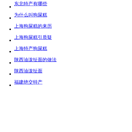
东北特产有哪些
为什么叫狗屎糕
上海狗屎糕的来历
上海狗屎糕引质疑
上海特产狗屎糕
陕西油泼扯面的做法
陕西油泼扯面
福建绝交特产