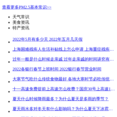
查看更多PM2.5基本常识>>
天气常识
美食资讯
特产资讯
2022年5月有多少天 2022年五月几天假
上海困难残疾人生活补贴线上怎么申请 上海重症残疾人护理补贴线上申请流程
过年一般是什么时候走亲戚 过年走亲戚的时间讲究有哪些
2022各银行春节上班时间 2022银行春节营业时间
大寒节气吃什么传统食物最好 各地大寒时节必吃传统美食
十一高速免费提前上高速怎么收费？国庆30号上高速1号下高速免费吗？
夏天什么时候降雨最多？为什么夏天是多雨的季节？
夏天雨水多对冬天有什么影响吗？为什么夏天下冰雹而冬天不下冰雹