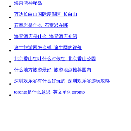
海泉湾神秘岛
万达长白山国际度假区_长白山
石室岩是什么_石室岩在哪
海景酒店是什么_海景酒店介绍
途牛旅游网怎么样_途牛网的评价
北京香山红叶什么时候红_北京香山公园
什么地方旅游最好_旅游地点推荐国内
深圳欢乐谷有什么好玩的_深圳欢乐谷游玩攻略
toronto是什么意思_英文单词toronto