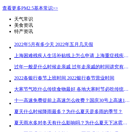
查看更多PM2.5基本常识>>
天气常识
美食资讯
特产资讯
2022年5月有多少天 2022年五月几天假
上海困难残疾人生活补贴线上怎么申请 上海重症残疾人护理补贴线上申请流程
过年一般是什么时候走亲戚 过年走亲戚的时间讲究有哪些
2022各银行春节上班时间 2022银行春节营业时间
大寒节气吃什么传统食物最好 各地大寒时节必吃传统美食
十一高速免费提前上高速怎么收费？国庆30号上高速1号下高速免费吗？
夏天什么时候降雨最多？为什么夏天是多雨的季节？
夏天雨水多对冬天有什么影响吗？为什么夏天下冰雹而冬天不下冰雹