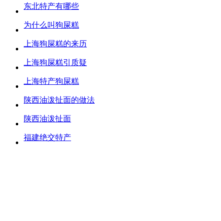
东北特产有哪些
为什么叫狗屎糕
上海狗屎糕的来历
上海狗屎糕引质疑
上海特产狗屎糕
陕西油泼扯面的做法
陕西油泼扯面
福建绝交特产