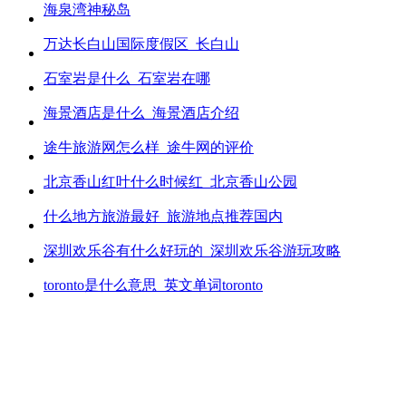
海泉湾神秘岛
万达长白山国际度假区_长白山
石室岩是什么_石室岩在哪
海景酒店是什么_海景酒店介绍
途牛旅游网怎么样_途牛网的评价
北京香山红叶什么时候红_北京香山公园
什么地方旅游最好_旅游地点推荐国内
深圳欢乐谷有什么好玩的_深圳欢乐谷游玩攻略
toronto是什么意思_英文单词toronto