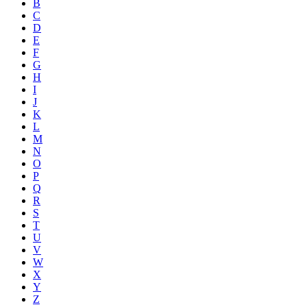
B
C
D
E
F
G
H
I
J
K
L
M
N
O
P
Q
R
S
T
U
V
W
X
Y
Z