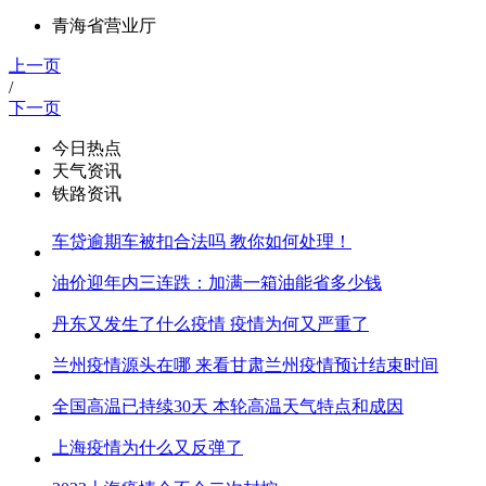
青海省营业厅
上一页
/
下一页
今日热点
天气资讯
铁路资讯
车贷逾期车被扣合法吗 教你如何处理！
油价迎年内三连跌：加满一箱油能省多少钱
丹东又发生了什么疫情 疫情为何又严重了
兰州疫情源头在哪 来看甘肃兰州疫情预计结束时间
全国高温已持续30天 本轮高温天气特点和成因
上海疫情为什么又反弹了