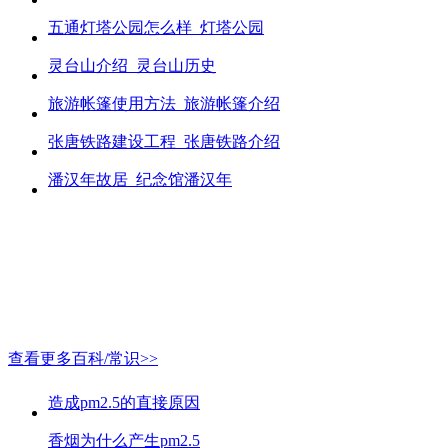
五通灯塔公园怎么样_灯塔公园
灵台山介绍_灵台山历史
旅游帐篷使用方法_旅游帐篷介绍
张唐铁路建设工程_张唐铁路介绍
潘汉年故居_纪念馆潘汉年
查看更多百科/常识>>
造成pm2.5的直接原因
香烟为什么产生pm2.5