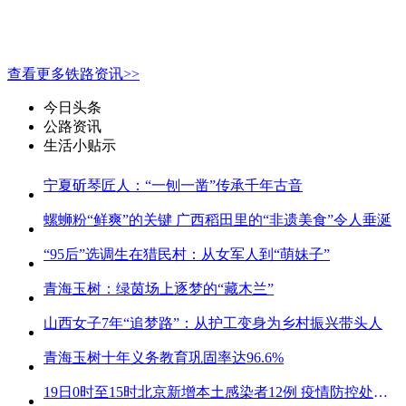
查看更多铁路资讯>>
今日头条
公路资讯
生活小贴示
宁夏斫琴匠人：“一刨一凿”传承千年古音
螺蛳粉“鲜爽”的关键 广西稻田里的“非遗美食”令人垂涎
“95后”选调生在猎民村：从女军人到“萌妹子”
青海玉树：绿茵场上逐梦的“藏木兰”
山西女子7年“追梦路”：从护工变身为乡村振兴带头人
青海玉树十年义务教育巩固率达96.6%
19日0时至15时北京新增本土感染者12例 疫情防控处关键时刻