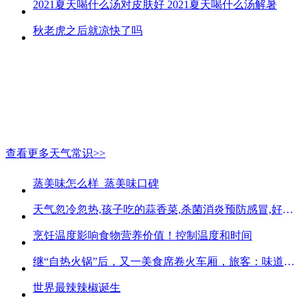
2021夏天喝什么汤对皮肤好 2021夏天喝什么汤解暑
秋老虎之后就凉快了吗
查看更多天气常识>>
蒸美味怎么样_蒸美味口碑
天气忽冷忽热,孩子吃的蒜香菜,杀菌消炎预防感冒,好吃不贵
烹饪温度影响食物营养价值！控制温度和时间
继“自热火锅”后，又一美食席卷火车厢，旅客：味道好吃又方便
世界最辣辣椒诞生