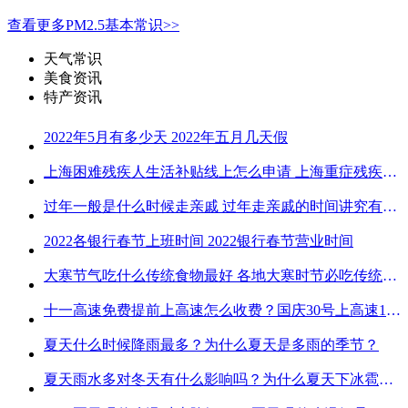
查看更多PM2.5基本常识>>
天气常识
美食资讯
特产资讯
2022年5月有多少天 2022年五月几天假
上海困难残疾人生活补贴线上怎么申请 上海重症残疾人护理补贴线上申请流程
过年一般是什么时候走亲戚 过年走亲戚的时间讲究有哪些
2022各银行春节上班时间 2022银行春节营业时间
大寒节气吃什么传统食物最好 各地大寒时节必吃传统美食
十一高速免费提前上高速怎么收费？国庆30号上高速1号下高速免费吗？
夏天什么时候降雨最多？为什么夏天是多雨的季节？
夏天雨水多对冬天有什么影响吗？为什么夏天下冰雹而冬天不下冰雹