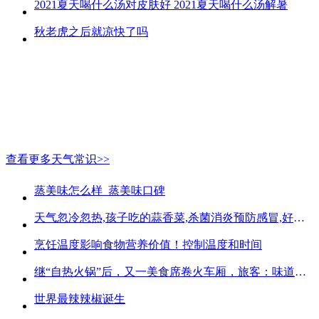
2021夏天喝什么汤对皮肤好 2021夏天喝什么汤解暑
秋老虎之后就凉快了吗
查看更多天气常识>>
蒸美味怎么样_蒸美味口碑
天气忽冷忽热,孩子吃的蒜香菜,杀菌消炎预防感冒,好吃不贵
烹饪温度影响食物营养价值！控制温度和时间
继“自热火锅”后，又一美食席卷火车厢，旅客：味道好吃又方便
世界最辣辣椒诞生