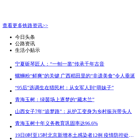
查看更多铁路资讯>>
今日头条
公路资讯
生活小贴示
宁夏斫琴匠人：“一刨一凿”传承千年古音
螺蛳粉“鲜爽”的关键 广西稻田里的“非遗美食”令人垂涎
“95后”选调生在猎民村：从女军人到“萌妹子”
青海玉树：绿茵场上逐梦的“藏木兰”
山西女子7年“追梦路”：从护工变身为乡村振兴带头人
青海玉树十年义务教育巩固率达96.6%
19日0时至15时北京新增本土感染者12例 疫情防控处关键时刻