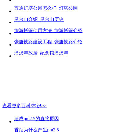
五通灯塔公园怎么样_灯塔公园
灵台山介绍_灵台山历史
旅游帐篷使用方法_旅游帐篷介绍
张唐铁路建设工程_张唐铁路介绍
潘汉年故居_纪念馆潘汉年
查看更多百科/常识>>
造成pm2.5的直接原因
香烟为什么产生pm2.5