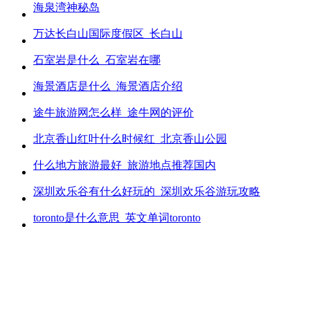
海泉湾神秘岛
万达长白山国际度假区_长白山
石室岩是什么_石室岩在哪
海景酒店是什么_海景酒店介绍
途牛旅游网怎么样_途牛网的评价
北京香山红叶什么时候红_北京香山公园
什么地方旅游最好_旅游地点推荐国内
深圳欢乐谷有什么好玩的_深圳欢乐谷游玩攻略
toronto是什么意思_英文单词toronto