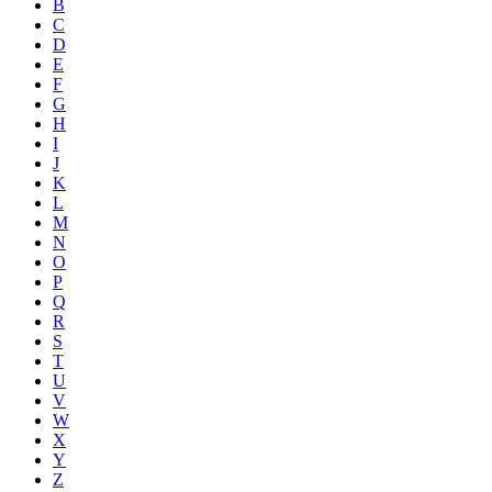
B
C
D
E
F
G
H
I
J
K
L
M
N
O
P
Q
R
S
T
U
V
W
X
Y
Z