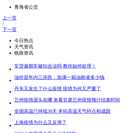
青海省公交
上一页
/
下一页
今日热点
天气资讯
铁路资讯
车贷逾期车被扣合法吗 教你如何处理！
油价迎年内三连跌：加满一箱油能省多少钱
丹东又发生了什么疫情 疫情为何又严重了
兰州疫情源头在哪 来看甘肃兰州疫情预计结束时间
全国高温已持续30天 本轮高温天气特点和成因
上海疫情为什么又反弹了