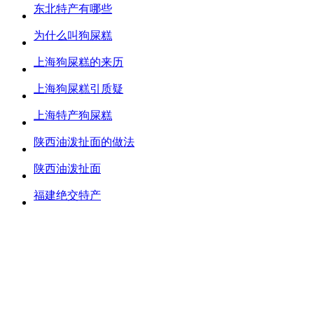
东北特产有哪些
为什么叫狗屎糕
上海狗屎糕的来历
上海狗屎糕引质疑
上海特产狗屎糕
陕西油泼扯面的做法
陕西油泼扯面
福建绝交特产