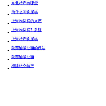
东北特产有哪些
为什么叫狗屎糕
上海狗屎糕的来历
上海狗屎糕引质疑
上海特产狗屎糕
陕西油泼扯面的做法
陕西油泼扯面
福建绝交特产