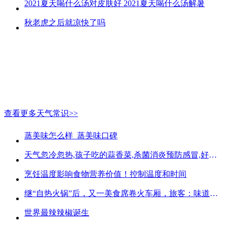
2021夏天喝什么汤对皮肤好 2021夏天喝什么汤解暑
秋老虎之后就凉快了吗
查看更多天气常识>>
蒸美味怎么样_蒸美味口碑
天气忽冷忽热,孩子吃的蒜香菜,杀菌消炎预防感冒,好吃不贵
烹饪温度影响食物营养价值！控制温度和时间
继“自热火锅”后，又一美食席卷火车厢，旅客：味道好吃又方便
世界最辣辣椒诞生