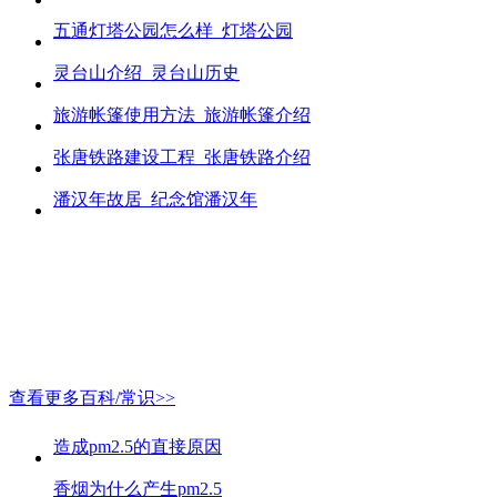
五通灯塔公园怎么样_灯塔公园
灵台山介绍_灵台山历史
旅游帐篷使用方法_旅游帐篷介绍
张唐铁路建设工程_张唐铁路介绍
潘汉年故居_纪念馆潘汉年
查看更多百科/常识>>
造成pm2.5的直接原因
香烟为什么产生pm2.5