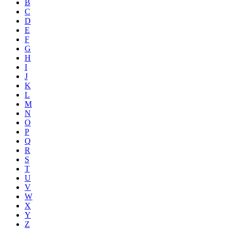
B
C
D
E
F
G
H
I
J
K
L
M
N
O
P
Q
R
S
T
U
V
W
X
Y
Z