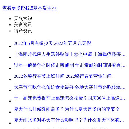
查看更多PM2.5基本常识>>
天气常识
美食资讯
特产资讯
2022年5月有多少天 2022年五月几天假
上海困难残疾人生活补贴线上怎么申请 上海重症残疾人护理补贴线上申请流程
过年一般是什么时候走亲戚 过年走亲戚的时间讲究有哪些
2022各银行春节上班时间 2022银行春节营业时间
大寒节气吃什么传统食物最好 各地大寒时节必吃传统美食
十一高速免费提前上高速怎么收费？国庆30号上高速1号下高速免费吗？
夏天什么时候降雨最多？为什么夏天是多雨的季节？
夏天雨水多对冬天有什么影响吗？为什么夏天下冰雹而冬天不下冰雹