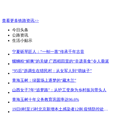
查看更多铁路资讯>>
今日头条
公路资讯
生活小贴示
宁夏斫琴匠人：“一刨一凿”传承千年古音
螺蛳粉“鲜爽”的关键 广西稻田里的“非遗美食”令人垂涎
“95后”选调生在猎民村：从女军人到“萌妹子”
青海玉树：绿茵场上逐梦的“藏木兰”
山西女子7年“追梦路”：从护工变身为乡村振兴带头人
青海玉树十年义务教育巩固率达96.6%
19日0时至15时北京新增本土感染者12例 疫情防控处关键时刻