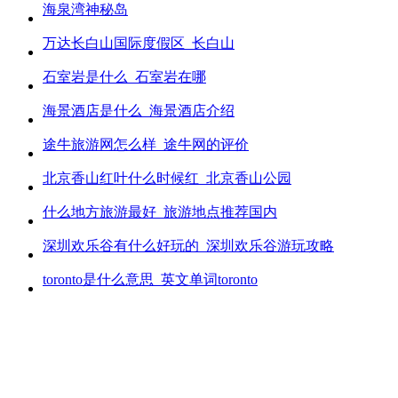
海泉湾神秘岛
万达长白山国际度假区_长白山
石室岩是什么_石室岩在哪
海景酒店是什么_海景酒店介绍
途牛旅游网怎么样_途牛网的评价
北京香山红叶什么时候红_北京香山公园
什么地方旅游最好_旅游地点推荐国内
深圳欢乐谷有什么好玩的_深圳欢乐谷游玩攻略
toronto是什么意思_英文单词toronto