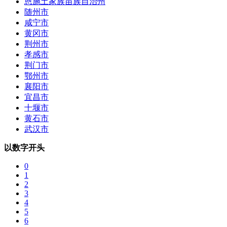
恩施土家族苗族自治州
随州市
咸宁市
黄冈市
荆州市
孝感市
荆门市
鄂州市
襄阳市
宜昌市
十堰市
黄石市
武汉市
以数字开头
0
1
2
3
4
5
6