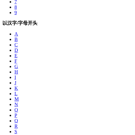
7
8
9
以汉字/字母开头
A
B
C
D
E
F
G
H
I
J
K
L
M
N
O
P
Q
R
S