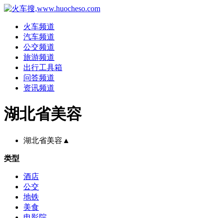
火车频道
汽车频道
公交频道
旅游频道
出行工具箱
问答频道
资讯频道
湖北省美容
湖北省美容
▲
类型
酒店
公交
地铁
美食
电影院