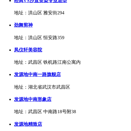
经典VS沙宣烫染专业造型
地址：洪山区 雅安街294
劲舞剪神
地址：洪山区 恒安路359
凤仪轩美容院
地址：武昌区 铁机路江南公寓内
发源地中南一路旗舰店
地址：湖北省武汉市武昌区
发源地中南形象店
地址：武昌区 中南路18号附38
发源地精致店