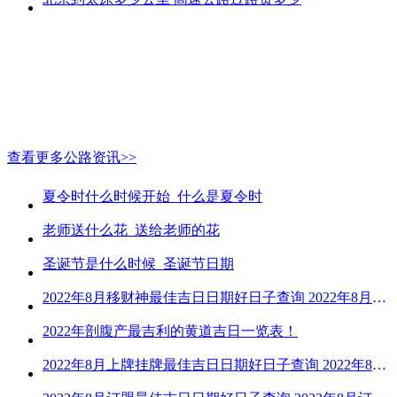
查看更多公路资讯>>
夏令时什么时候开始_什么是夏令时
老师送什么花_送给老师的花
圣诞节是什么时候_圣诞节日期
2022年8月移财神最佳吉日日期好日子查询 2022年8月移财神吉日一览
2022年剖腹产最吉利的黄道吉日一览表！
2022年8月上牌挂牌最佳吉日日期好日子查询 2022年8月上牌吉日精选