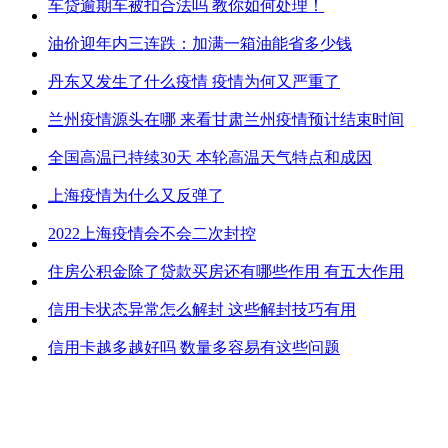
车贷逾期车被扣合法吗 教你如何处理！
油价迎年内三连跌：加满一箱油能省多少钱
丹东又发生了什么疫情 疫情为何又严重了
兰州疫情源头在哪 来看甘肃兰州疫情预计结束时间
全国高温已持续30天 本轮高温天气特点和成因
上海疫情为什么又反弹了
2022上海疫情会不会二次封控
住房公积金除了贷款买房还有哪些作用 有五大作用
信用卡状态异常怎么解封 这些解封技巧有用
信用卡越多越好吗 数量多容易有这些问题