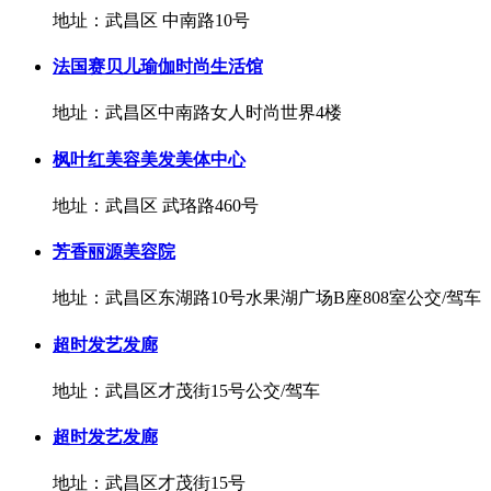
地址：武昌区 中南路10号
法国赛贝儿瑜伽时尚生活馆
地址：武昌区中南路女人时尚世界4楼
枫叶红美容美发美体中心
地址：武昌区 武珞路460号
芳香丽源美容院
地址：武昌区东湖路10号水果湖广场B座808室公交/驾车
超时发艺发廊
地址：武昌区才茂街15号公交/驾车
超时发艺发廊
地址：武昌区才茂街15号