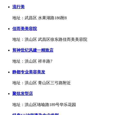
流行美
地址：武昌区 水果湖路186附8
佳而美美容院
地址：洪山区 武昌区徐东路佳而美美容院
剪神世纪风建一精致店
地址：洪山区 祥丰路7
静都专业美容美发
地址：洪山区 青山区三弓路附近
聚炫发型店
地址：洪山区珞喻路189号华乐花园