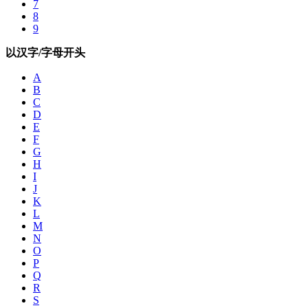
7
8
9
以汉字/字母开头
A
B
C
D
E
F
G
H
I
J
K
L
M
N
O
P
Q
R
S