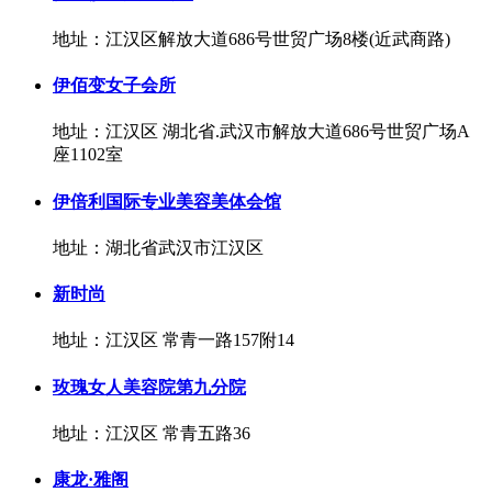
地址：江汉区解放大道686号世贸广场8楼(近武商路)
伊佰变女子会所
地址：江汉区 湖北省.武汉市解放大道686号世贸广场A
座1102室
伊倍利国际专业美容美体会馆
地址：湖北省武汉市江汉区
新时尚
地址：江汉区 常青一路157附14
玫瑰女人美容院第九分院
地址：江汉区 常青五路36
康龙·雅阁