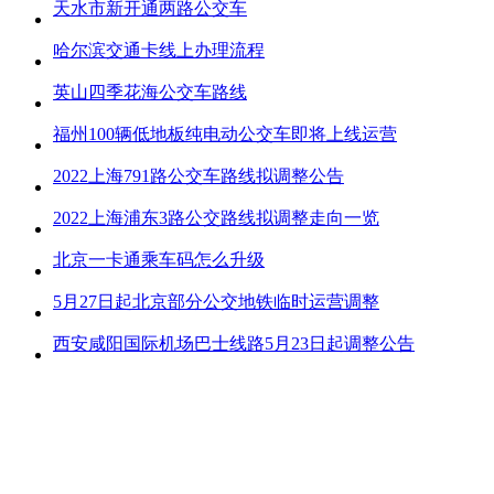
天水市新开通两路公交车
哈尔滨交通卡线上办理流程
英山四季花海公交车路线
福州100辆低地板纯电动公交车即将上线运营
2022上海791路公交车路线拟调整公告
2022上海浦东3路公交路线拟调整走向一览
北京一卡通乘车码怎么升级
5月27日起北京部分公交地铁临时运营调整
西安咸阳国际机场巴士线路5月23日起调整公告