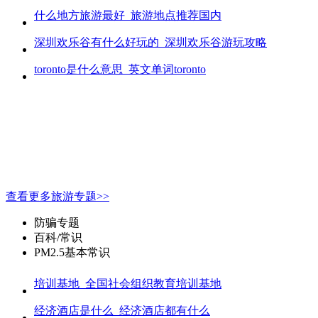
什么地方旅游最好_旅游地点推荐国内
深圳欢乐谷有什么好玩的_深圳欢乐谷游玩攻略
toronto是什么意思_英文单词toronto
查看更多旅游专题>>
防骗专题
百科/常识
PM2.5基本常识
培训基地_全国社会组织教育培训基地
经济酒店是什么_经济酒店都有什么