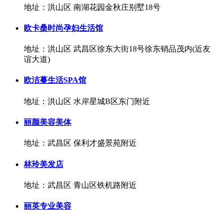
地址：洪山区 南湖花园金秋庄别墅18号
欧卡桑时尚孕妇生活馆
地址：洪山区 武昌区徐东大街18号徐东销品茂内(近友
谊大道)
欧洁蔓生活SPA馆
地址：洪山区 水岸星城B区东门附近
丽颜美容美体
地址：武昌区 保利才盛景苑附近
林玲美发店
地址：武昌区 青山区铁机路附近
丽英专业美容