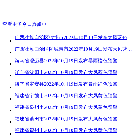
查看更多今日热点>>
广西壮族自治区钦州市2022年10月19日发布大风蓝色预警
广西壮族自治区防城港市2022年10月19日发布大风蓝色预警
海南省澄迈县2022年10月19日发布暴雨橙色预警
辽宁省沈阳市2022年10月19日发布大风蓝色预警
海南省定安县2022年10月19日发布暴雨红色预警
福建省宁德市2022年10月19日发布大风黄色预警
福建省泉州市2022年10月19日发布大风黄色预警
福建省莆田市2022年10月19日发布大风黄色预警
福建省福州市2022年10月19日发布大风黄色预警