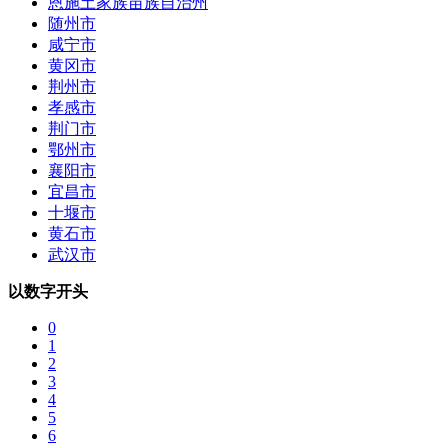
恩施土家族苗族自治州
随州市
咸宁市
黄冈市
荆州市
孝感市
荆门市
鄂州市
襄阳市
宜昌市
十堰市
黄石市
武汉市
以数字开头
0
1
2
3
4
5
6