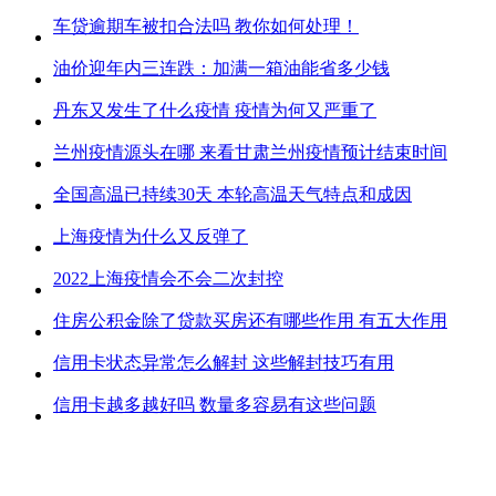
车贷逾期车被扣合法吗 教你如何处理！
油价迎年内三连跌：加满一箱油能省多少钱
丹东又发生了什么疫情 疫情为何又严重了
兰州疫情源头在哪 来看甘肃兰州疫情预计结束时间
全国高温已持续30天 本轮高温天气特点和成因
上海疫情为什么又反弹了
2022上海疫情会不会二次封控
住房公积金除了贷款买房还有哪些作用 有五大作用
信用卡状态异常怎么解封 这些解封技巧有用
信用卡越多越好吗 数量多容易有这些问题