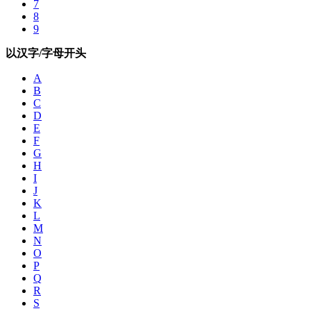
7
8
9
以汉字/字母开头
A
B
C
D
E
F
G
H
I
J
K
L
M
N
O
P
Q
R
S