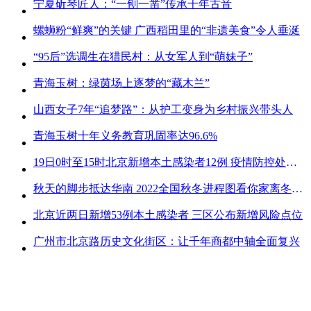
宁夏斫琴匠人：“一刨一凿”传承千年古音
螺蛳粉“鲜爽”的关键 广西稻田里的“非遗美食”令人垂涎
“95后”选调生在猎民村：从女军人到“萌妹子”
青海玉树：绿茵场上逐梦的“藏木兰”
山西女子7年“追梦路”：从护工变身为乡村振兴带头人
青海玉树十年义务教育巩固率达96.6%
19日0时至15时北京新增本土感染者12例 疫情防控处关键时刻
秋天的脚步抵达华南 2022全国秋冬进程图看你家离冬天有多远
北京近两日新增53例本土感染者 三区公布新增风险点位
广州市北京路历史文化街区：让千年商都中轴全面复兴