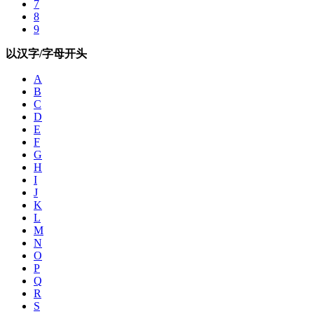
7
8
9
以汉字/字母开头
A
B
C
D
E
F
G
H
I
J
K
L
M
N
O
P
Q
R
S