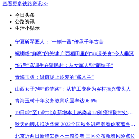
查看更多铁路资讯>>
今日头条
公路资讯
生活小贴示
宁夏斫琴匠人：“一刨一凿”传承千年古音
螺蛳粉“鲜爽”的关键 广西稻田里的“非遗美食”令人垂涎
“95后”选调生在猎民村：从女军人到“萌妹子”
青海玉树：绿茵场上逐梦的“藏木兰”
山西女子7年“追梦路”：从护工变身为乡村振兴带头人
青海玉树十年义务教育巩固率达96.6%
19日0时至15时北京新增本土感染者12例 疫情防控处关键时刻
秋天的脚步抵达华南 2022全国秋冬进程图看你家离冬天有多远
北京近两日新增53例本土感染者 三区公布新增风险点位