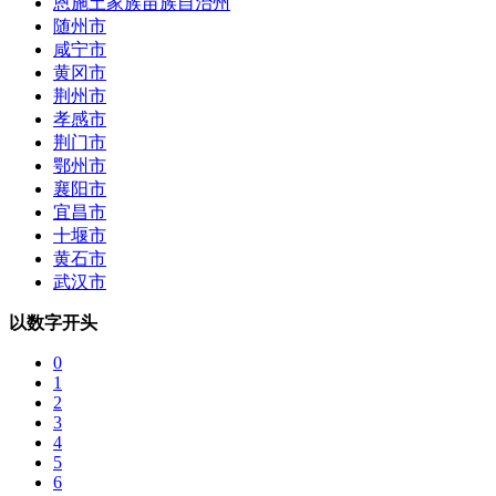
恩施土家族苗族自治州
随州市
咸宁市
黄冈市
荆州市
孝感市
荆门市
鄂州市
襄阳市
宜昌市
十堰市
黄石市
武汉市
以数字开头
0
1
2
3
4
5
6