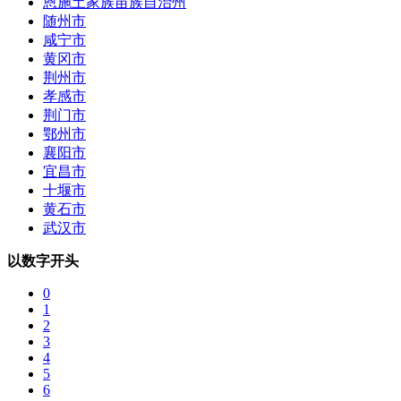
恩施土家族苗族自治州
随州市
咸宁市
黄冈市
荆州市
孝感市
荆门市
鄂州市
襄阳市
宜昌市
十堰市
黄石市
武汉市
以数字开头
0
1
2
3
4
5
6