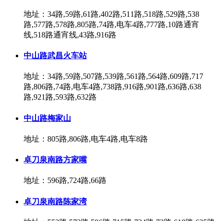
地址：34路,59路,61路,402路,511路,518路,529路,538
路,577路,578路,805路,74路,电车4路,777路,10路通宵
线,518路通宵线,43路,916路
中山路武昌火车站
地址：34路,59路,507路,539路,561路,564路,609路,717
路,806路,74路,电车4路,738路,916路,901路,636路,638
路,921路,593路,632路
中山路梅家山
地址：805路,806路,电车4路,电车8路
卓刀泉南路方家嘴
地址：596路,724路,66路
卓刀泉南路陈家湾