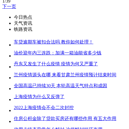
1/39
下一页
今日热点
天气资讯
铁路资讯
车贷逾期车被扣合法吗 教你如何处理！
油价迎年内三连跌：加满一箱油能省多少钱
丹东又发生了什么疫情 疫情为何又严重了
兰州疫情源头在哪 来看甘肃兰州疫情预计结束时间
全国高温已持续30天 本轮高温天气特点和成因
上海疫情为什么又反弹了
2022上海疫情会不会二次封控
住房公积金除了贷款买房还有哪些作用 有五大作用