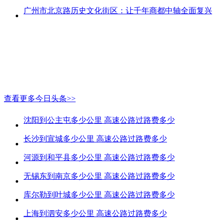
广州市北京路历史文化街区：让千年商都中轴全面复兴
查看更多今日头条>>
沈阳到公主屯多少公里 高速公路过路费多少
长沙到宣城多少公里 高速公路过路费多少
河源到和平县多少公里 高速公路过路费多少
无锡东到南京多少公里 高速公路过路费多少
库尔勒到叶城多少公里 高速公路过路费多少
上海到泗安多少公里 高速公路过路费多少