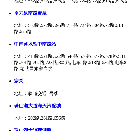
地址：552路,572路,596路,715路,724路,72路,618路,625路
卓刀泉南路虎泉
地址：552路,572路,596路,715路,724路,804路,72路,618
路,625路
中南路地铁中南路站
地址：413路,521路,522路,540路,576路,577路,578路,583
路,701路,702路,723路,805路,电车1路,618路,636路,电车8
路,老武昌旅游专线
宗关
地址：轨道交通1号线
珠山湖大道海天汽配城
地址：202路,261路,656路
珠山湖大道莲湖路