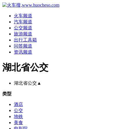
火车频道
汽车频道
公交频道
旅游频道
出行工具箱
问答频道
资讯频道
湖北省公交
湖北省公交
▲
类型
酒店
公交
地铁
美食
电影院