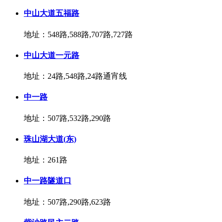
中山大道五福路
地址：548路,588路,707路,727路
中山大道一元路
地址：24路,548路,24路通宵线
中一路
地址：507路,532路,290路
珠山湖大道(东)
地址：261路
中一路隧道口
地址：507路,290路,623路