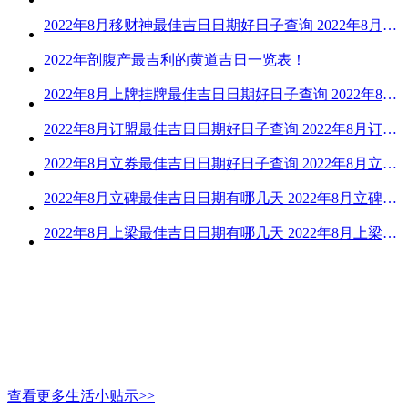
2022年8月移财神最佳吉日日期好日子查询 2022年8月移财神吉日一览
2022年剖腹产最吉利的黄道吉日一览表！
2022年8月上牌挂牌最佳吉日日期好日子查询 2022年8月上牌吉日精选
2022年8月订盟最佳吉日日期好日子查询 2022年8月订盟黄道吉日一览
2022年8月立券最佳吉日日期好日子查询 2022年8月立券的黄道吉日一览
2022年8月立碑最佳吉日日期有哪几天 2022年8月立碑吉日查询
2022年8月上梁最佳吉日日期有哪几天 2022年8月上梁的黄道吉日
查看更多生活小贴示>>