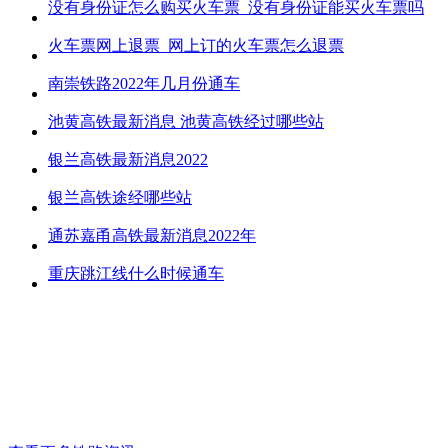
没有身份证怎么购买火车票_没有身份证能买火车票吗
火车票网上退票_网上订的火车票怎么退票
南崇铁路2022年几月份通车
池黄高铁最新消息 池黄高铁经过哪些站
银兰高铁最新消息2022
银兰高铁途经哪些站
通苏嘉甬高铁最新消息2022年
重庆跳江线什么时候通车