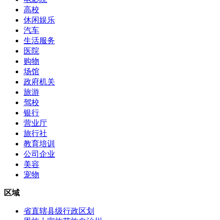
高校
休闲娱乐
汽车
生活服务
医院
购物
场馆
政府机关
旅游
驾校
银行
营业厅
旅行社
教育培训
公司企业
美容
宠物
区域
省直辖县级行政区划