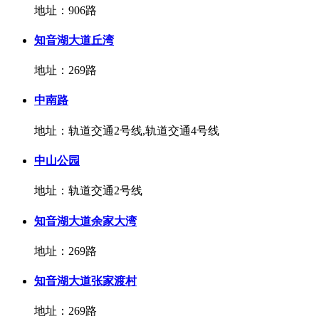
地址：906路
知音湖大道丘湾
地址：269路
中南路
地址：轨道交通2号线,轨道交通4号线
中山公园
地址：轨道交通2号线
知音湖大道余家大湾
地址：269路
知音湖大道张家渡村
地址：269路