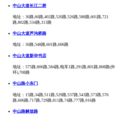
中山大道长江二桥
地址：30路,60路,402路,520路,526路,588路,601路,721
路,802路,534路,313路
中山大道芦沟桥路
地址：30路,548路,601路,606路
中山大道新华书店
地址：575路,806路,584路,电车1路,291路,801路,808路(外
环),708路
中山路小东门
地址：15路,34路,511路,529路,537路,543路,573路,576
路,606路,717路,729路,811路,74路,777路,916路
中山路解放路