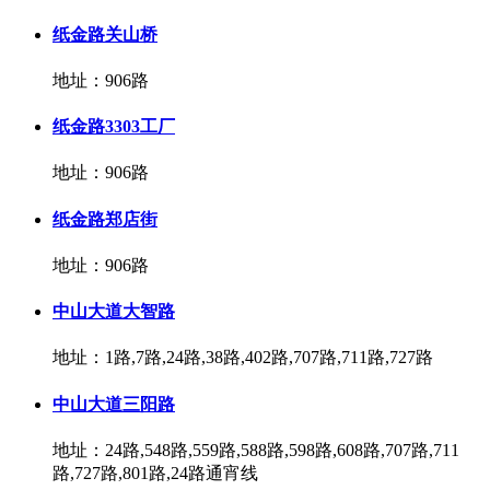
纸金路关山桥
地址：906路
纸金路3303工厂
地址：906路
纸金路郑店街
地址：906路
中山大道大智路
地址：1路,7路,24路,38路,402路,707路,711路,727路
中山大道三阳路
地址：24路,548路,559路,588路,598路,608路,707路,711
路,727路,801路,24路通宵线