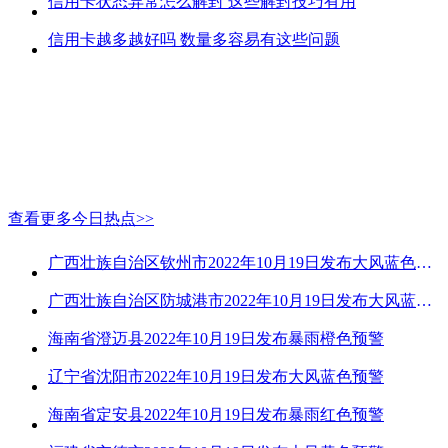
信用卡状态异常怎么解封 这些解封技巧有用
信用卡越多越好吗 数量多容易有这些问题
查看更多今日热点>>
广西壮族自治区钦州市2022年10月19日发布大风蓝色预警
广西壮族自治区防城港市2022年10月19日发布大风蓝色预警
海南省澄迈县2022年10月19日发布暴雨橙色预警
辽宁省沈阳市2022年10月19日发布大风蓝色预警
海南省定安县2022年10月19日发布暴雨红色预警