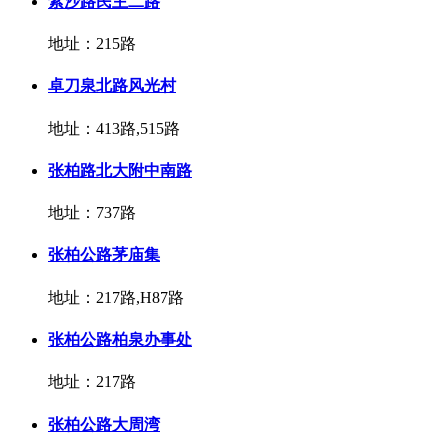
紫沙路民主二路
地址：215路
卓刀泉北路风光村
地址：413路,515路
张柏路北大附中南路
地址：737路
张柏公路茅庙集
地址：217路,H87路
张柏公路柏泉办事处
地址：217路
张柏公路大周湾