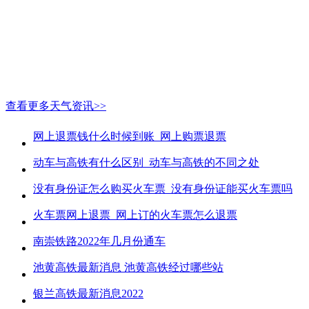
查看更多天气资讯>>
网上退票钱什么时候到账_网上购票退票
动车与高铁有什么区别_动车与高铁的不同之处
没有身份证怎么购买火车票_没有身份证能买火车票吗
火车票网上退票_网上订的火车票怎么退票
南崇铁路2022年几月份通车
池黄高铁最新消息 池黄高铁经过哪些站
银兰高铁最新消息2022