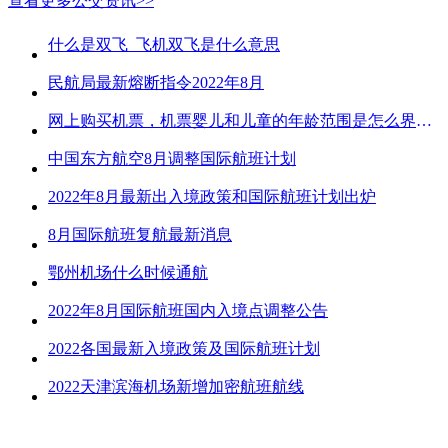
查看更多公交资讯>>
什么是双飞_飞机双飞是什么意思
民航局最新熔断指令2022年8月
网上购买机票，机票婴儿和儿童的年龄范围是怎么界定的？
中国东方航空8月调整国际航班计划
2022年8月最新出入境政策和国际航班计划出炉
8月国际航班复航最新消息
鄂州机场什么时候通航
2022年8月国际航班国内入境点调整公告
2022各国最新入境政策及国际航班计划
2022天津滨海机场新增加密航班航线