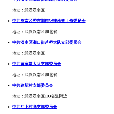
地址：武汉汉南区
中共汉南区委东荆街纪律检查工作委员会
地址：武汉汉南区湖北省
中共汉南区湘口街芦桥大队支部委员会
地址：武汉汉南区
中共黄家墩大队支部委员会
地址：武汉汉南区湖北省
中共建新村支部委员会
地址：武汉汉南区103省道附近
中共江上村党支部委员会