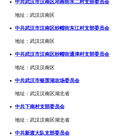
中共武汉市汉南区邓南街水二村支部委员会
地址：武汉汉南区
中共武汉市汉南区纱帽街东江村支部委员会
地址：武汉汉南区
中共武汉市汉南区纱帽街通津村支部委员会
地址：武汉汉南区
中共武汉市银莲湖农场委员会
地址：武汉汉南区湖北省
中共下南村支部委员会
地址：武汉汉南区湖北省
中共新渡大队支部委员会