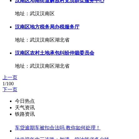
汉南区邓南街道解放村党员群众服务中心
地址：武汉汉南区
汉南区地方税务局办税服务厅
地址：武汉汉南区湖北省
汉南区农村土地承包纠纷仲栽委员会
地址：武汉汉南区湖北省
上一页
1/100
下一页
今日热点
天气资讯
铁路资讯
车贷逾期车被扣合法吗 教你如何处理！