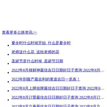
查看更多公路资讯>>
夏令时什么时候开始_什么是夏令时
老师送什么花_送给老师的花
圣诞节是什么时候_圣诞节日期
2022年8月移财神最佳吉日日期好日子查询 2022年8月移财神吉日一览
2022年剖腹产最吉利的黄道吉日一览表！
2022年8月上牌挂牌最佳吉日日期好日子查询 2022年8月上牌吉日精选
2022年8月订盟最佳吉日日期好日子查询 2022年8月订盟黄道吉日一览
2022年8月立券最佳吉日日期好日子查询 2022年8月立券的黄道吉日一览