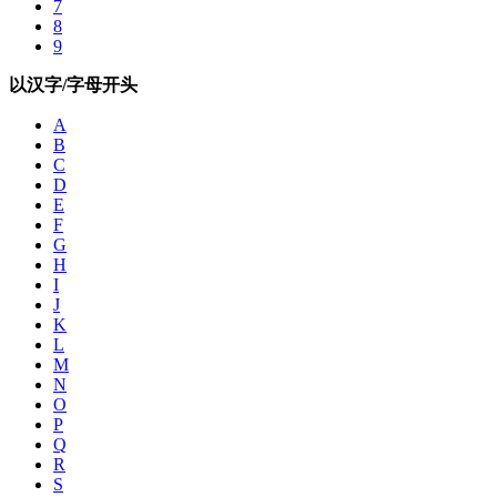
7
8
9
以汉字/字母开头
A
B
C
D
E
F
G
H
I
J
K
L
M
N
O
P
Q
R
S