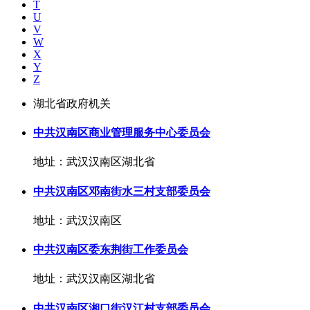
T
U
V
W
X
Y
Z
湖北省政府机关
中共汉南区商业管理服务中心委员会
地址：武汉汉南区湖北省
中共汉南区邓南街水三村支部委员会
地址：武汉汉南区
中共汉南区委东荆街工作委员会
地址：武汉汉南区湖北省
中共汉南区湘口街汉江村支部委员会