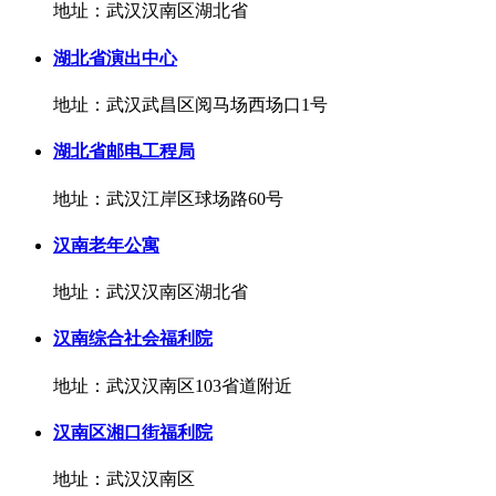
地址：武汉汉南区湖北省
湖北省演出中心
地址：武汉武昌区阅马场西场口1号
湖北省邮电工程局
地址：武汉江岸区球场路60号
汉南老年公寓
地址：武汉汉南区湖北省
汉南综合社会福利院
地址：武汉汉南区103省道附近
汉南区湘口街福利院
地址：武汉汉南区