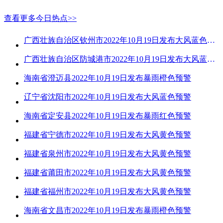
查看更多今日热点>>
广西壮族自治区钦州市2022年10月19日发布大风蓝色预警
广西壮族自治区防城港市2022年10月19日发布大风蓝色预警
海南省澄迈县2022年10月19日发布暴雨橙色预警
辽宁省沈阳市2022年10月19日发布大风蓝色预警
海南省定安县2022年10月19日发布暴雨红色预警
福建省宁德市2022年10月19日发布大风黄色预警
福建省泉州市2022年10月19日发布大风黄色预警
福建省莆田市2022年10月19日发布大风黄色预警
福建省福州市2022年10月19日发布大风黄色预警
海南省文昌市2022年10月19日发布暴雨橙色预警