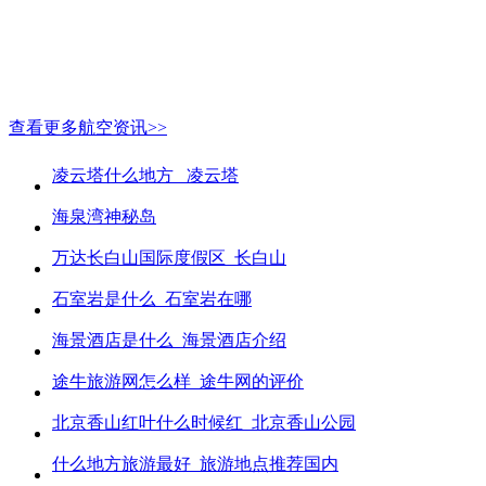
查看更多航空资讯>>
凌云塔什么地方_ 凌云塔
海泉湾神秘岛
万达长白山国际度假区_长白山
石室岩是什么_石室岩在哪
海景酒店是什么_海景酒店介绍
途牛旅游网怎么样_途牛网的评价
北京香山红叶什么时候红_北京香山公园
什么地方旅游最好_旅游地点推荐国内