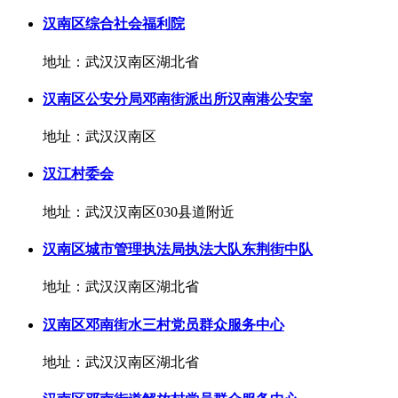
汉南区综合社会福利院
地址：武汉汉南区湖北省
汉南区公安分局邓南街派出所汉南港公安室
地址：武汉汉南区
汉江村委会
地址：武汉汉南区030县道附近
汉南区城市管理执法局执法大队东荆街中队
地址：武汉汉南区湖北省
汉南区邓南街水三村党员群众服务中心
地址：武汉汉南区湖北省