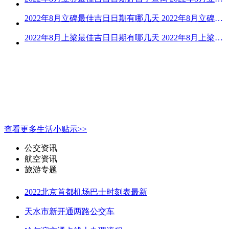
2022年8月立碑最佳吉日日期有哪几天 2022年8月立碑吉日查询
2022年8月上梁最佳吉日日期有哪几天 2022年8月上梁的黄道吉日
查看更多生活小贴示>>
公交资讯
航空资讯
旅游专题
2022北京首都机场巴士时刻表最新
天水市新开通两路公交车