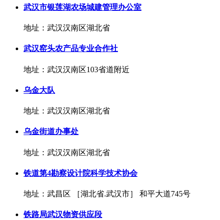
武汉市银莲湖农场城建管理办公室
地址：武汉汉南区湖北省
武汉窑头农产品专业合作社
地址：武汉汉南区103省道附近
乌金大队
地址：武汉汉南区湖北省
乌金街道办事处
地址：武汉汉南区湖北省
铁道第4勘察设计院科学技术协会
地址：武昌区 ［湖北省.武汉市］ 和平大道745号
铁路局武汉物资供应段