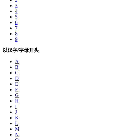
3
4
5
6
7
8
9
以汉字/字母开头
A
B
C
D
E
F
G
H
I
J
K
L
M
N