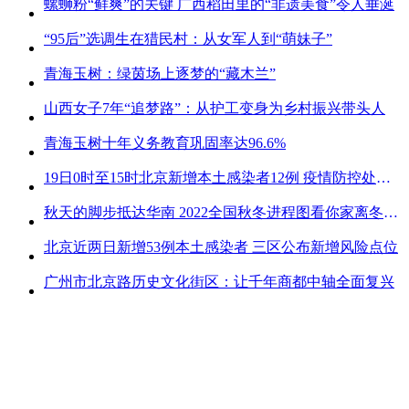
螺蛳粉“鲜爽”的关键 广西稻田里的“非遗美食”令人垂涎
“95后”选调生在猎民村：从女军人到“萌妹子”
青海玉树：绿茵场上逐梦的“藏木兰”
山西女子7年“追梦路”：从护工变身为乡村振兴带头人
青海玉树十年义务教育巩固率达96.6%
19日0时至15时北京新增本土感染者12例 疫情防控处关键时刻
秋天的脚步抵达华南 2022全国秋冬进程图看你家离冬天有多远
北京近两日新增53例本土感染者 三区公布新增风险点位
广州市北京路历史文化街区：让千年商都中轴全面复兴