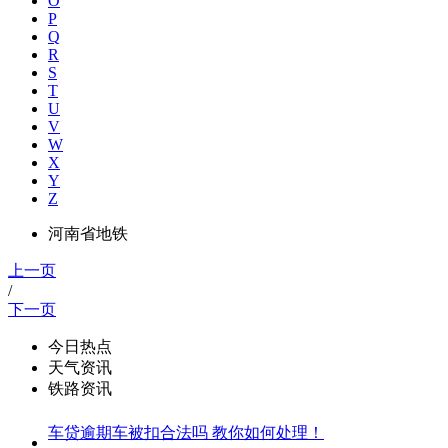
O
P
Q
R
S
T
U
V
W
X
Y
Z
河南省地铁
上一页
/
下一页
今日热点
天气资讯
铁路资讯
车贷逾期车被扣合法吗 教你如何处理！