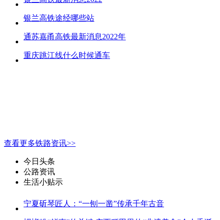
银兰高铁途经哪些站
通苏嘉甬高铁最新消息2022年
重庆跳江线什么时候通车
查看更多铁路资讯>>
今日头条
公路资讯
生活小贴示
宁夏斫琴匠人：“一刨一凿”传承千年古音