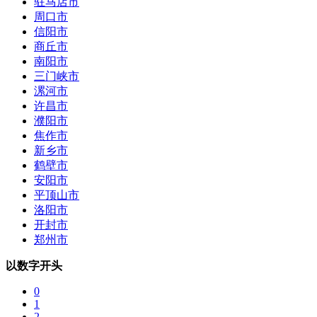
驻马店市
周口市
信阳市
商丘市
南阳市
三门峡市
漯河市
许昌市
濮阳市
焦作市
新乡市
鹤壁市
安阳市
平顶山市
洛阳市
开封市
郑州市
以数字开头
0
1
2