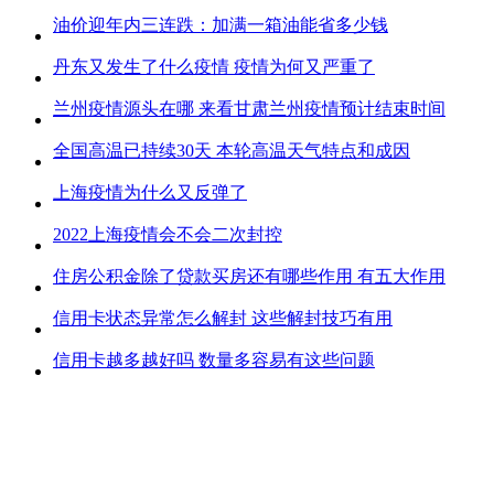
油价迎年内三连跌：加满一箱油能省多少钱
丹东又发生了什么疫情 疫情为何又严重了
兰州疫情源头在哪 来看甘肃兰州疫情预计结束时间
全国高温已持续30天 本轮高温天气特点和成因
上海疫情为什么又反弹了
2022上海疫情会不会二次封控
住房公积金除了贷款买房还有哪些作用 有五大作用
信用卡状态异常怎么解封 这些解封技巧有用
信用卡越多越好吗 数量多容易有这些问题